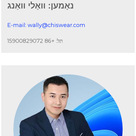
נאָמען: וואָלי וואַנג
E-mail: wally@chiswear.com
תּל: +86 15900829072