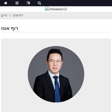
רוף אונז
היים
רוף אונז