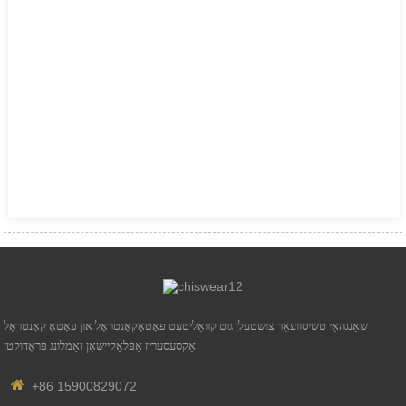
שאַנגהאַי טשיסוועאַר צושטעלן גוט קוואַליטעט פאָטאָקאָנטראָל און פאָטאָ קאָנטראָל
אַקסעסעריז אַפּלאַקיישאַן זאַמלונג פּראָדוקטן
+86 15900829072