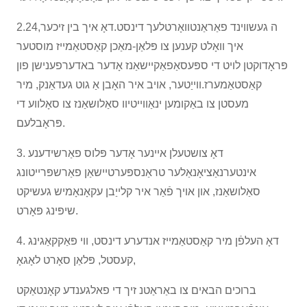
2.24ה געשווינד פאַראַנטוואָרטלעך דינסט.דאָ איך בין זיכער,
איך וואָלט קענען צו פּלאַן-מאַכן קאַסטאַמייז מוסטער
פּראָדוקטן לויט די ספּעסאַפאַקיישאַנז אָדער באדערפענישן פון
קאַסטאַמערז.ווייַטער, אויב איר האָבן אַ גוט געדאַנק, מיר
מעסטן צו באַקומען ינאַווייטיוו סאַלושאַנז צו סאָלווע די
פּראָבלעם.
3. דאָ צושטעלן איינער אָדער פּלוס פאַרשידענע
אינטערנאַציאָנאַלער טראַנספּערטיישאַן פאַרשפּרייטונג
סאַלושאַנז, און אויך פֿאַר איר קלייַבן עקאָנאָמיש געשיקט
שיפּינג פּאָרט.
4. דאָ העלפֿן מיר קאַסטאַמייז אנדערע דינסט, ווי פּאַקקאַגינג
קעסטל, פּלאַן סאָרט לאָגאָ,
ברוכים הבאים צו באַראַטנ זיך די פאלגענדע קאָנטאַקט