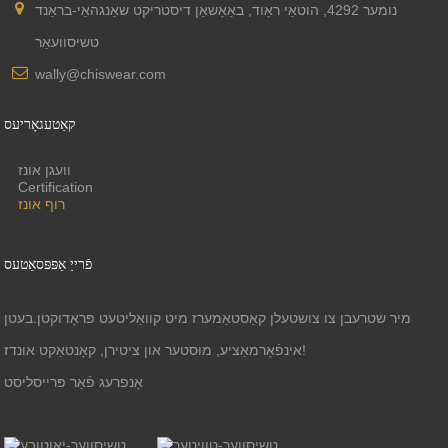
נומער 4292, הוטאַי ראָוד, באַאָשאַן דיסטריקט שאַנגהאַי-בראַנד
טשיסוועאַר
wally@chiswear.com
קאַטעגאָריעס
וועגן אונז
Certification
רוף אונז
פֿרייַ אַפּפּסאַטעס
מיר שטרעבן צו צושטעלן קאַסטאַמערז מיט קוואַליטעט פּראָדוקטן.בעטן
אינפֿאָרמאַציע, מוסטער און ציטירן, קאָנטאַקט אונדז!
אָנפרעג פֿאַר פּרייסליסט