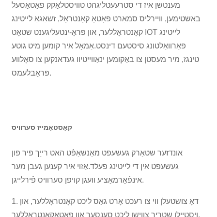
מענטשן איז די סטרעעטליגהט טוויסטלאָקק פאָטאָסעל
באַשטימען, וויירליס סמאַרט פאָטאָ קאָנטראָל, זשאַגאַ לייטינג
קאָנטראָללער, און פּראָ-ינטעליגענט שטאָט IOT לייטינג
פאַרוואַלטונג סיסטעם דינסט.אַמאָל איר קומען מיט גוטע
טינגז, מיר מעסטן צו באַקומען ינאַווייטיוו געדאנקען צו סאָלווע
פּראָבלעמס.
קאַסטאַמייז סערוויס
אונדזער שטאַרק געשעפט מאַנשאַפֿט האט רייַך פיר פון
געשעפט אין די לייטינג פעלד.אַזוי איר קענען געבן מער
אינפֿאָרמאַציע וועגן קויפן סערוויס פֿירלייגן.
1. דאָ צושטעלן ווי צו רעכט אָרט גאַס ליכט קאָנטראָללער, און
ויסטיילן שטריך צווישן ליכט סענסער און פאָטאָקאָנטראָללער.