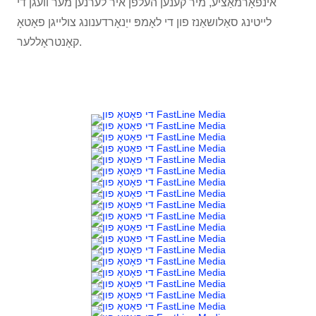
אינפֿאָרמאַציע, מיר קענען העלפֿן איר לערנען מער וועגן די
לייטינג סאַלושאַנז פון די לאָמפּ ייַנאָרדענונג צולייגן פאָטאָ
קאָנטראָללער.