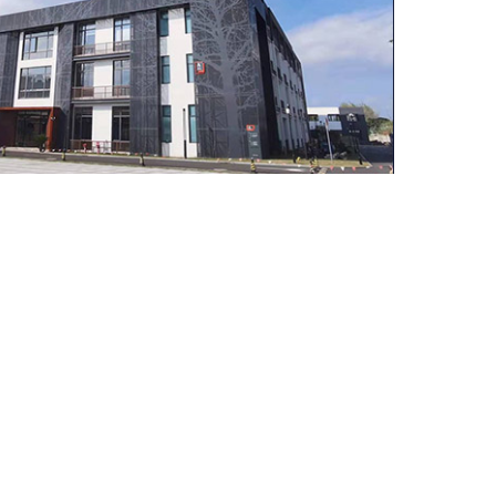
cova.Esta exposición mostrou tres categorías
dores intelixentes IoT.