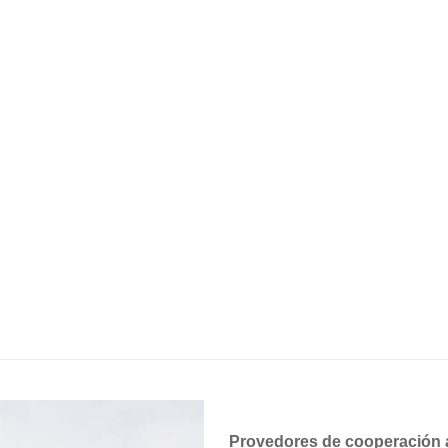
Alibaba punto de vista de acci
1. Ingresos anuais medios: $ 500 mil - 
2. Principais mercados: América do N
Europa occidental 21,00% Asia meridio
* Mentres tanto, deseñamos e 
especificacións ou requisitos 
controlador de iluminación, for
valor de lux ambiente exterior,
cambiar o teu cuarto escuro.
* 2017 anos Chiswer e Long-joi
prazo integrada para desenvol
Provedores de cooperación 