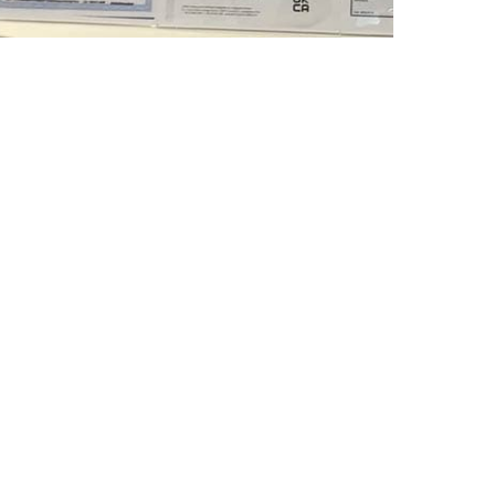
s teñen avanzados equipos de produción e proba de
D profesional e experimentado renova constantemente
sidades personalizadas dos clientes.
 inclúen os Estados Unidos, Canadá, México, India,
alia.a continuación desde a plataforma B2B fiable