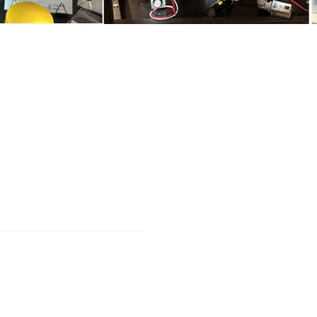
fabricación de máis de 2500 metros cadrados.As nosas fábrica
s de temperatura e humidade constantes.
ente un sistema de control de calidade.e o noso equipo de I+
ade e a calidade e ofrece un forte soporte técnico para as nece
*Os nosos mercados no exterior
Rusia, Filipinas, Brasil e Austr