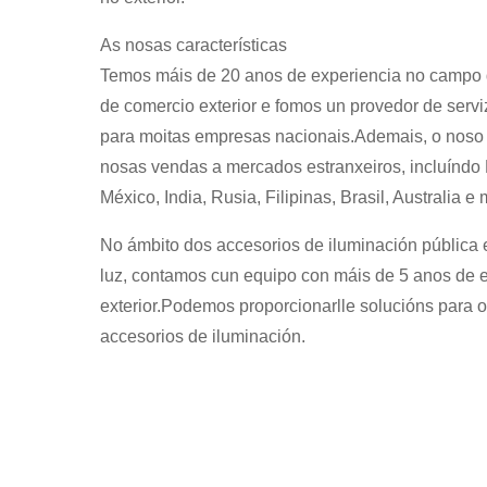
As nosas características
Temos máis de 20 anos de experiencia no campo 
de comercio exterior e fomos un provedor de servi
para moitas empresas nacionais.Ademais, o noso 
nosas vendas a mercados estranxeiros, incluíndo
México, India, Rusia, Filipinas, Brasil, Australia e
No ámbito dos accesorios de iluminación pública e
luz, contamos cun equipo con máis de 5 anos de 
exterior.Podemos proporcionarlle solucións para o
accesorios de iluminación.
En setembro de 2023, a marca Long-join e a empresa
típicas de produtos: controladores de luz con cable, c
1- Controladores de luz tipo fío, incluíndo JL-103A