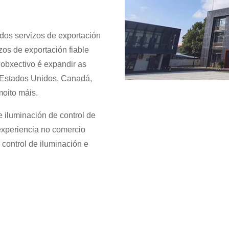
dos servizos de exportación
zos de exportación fiable
obxectivo é expandir as
 Estados Unidos, Canadá,
 moito máis.
 iluminación de control de
experiencia no comercio
 control de iluminación e
 Chiswear uníronse para participar na exposición de Rusia Mos
ontroladores de luz atornillados e futuros accesorios de controla
, JL-104A, JL-108A, JL-428C e JL-401CR.