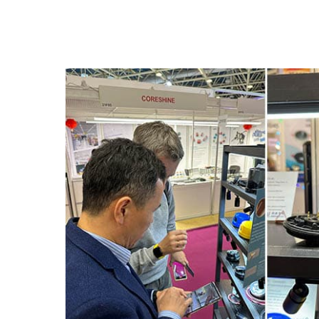
2-Controladores de fotocélulas de bloqueo giratorio:
3-Futuros accesorios do controlador IoT intelixente: 