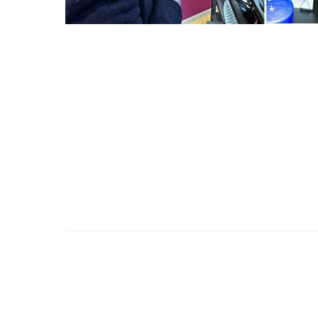
Recuncho da fábrica
Temos máis de 80 empregados e unha superficie de 
iluminación LED, máquinas automáticas SMT.Equipo
E o noso departamento de produción segue estrictam
as máquinas e as técnicas para mellorar a produtivid