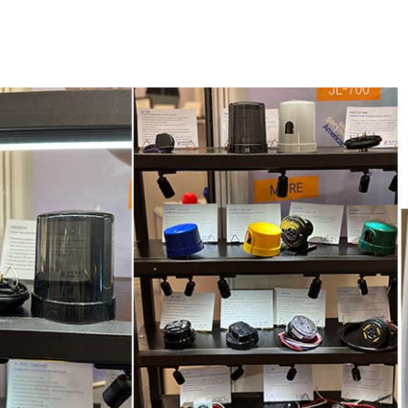
 series JL-205C, JL-208 e JL-207.
JL-241J (base de control de luz) YS800076, JL-700, JL-701J, etc