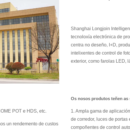
Shanghai Longjoin Intellige
tecnoloxía electrónica de pr
centra no deseño, I+D, produ
intelixentes de control de fo
exterior, como farolas LED,
Os nosos produtos teñen as s
 HOME POT e HDS, etc.
1. Ampla gama de aplicacións
de corredor, luces de portas 
mos un rendemento de custos
compoñentes de control automá