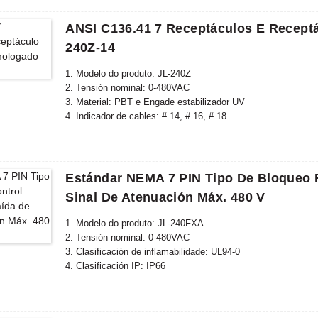
ANSI C136.41 7 Receptáculos E Recept
240Z-14
1. Modelo do produto: JL-240Z
2. Tensión nominal: 0-480VAC
3. Material: PBT e Engade estabilizador UV
4. Indicador de cables: # 14, # 16, # 18
5. Material da tapa traseira: PC
6. Estándar conforme: ANSI C136.41-2006, CE, ROHS, UL
Estándar NEMA 7 PIN Tipo De Bloqueo 
Sinal De Atenuación Máx. 480 V
1. Modelo do produto: JL-240FXA
2. Tensión nominal: 0-480VAC
3. Clasificación de inflamabilidade: UL94-0
4. Clasificación IP: IP66
5. Material: cuberta de PBT e engade estabilizador UV
6. Estándar conforme: ANSI C136.41, CE, ROHS, UL