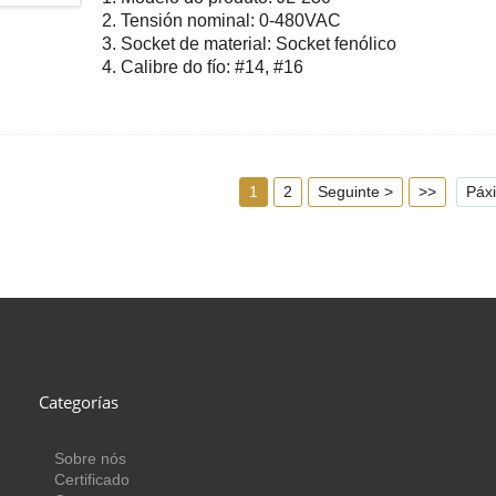
2. Tensión nominal: 0-480VAC
3. Socket de material: Socket fenólico
4. Calibre do fío: #14, #16
5. Estándar conforme: CE, ROHS, UL
1
2
Seguinte >
>>
Páx
Categorías
Sobre nós
Certificado