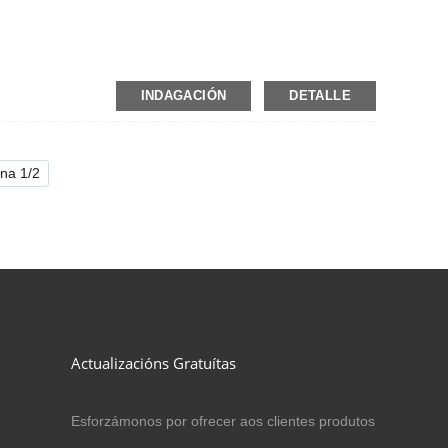
INDAGACIÓN
DETALLE
ina 1/2
Actualizacións Gratuítas
Esforzámonos por ofrecer aos clientes produtos