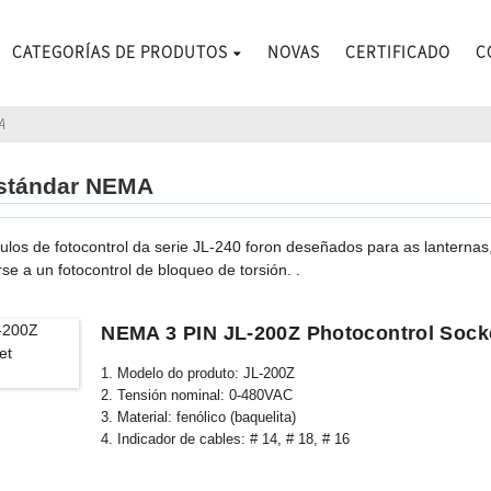
CATEGORÍAS DE PRODUTOS
NOVAS
CERTIFICADO
C
A
estándar NEMA
ulos de fotocontrol da serie JL-240 foron deseñados para as lanternas
e a un fotocontrol de bloqueo de torsión. .
NEMA 3 PIN JL-200Z Photocontrol Sock
1. Modelo do produto: JL-200Z
2. Tensión nominal: 0-480VAC
3. Material: fenólico (baquelita)
4. Indicador de cables: # 14, # 18, # 16
5. Material da tapa traseira: PC
6. Estándar conforme: ANSI C136.41-2006, CE, ROHS, UL