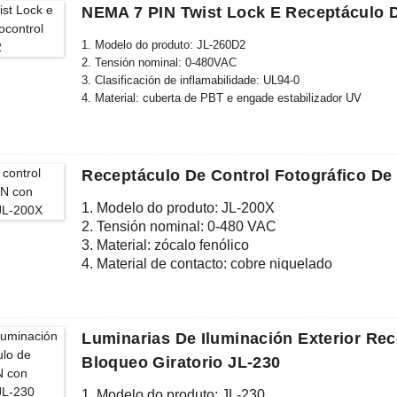
NEMA 7 PIN Twist Lock E Receptáculo D
1. Modelo do produto: JL-260D2
2. Tensión nominal: 0-480VAC
3. Clasificación de inflamabilidade: UL94-0
4. Material: cuberta de PBT e engade estabilizador UV
5. Estándar conforme: ANSI C136.41, CE, ROHS, UL
Receptáculo De Control Fotográfico De
1. Modelo do produto: JL-200X
2. Tensión nominal: 0-480 VAC
3. Material: zócalo fenólico
4. Material de contacto: cobre niquelado
5. Estándar conforme: CE, ROHS, UL
Luminarias De Iluminación Exterior Rec
Bloqueo Giratorio JL-230
1. Modelo do produto: JL-230