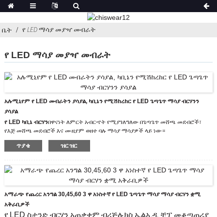
የ LED ማሳያ መያዣ መብራት
ቤት
የ LED ማሳያ መያዣ መብራት
አሉሚኒየም የ LED መብራትን ያሳያል, ካቢኔን የሚሽከረከር የ LED ጌጣጌጥ ማሳያ ብርሃንን
ያሳያል
የ LED ካቢኔ ብርሃን
በዋናነት ለምርት አብርኆት የሚያገለግለው በጌጣጌጥ መሸጫ መደብሮች፣
የእጅ መሸጫ መደብሮች እና ሙዚየም ወዘተ ባሉ ማሳያ ማሳያዎች ላይ ነው።
ሞዴል: CHIA-8426-14W
ጥያቄ
ዝርዝር
የቀለም ሙቀት: 3000 ኪ / 4500 ኪ / 6500 ኪ
የሰውነት ቀለም: የአሉሚኒየም ቀለም
በDC12V መንቀሳቀስ አለበት።
የ LED ቆሞ መብራት XPE CREE LED ቺፕ መቆጣጠሪያን ይጠቀማል ወደ መብራት ጠረጴዛ
ላይ የጌጣጌጥ ማሳያ መያዣ LED መብራት ፣ ስማርት ሰዓት እና ፋሽን ልብስ ፣ እና የማሳያ
ማቆሚያውን መትከል በጣም ቀላል እና ለስላሳ ነው ፣ አንጸባራቂ ብሩህ አከባቢን በመጨመር እና
አማራጭ የጨረር አንግል 30,45,60 3 ዋ አነስተኛ የ LED ጌጣጌጥ ማሳያ ማሳያ ብርሃን ቋሚ
የሰዎችን ትኩረት ይስባል።
አቅራቢዎች
የ LED ስታንድ ብርሃን አጠቃቀም ብሪጅሉክስ ኤልኢዲ ቺፕ መቆጣጠሪያ