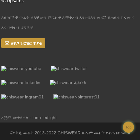
ነጻ Upsates
ለደንበኞች ጥራት ያላቸውን ምርቶች ለማቅረብ እንተጋለን.መረጃ ይጠይቁ ፣ ናሙና
እና ጥቅስ ፣ ያግኙን!
ለዋጋ ዝርዝር ጥያቄ
ረጅም-መቀላቀል - lonu-ledlight
Top
©የቅጂ መብት 2013-2022 CHISWEAR ሁሉም መብት የተጠበቀ ነው።