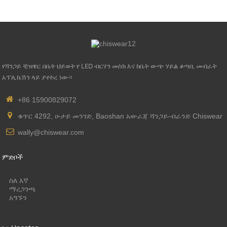
የመብራት ቁሳቁስ: የአቪዬሽን አልሙኒየም
የሻንጋይ ቺዝዌር በቤት ህይወት የ LED ብርሃን መስክ እና ከቤት ውጭ ሃይል ቆጣቢ መብራት
አፕሊኬሽን ላይ ያተኮረ ነው።
+86 15900829072
ቁጥር 4292, ሁታይ መንገድ, Baoshan አውራጃ ሻንጋይ-ብራንድ Chiswear
wally@chiswear.com
ምድቦች
ስለ እኛ
ማረጋገጫ
አግኙን