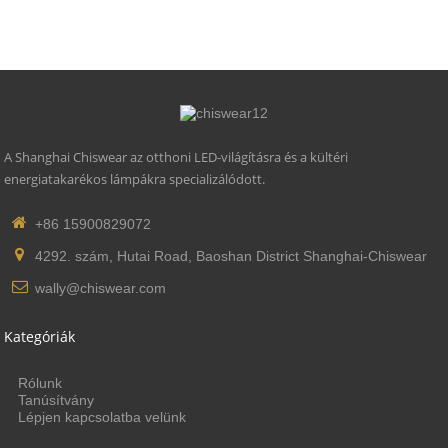
Világítótest anyaga: Repülési alumínium
A Shanghai Chiswear az otthoni LED-világításra és a kültéri
energiatakarékos lámpákra specializálódott.
+86 15900829072
4292. szám, Hutai Road, Baoshan District Shanghai-Chiswear
wally@chiswear.com
Kategóriák
Rólunk
Tanúsítvány
Lépjen kapcsolatba velünk