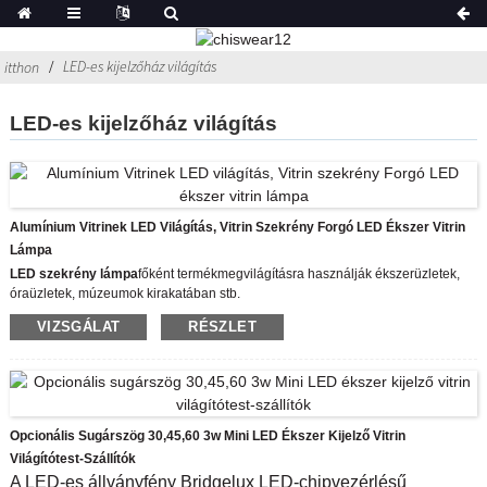
LED-es kijelzőház világítás
itthon
LED-es kijelzőház világítás
Alumínium Vitrinek LED Világítás, Vitrin Szekrény Forgó LED Ékszer Vitrin
Lámpa
LED szekrény lámpa
főként termékmegvilágításra használják ékszerüzletek,
óraüzletek, múzeumok kirakatában stb.
Modell: CHIA-8426-14W
VIZSGÁLAT
RÉSZLET
Színhőmérséklet: 3000K/4500K/6500K
Test színe: alumínium szín
DC12V-ról kell táplálni
A LED állólámpa XPE CREE LED chip vezérlést használ a világításra, az
asztali ékszervitrinre, a LED-világításra, az okosórákra és a divatos ruhákra
vetítve, a kijelzőállvány felszerelése pedig nagyon egyszerű és gördülékeny,
Opcionális Sugárszög 30,45,60 3w Mini LED Ékszer Kijelző Vitrin
fényes, fényes hangulatot kölcsönöz, és több ember figyelmét felkelti.
Világítótest-Szállítók
A LED-es állványfény Bridgelux LED-chipvezérlésű