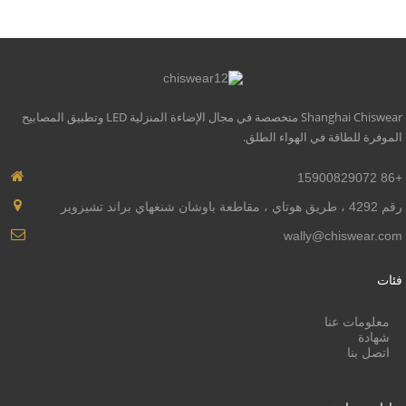
مادة الإضاءة: ألمنيوم الطيران
Shanghai Chiswear متخصصة في مجال الإضاءة المنزلية LED وتطبيق المصابيح
الموفرة للطاقة في الهواء الطلق.
+86 15900829072
رقم 4292 ، طريق هوتاي ، مقاطعة باوشان شنغهاي براند تشيزوير
wally@chiswear.com
فئات
معلومات عنا
شهادة
اتصل بنا