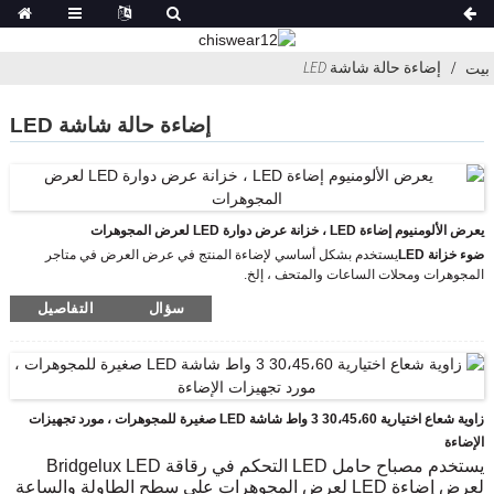
إضاءة حالة شاشة LED
بيت
إضاءة حالة شاشة LED
يعرض الألومنيوم إضاءة LED ، خزانة عرض دوارة LED لعرض المجوهرات
ضوء خزانة LED
يستخدم بشكل أساسي لإضاءة المنتج في عرض العرض في متاجر
المجوهرات ومحلات الساعات والمتحف ، إلخ.
الموديل: CHIA-8426-14W
سؤال
التفاصيل
درجة حرارة اللون: 3000 كيلو / 4500 كيلو / 6500 كيلو
لون الجسم: لون الألومنيوم
يجب أن يتم تشغيله بواسطة DC12V
يستخدم مصباح LED الدائم التحكم في رقاقة XPE CREE LED للإضاءة على شاشة
عرض مجوهرات كونترتوب الإضاءة ، والساعة الذكية وملابس الموضة ، ومن السهل جدًا
تثبيت حامل الشاشة ، وإضافة جو مشرق لامع وجذب انتباه المزيد من الناس.
زاوية شعاع اختيارية 30،45،60 3 واط شاشة LED صغيرة للمجوهرات ، مورد تجهيزات
الإضاءة
يستخدم مصباح حامل LED التحكم في رقاقة Bridgelux LED
لعرض إضاءة LED لعرض المجوهرات على سطح الطاولة والساعة