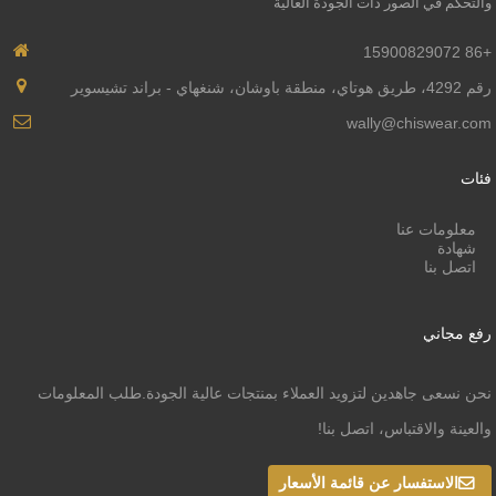
والتحكم في الصور ذات الجودة العالية
+86 15900829072
رقم 4292، طريق هوتاي، منطقة باوشان، شنغهاي - براند تشيسوير
wally@chiswear.com
فئات
معلومات عنا
شهادة
اتصل بنا
رفع مجاني
نحن نسعى جاهدين لتزويد العملاء بمنتجات عالية الجودة.طلب المعلومات
والعينة والاقتباس، اتصل بنا!
الاستفسار عن قائمة الأسعار