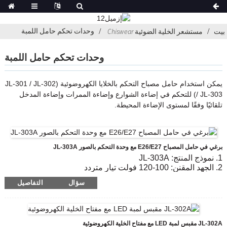
وحدات تحكم حامل اللمبة
بيت
مستشعر الخلية الضوئية Chiswear
وحدات تحكم حامل اللمبة
يمكن استخدام حامل مصباح التحكم بالخلايا الكهروضوئية (JL-301 / JL-302
/ JL-303) للتحكم في إضاءة الشوارع وإضاءة الممرات وإضاءة المدخل
تلقائيًا وفقًا لمستوى الإضاءة المحيطة.
برغي في حامل المصباح E26/E27 مع وحدة التحكم بالصور JL-303A
1. نموذج المنتج: JL-303A
2. الجهد المقنن: 100-120 فولت تيار متردد
3. تشغيل/إيقاف مستوى لوكس: 10-20 Lx on؛خصم 30-60 لتر
سؤال
التفاصيل
4. الحياة الكهربائية: 5000
5. المعيار المتوافق: CE، ROHS، UL
JL-302A مقبس لمبة LED مع مفتاح الخلية الكهروضوئية