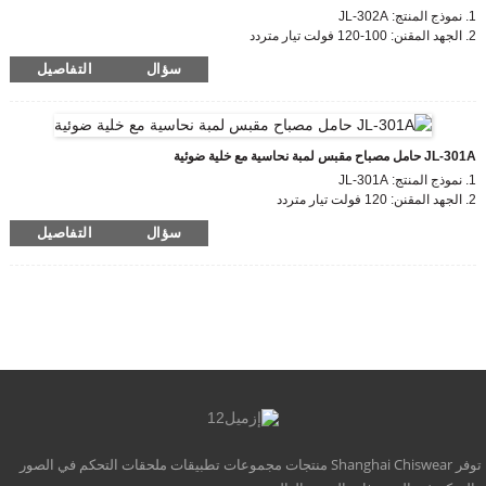
1. نموذج المنتج: JL-302A
2. الجهد المقنن: 100-120 فولت تيار متردد
3. تشغيل/إيقاف مستوى لوكس: 10-20 Lx on؛خصم 30-60 لتر
سؤال
التفاصيل
4. المعيار المتوافق: CE، ROHS، UL
JL-301A حامل مصباح مقبس لمبة نحاسية مع خلية ضوئية
1. نموذج المنتج: JL-301A
2. الجهد المقنن: 120 فولت تيار متردد
3. تشغيل/إيقاف مستوى لوكس: 15LX
سؤال
التفاصيل
4. المعيار المتوافق: CE، ROHS، UL
توفر Shanghai Chiswear منتجات مجموعات تطبيقات ملحقات التحكم في الصور