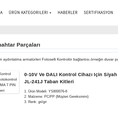
DA
ÜRÜN KATEGORILERI
HABERLER
SERTIFIKASYON
nahtar Parçaları
dınlatma armatürleri Fotoselli Kontrolör bağlantısı.örneğin duvar paketi
0-10V Ve DALI Kontrol Cihazı Için Siya
JL-241J Taban Kitleri
1. Ürün Modeli: YS800076-8
2. Malzeme: PC/PP (Müşteri Gereksinimi)
3. Renk: gri/gri