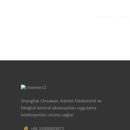
Shanghai Chiswear, Kaliteli fotokontrol ve
fotoğraf kontrol aksesuarları uygulama
koleksiyonları ürünü sağlar
+86 15900829072