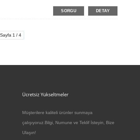
SORGU
DETAY
Sayfa 1 / 4
Ücretsiz Yükseltmeler
Müşterilere kaliteli ürünler sunmaya
çalışıyoruz.Bilgi, Numune ve Teklif İsteyin, Bize
Ulaşın!