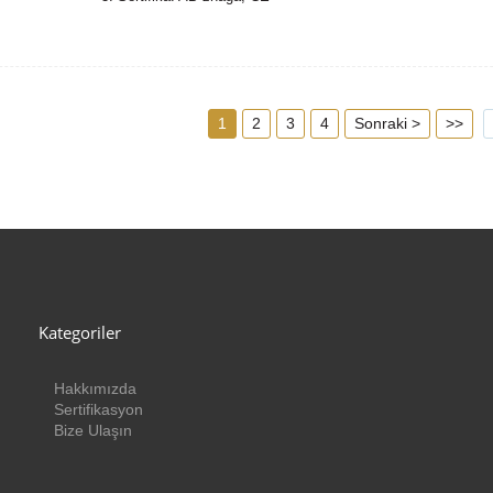
4. Uyumlu Standart: zhaga kitabı18
1
2
3
4
Sonraki >
>>
Kategoriler
Hakkımızda
Sertifikasyon
Bize Ulaşın