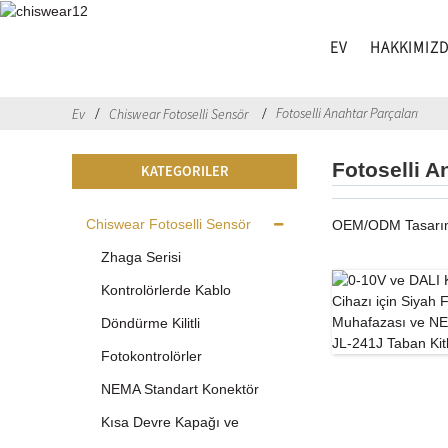
EV
HAKKIMIZ
Fotoselli Anahtar Parçaları
Ev
Chiswear Fotoselli Sensör
Fotoselli A
KATEGORILER
Chiswear Fotoselli Sensör
OEM/ODM Tasarım ay
Zhaga Serisi
Kontrolörlerde Kablo
Döndürme Kilitli
Fotokontrolörler
NEMA Standart Konektör
Kısa Devre Kapağı ve