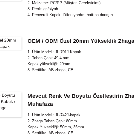
2. Malzeme: PC/PP (Müşteri Gereksinimi)
3. Renk: gri/siyah
4. Pencereli Kapak: lütfen yardım hattına danışın
OEM / ODM Özel 20mm Yükseklik Zhag
1. Ürün Modeli: JL-701J-Kapak
2. Taban Çapı: 49,4 mm
Kapak yüksekliği: 20mm
3. Sertifika: AB zhaga, CE
4. Uyumlu Standart: zhaga kitabı18
Mevcut Renk Ve Boyutu Özelleştirin Zh
Muhafaza
1. Ürün Modeli: JL-742J-kapak
2. Zhaga Taban Çapı: 80mm
Kapak Yüksekliği: 50mm, 35mm
3. Sertifika: AB zhaga, CE