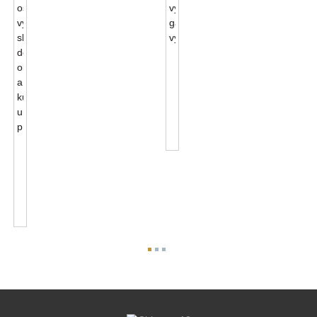
Mini
Displej
Otočný
O
300
Stupňů
Light...
Příslušenství
K
Modernímu
Minimagnetickému
Světlu
...