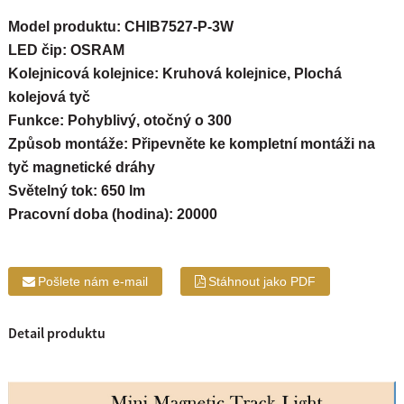
Model produktu: CHIB7527-P-3W
LED čip: OSRAM
Kolejnicová kolejnice: Kruhová kolejnice, Plochá
kolejová tyč
Funkce: Pohyblivý, otočný o 300
Způsob montáže: Připevněte ke kompletní montáži na
tyč magnetické dráhy
Světelný tok: 650 lm
Pracovní doba (hodina): 20000
Pošlete nám e-mail
Stáhnout jako PDF
Detail produktu