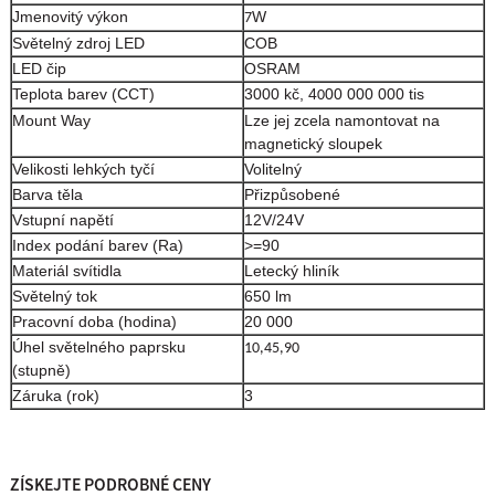
Jmenovitý výkon
W
7
Světelný zdroj LED
COB
LED čip
OSRAM
Teplota barev (CCT)
3000 kč, 4
00 000 000 tis
0
Mount Way
Lze jej zcela namontovat na
magnetický sloupek
Velikosti lehkých tyčí
Volitelný
Barva těla
Přizpůsobené
Vstupní napětí
12V/24V
Index podání barev (Ra)
>=90
Materiál svítidla
Letecký hliník
Světelný tok
650 lm
Pracovní doba (hodina)
20 000
Úhel světelného paprsku
10,45,90
(stupně)
Záruka (rok)
3
ZÍSKEJTE PODROBNÉ CENY