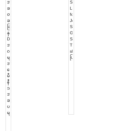
300
ဒီဂရီ
လှည့်
နိုင်
သော
Mini
Display
Showcase
အလင်း...
ခေတ်မီ
မီ