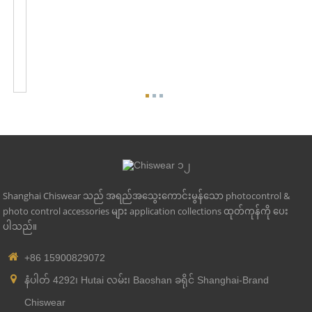
နီ
သံလိုက်
သံလိုက်
အလင်း
ဆက်စပ်
ပစ္စည်း
များ...
Shanghai Chiswear သည် အရည်အသွေးကောင်းမွန်သော photocontrol &
photo control accessories များ application collections ထုတ်ကုန်ကို ပေး
ပါသည်။
+86 15900829072
နံပါတ် 4292၊ Hutai လမ်း၊ Baoshan ခရိုင် Shanghai-Brand
Chiswear