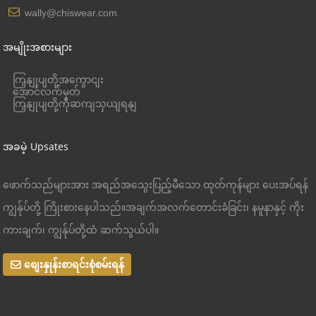
wally@chiswear.com
အမျိုးအစားများ
ကြှနျုပျတို့အကွောငျး
အောင်လက်မှတ်
ကြှနျုပျတို့ကိုဆကျသှယျရနျ
အခမဲ့ Upsates
ဖောက်သည်များအား အရည်အသွေးပြည့်မီသော ထုတ်ကုန်များ ပေးအပ်ရန်
ကျွန်ုပ်တို့ ကြိုးစားနေပါသည်။အချက်အလက်တောင်းခံခြင်း၊ နမူနာနှင့် ကိုး
ကားချက်၊ ကျွန်ုပ်တို့ထံ ဆက်သွယ်ပါ။
စျေးနှုန်းစာရင်းစုံစမ်းရန်