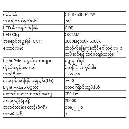
မော်ဒယ်
CHIB7538-P-7W
အဆင့်သတ်မှတ်ပါဝါ
W
7
LED မီးအရင်းအမြစ်
COB
LED Chip
OSRAM
အရောင်အပူချိန် (CCT)
3000k၊၄
00k,6000k
0
တောင်လမ်း
သံလိုက်ခြေရာခံတိုင်ပေါ်တွင် လုံးဝ
တပ်ဆင်ရန် သင့်လျော်သည်။
Light Pole အရွယ်အစားများ
ရွေးချယ်ခွင့်
ကိုယ်ထည်အရောင်
စိတ်ကြိုက်လုပ်ပါ။
အဝင်ဗို့အား
12V/24V
အရောင်ဖော်ခြင်း အညွှန်း(Ra)
>=90
Light Fixture ပစ္စည်း
လေကြောင်းလူမီနီယံ
တောက်ပသောအတက်အကျ
650 Lm
အလုပ်ချိန်(နာရီ)
20000
အလင်းတန်းထောင့်(ဒီဂရီ)
၁၀၊၄၅၊၉၀
အာမခံ (နှစ်)
3