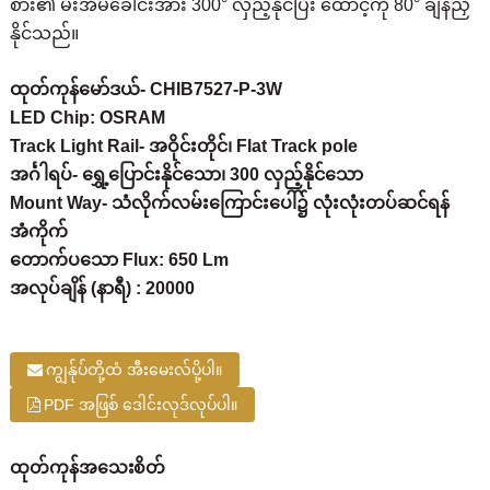
စား၏ မီးအိမ်ခေါင်းအား 300° လှည့်နိုင်ပြီး ထောင့်ကို 80° ချိန်ညှိ
နိုင်သည်။
ထုတ်ကုန်မော်ဒယ်- CHIB7527-P-3W
LED Chip: OSRAM
Track Light Rail- အဝိုင်းတိုင်၊ Flat Track pole
အင်္ဂါရပ်- ရွှေ့ပြောင်းနိုင်သော၊ 300 လှည့်နိုင်သော
Mount Way- သံလိုက်လမ်းကြောင်းပေါ်၌ လုံးလုံးတပ်ဆင်ရန်
အံကိုက်
တောက်ပသော Flux: 650 Lm
အလုပ်ချိန် (နာရီ) : 20000
ကျွန်ုပ်တို့ထံ အီးမေးလ်ပို့ပါ။
PDF အဖြစ် ဒေါင်းလုဒ်လုပ်ပါ။
ထုတ်ကုန်အသေးစိတ်