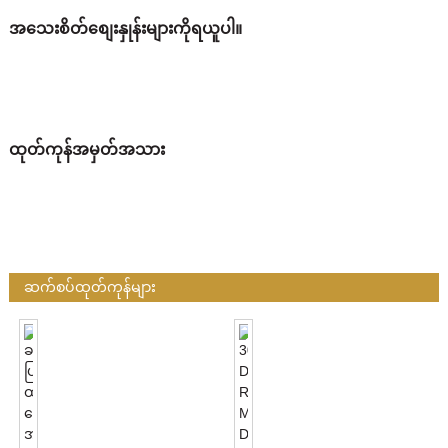
အသေးစိတ်စျေးနှုန်းများကိုရယူပါ။
ထုတ်ကုန်အမှတ်အသား
ဆက်စပ်ထုတ်ကုန်များ