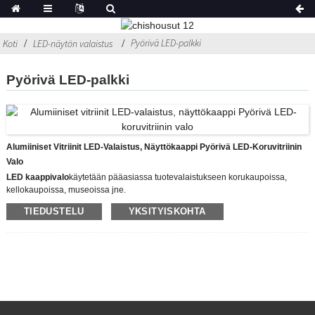
Pyörivä LED-palkki
Koti
LED-näytön valaistus
Pyörivä LED-palkki
Alumiiniset Vitriinit LED-Valaistus, Näyttökaappi Pyörivä LED-Koruvitriinin
Valo
LED kaappivalo
käytetään pääasiassa tuotevalaistukseen korukaupoissa,
kellokaupoissa, museoissa jne.
Malli: CHIA-8426-14W
TIEDUSTELU
YKSITYISKOHTA
Värilämpötila: 3000K/4500K/6500K
Rungon väri: alumiinin väri
Virran tulee olla 12V DC
LED-seisomavalo käyttää XPE CREE LED -sirun ohjausta heijastamaan
valaistukseen työtasoisten korujen näyttökotelon LED-valaistusta, älykelloa ja
muotivaatteita, ja näyttötelineen asentaminen on erittäin helppoa ja sujuvaa,
mikä lisää kiiltävää valoisaa tunnelmaa ja kiinnittää enemmän ihmisten
huomion.