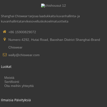
Shanghai Chiswear tarjoaa laadukkaita kuvanhallinta- ja
kuvanhallintatarvikesovelluskokoelmatuotteita
+86 15900829072
Numero 4292, Hutai Road, Baoshan District Shanghai-Brand
Chiswear
wally@chiswear.com
Luokat
Meistä
Sertifiointi
Ota meihin yhteyttä
Ilmaisia ​​päivityksiä