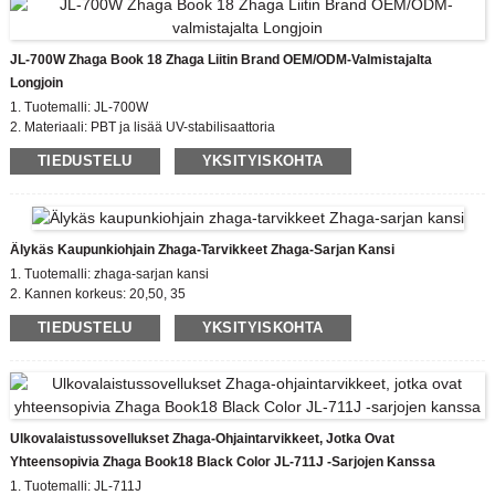
valaisimen ja verkon välillä tyypillisen tiedonsiirron
välineenä.
JL-700W Zhaga Book 18 Zhaga Liitin Brand OEM/ODM-Valmistajalta
Malli: JL-770 Saastumisaste:2
Longjoin
Nimellisimpulssijännite: 0,8 KV
Korkea iskunkestävyys –
1. Tuotemalli: JL-700W
IK09-luokitus
2. Materiaali: PBT ja lisää UV-stabilisaattoria
IP66-tiivistys Käsityörakenne (lisävaruste)
Johdot:
3. Johdinmittari: valinnainen mukauttaminen
TIEDUSTELU
YKSITYISKOHTA
valinnainen
4. Nimellisimpulssijännite: 0.8kv
Älykäs Kaupunkiohjain Zhaga-Tarvikkeet Zhaga-Sarjan Kansi
1. Tuotemalli: zhaga-sarjan kansi
2. Kannen korkeus: 20,50, 35
3. Todistus: EU zhaga, CE
TIEDUSTELU
YKSITYISKOHTA
4. Yhteensopiva standardi: zhaga book18
Ulkovalaistussovellukset Zhaga-Ohjaintarvikkeet, Jotka Ovat
Yhteensopivia Zhaga Book18 Black Color JL-711J -sarjojen Kanssa
1. Tuotemalli: JL-711J