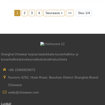
4. Rungon materiaali: PBT
5. Yhteensopiva standardi: zhaga book18
1
2
3
4
Seuraava >
>>
Sivu 1/4
Shanghai Chiswear tarjoaa laadukkaita kuvanhallinta- ja
kuvanhallintatarvikesovelluskokoelmatuotteita
+86 15900829072
Numero 4292, Hutai Road, Baoshan District Shanghai-Brand
Chiswear
wally@chiswear.com
Luokat