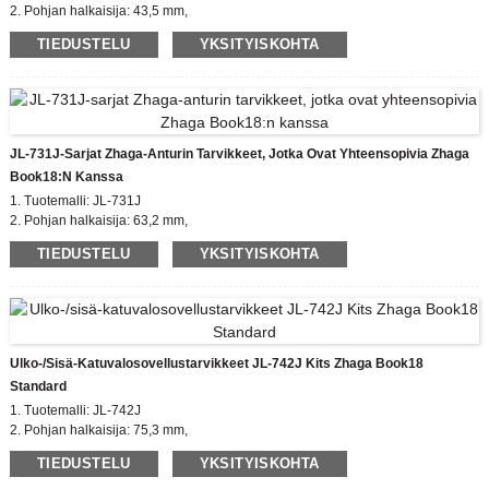
2. Pohjan halkaisija: 43,5 mm,
Zhaga Kannen korkeus: 35 mm
TIEDUSTELU
YKSITYISKOHTA
3. Todistus: EU zhaga, CE
4. Rungon materiaali: PBT
5. Yhteensopiva standardi: zhaga book18
JL-731J-Sarjat Zhaga-Anturin Tarvikkeet, Jotka Ovat Yhteensopivia Zhaga
Book18:n Kanssa
1. Tuotemalli: JL-731J
2. Pohjan halkaisija: 63,2 mm,
Zhaga Kannen korkeus: 50 mm
TIEDUSTELU
YKSITYISKOHTA
3. Todistus: EU zhaga, CE
4. Rungon materiaali: PBT
5. Yhteensopiva standardi: zhaga book18
Ulko-/sisä-Katuvalosovellustarvikkeet JL-742J Kits Zhaga Book18
Standard
1. Tuotemalli: JL-742J
2. Pohjan halkaisija: 75,3 mm,
Zhaga Kannen korkeus: 35/50 mm
TIEDUSTELU
YKSITYISKOHTA
3. Todistus: EU zhaga, CE