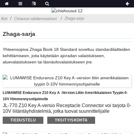
Zhaga-sarja
Koti
Chiswear valokennoanturi
Zhaga-sarja
Yhteensopiva Zhaga Book 18 Standard soveltuu standardilaitteiden
kehittämiseen, joita käytetään ajoradan valaistukseen,
aluevalaistukseen tai läsnäolovalaistukseen jne.
LUMAWISE Endurance Z10 Key A -version Liitin Amerikkalaisen Tyypin 0-
10V Himmennysohjaimelle
JL-770 Z10 Key A-versio Receptacle Connector voi tarjota 0-
10V liitäntäyhdistelmiä, jotka tuovat suunnittelijalle
joustavuutta ja erottuvuutta.Se on täydellinen käytettäväksi
TIEDUSTELU
YKSITYISKOHTA
Advanced Controller Module -moduulilla, joka sisältää
yhteensopivan 0-10 V:n himmennyksen ja tunnistimen
ympäristötietojen keräämiseen tai IoT-viestintäliittimen