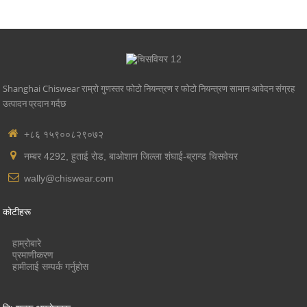
उत्पादन मोडेल:
CHIA313-C-1W
एलईडी चिप: ब्रिजलक्स एलईडी चिप
सुविधा: माउन्ट गरिएको, 90 डिग्री दायरा घुमाउने मा ड्रिलिंग प्वाल चाहिन्छ
चमकदार प्रवाह: 110 Lm कार्य
Shanghai Chiswear राम्रो गुणस्तर फोटो नियन्त्रण र फोटो नियन्त्रण सामान आवेदन संग्रह
उत्पादन प्रदान गर्दछ
+८६ १५९००८२९०७२
नम्बर 4292, हुताई रोड, बाओशान जिल्ला शंघाई-ब्रान्ड चिसवेयर
wally@chiswear.com
कोटीहरू
हाम्रोबारे
प्रमाणीकरण
हामीलाई सम्पर्क गर्नुहोस