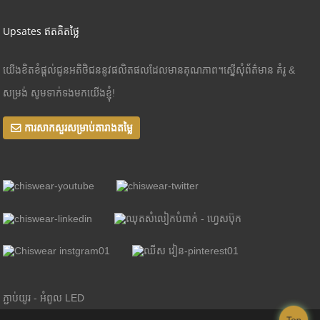
Upsates ឥតគិតថ្លៃ
យើងខិតខំផ្តល់ជូនអតិថិជននូវផលិតផលដែលមានគុណភាព។ស្នើសុំព័ត៌មាន គំរូ &
សម្រង់ សូមទាក់ទងមកយើងខ្ញុំ!
ការសាកសួរសម្រាប់តារាងតម្លៃ
ភ្ជាប់យូរ - អំពូល LED
Top