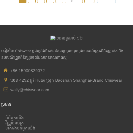
ទៅអ្នកផ្គត់ផ្គង់ថាមពលកម្មវិធីបញ្ជា - 12V ចរន្តថេរនិងវ៉ុលថេរ។
អំពូល LED អាលុយមីញ៉ូម Aviation ធន់រឹងមាំ
ម៉ូដែលផលិតផល៖
CHIA313-C-1W
បន្ទះឈីប LED: បន្ទះឈីប LED Bridgelux
លក្ខណៈពិសេស: ត្រូវការរន្ធខួងចូលទៅក្នុងដែលបានម៉ោន, ជួរ 90 ដឺ
ក្រេបង្វិល
លំហូរពន្លឺ: 110 Lm ការងារ
សៀងហៃ Chiswear ផ្តល់នូវផលិតផលដែលប្រមូលបាននូវឧបករណ៍ត្រួតពិនិត្យរូបថត និង
ឧបករណ៍ត្រួតពិនិត្យរូបថតដែលមានគុណភាពល្អ
+86 15900829072
លេខ 4292 ផ្លូវ Hutai ស្រុក Baoshan Shanghai-Brand Chiswear
wally@chiswear.com
ប្រភេទ
អំពី​ពួក​យើង
វិញ្ញាបនប័ត្រ
ទាក់ទង​មក​ពួក​យើង