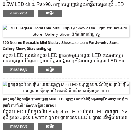
បន្ទះឈីប LED: Bridgelux
0.5W LED chip, Ra≥90, កញ្ចក់បង្ហាញជាមួយពន្លឺជាធម្មតាប្រើ LED
លក្ខណៈពិសេស: ចល័ត, 300 បង្វិល
Standing Spotlights ដើម្បីធ្វើឱ្យប្រសើរឡើងផលិតផលនៅគ្រប់
ការសាកសួរ
លម្អិត
លំហូរពន្លឺ: 240 អិល
ទិសដៅ។
ម៉ោងធ្វើការ (ម៉ោង)៖ 20000
ម៉ូដែលផលិតផល: CHIA2511-3W
បន្ទះឈីប LED: Bridgelux
សីតុណ្ហភាពពណ៌ (CCT): 3000k,4000k,6000k
លំហូរពន្លឺ: 300 អិល
300 Degree Rotatable Mini Display Showcase Light For Jewelry Store,
ពេលវេលាធ្វើការ (ម៉ោង)៖ 20000
Gallery Show, ពិព័រណ៍ពាណិជ្ជកម្ម
សម្ភារៈជួសជុលពន្លឺ: អាលុយមីញ៉ូមអាកាសចរណ៍
អំពូល LED ឈរជាអំពូល LED ខ្នាតតូចមួយ អំពូល LED ឈរអាចត្រូវ
បានអនុវត្តទៅអំពូលបង្ហាញ អំពូលបង្ហាញគ្រឿងអលង្ការ អំពូល LED ការ
បង្ហាញសារមន្ទីរ។ល។
ការសាកសួរ
លម្អិត
ម៉ូដែលផលិតផល: CHIA2601-3W
បន្ទះឈីប LED: Bridgelux
សីតុណ្ហភាពពណ៌ (CCT): 3000k,4000k,6000k
លំហូរពន្លឺ: 270 អិល
ពេលវេលាធ្វើការ (ម៉ោង)៖ 20000
អ្នកផ្គត់ផ្គង់អំពូលភ្លើង ប្រអប់បង្ហាញ Mini LED បង្ហាញឧបករណ៍បំភ្លឺសម្រាប់គ្រឿងអលង្ការ នាឡិកា
សម្ភារៈជួសជុលពន្លឺ: អាលុយមីញ៉ូមអាកាសចរណ៍
ឆ្លាតវៃ ការតាំងពិពណ៌សារមន្ទីរតុក្កតា។ល។
អំពូល LED ប្រើបន្ទះឈីប Bridgelux LED ។អំពូល LED ខ្នាតតូច 12v
ប្រើប្រាស់ 3pcs 1 watt high brightness LED Lights ដើម្បីធានាបាន
នូវពន្លឺបង្ហាញខ្នាតតូចប្រកបដោយគុណភាពខ្ពស់បំផុត ដែលអំពូល LED
ការសាកសួរ
លម្អិត
Display យូរអង្វែង ល្អឥតខ្ចោះសម្រាប់ពិព័រណ៍ពាណិជ្ជកម្ម គ្រឿងអលង្ការ