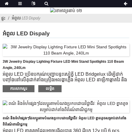
អំពូល LED Dispaly
ផ្ទះ
អំពូល LED Dispaly
3W Jewelry Display Lighting Fixture LED Mini Stand Spotlights 110 Beam
Angle, 240Lm
អំពូល LED ប្រើឧបករណ៍បញ្ជាបន្ទះសៀគ្វី LED Bridgelux ដើម្បីដាក់
បញ្ចាំងនៅលើតុដាក់តាំងគ្រឿងអលង្កាភ្លើង អំពូល LED នាឡិកាឆ្លាតវៃ និង
សំលៀកបំពាក់ទាន់សម័យ និងធ្នើដាក់តាំងបង្ហាញយ៉ាងស្ទាត់ជំនាញ ដើម្បី
ការសាកសួរ
លម្អិត
បង្កើនបរិយាកាសភ្លឺចែងចាំងទាក់ទាញជាងការយកចិត្តទុកដាក់របស់មនុស្ស។
ងាយស្រួលដាក់លើផ្ទៃតុ។និងណែនាំវិធីដែលត្រូវការខួងរន្ធមួយដែលមាន
អង្កត់ផ្ចិត 12 ម។
ការផ្គត់ផ្គង់ថាមពល 12v 1pcs អំពូល LED 1 វ៉ាត់ ដើម្បីធានាថាអំពូល
បង្ហាញខ្នាតតូចមានគុណភាពខ្ពស់បំផុតដែលប្រើប្រាស់បានយូរ។
ពណ៌ និងទំហំផ្សេងៗដែលប្ដូរតាមបំណងប្រកបដោយវិជ្ជាជីវៈ អំពូល LED ខ្នាតតូចសម្រាប់ដាក់តាំង
ផ្តល់ទំហំកម្ពស់បង្គោល LED: 200mm, 300mm, និង 400mm។
ពិព័រណ៍ពាណិជ្ជកម្ម
ម៉ូដែលផលិតផល៖
CHIA2411-3W
អំពូល LED ខ្នាតតូចដែលអាចបង្វិលបាន 360 ដឺក្រេ 12v ប្រើ 6 pcs