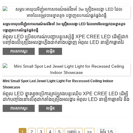
នាឡិកា ការតុបតែង ទូរស័ព្ទ និងអ្វីៗជាច្រើនទៀតរបស់អ្នក។
ម៉ូដែលផលិតផល:CHIA2302-3W
បន្ទះឈីប LED: Bridgelux
សីតុណ្ហភាពពណ៌ (CCT): 3000k,4000k,6000k
សម្ភារៈអាលុយមីញ៉ូអាកាសចរណ៍ធន់រឹងមាំ 3w គ្រឿងអលង្កា LED ដែលអាចលៃតម្រូវបានខ្នាតតូច
លំហូរពន្លឺ: 270 អិល
បង្ហាញឧបករណ៍ផ្គត់ផ្គង់ពន្លឺ
ម៉ោងធ្វើការ (ម៉ោង)៖ 20000 ម៉ោង។
អំពូល LED ប្រើឧបករណ៍បញ្ជាបន្ទះសៀគ្វី XPE CREE LED ដើម្បីដាក់
បញ្ចាំងលើគ្រឿងអលង្កាភ្លើងដាក់តាំងបង្ហាញ អំពូល LED នាឡិកាឆ្លាតវៃ
និងសំលៀកបំពាក់ទាន់សម័យ និងធ្នើដាក់តាំងបង្ហាញយ៉ាងស្ទាត់ជំនាញ
ការសាកសួរ
លម្អិត
ដើម្បីបង្កើនបរិយាកាសភ្លឺចែងចាំងទាក់ទាញជាងការយកចិត្តទុកដាក់របស់
មនុស្ស។
ងាយស្រួលដាក់នៅលើ countertop. និងណែនាំវិធីដែលត្រូវការខួងរន្ធមួយ
12 mm នៅក្នុងអង្កត់ផ្ចិត។
ការផ្គត់ផ្គង់ថាមពល 12v 3pcs អំពូល LED 1 វ៉ាត់ហើយត្រូវការបម្រុងទុក
Mini Small Spot Led Jewel Light Light For Recessed Ceiling Indoor
សម្រាប់ការផ្គត់ផ្គង់ថាមពលអ្នកបើកបរ - 12V ចរន្តថេរនិងវ៉ុលថេរ។
ភ្លើងបង្គោល LED អាលុយមីញ៉ូម Aviation ធន់រឹងមាំ
Showcase
ផ្តល់ទំហំកម្ពស់បង្គោល LED: 200mm, 300mm, និង 400mm។
អំពូល LED ខ្នាតតូចប្រើការគ្រប់គ្រងបន្ទះឈីប XPE CREE LED ដើម្បី
ដាក់បញ្ចាំងនៅលើតុដាក់តាំងគ្រឿងអលង្ការ អំពូល LED នាឡិកាឆ្លាតវៃ និង
ម៉ូដែលផលិតផល៖
CHIA711-3W
សំលៀកបំពាក់ទាន់សម័យ និងធ្នើដាក់តាំងបង្ហាញយ៉ាងស្ទាត់ជំនាញ ដើម្បី
ការសាកសួរ
លម្អិត
បន្ទះឈីប LED: XPE CREE
បង្កើនបរិយាកាសភ្លឺចែងចាំងទាក់ទាញជាងការយកចិត្តទុកដាក់របស់មនុស្ស។
លក្ខណៈពិសេស: អាចលៃតម្រូវបាន, 300 បង្វិល
ងាយស្រួលបិទនៅលើពិដាន កន្លែងតាំងបង្ហាញ និងបញ្ជរ និងសៀវភៅ
លំហូរពន្លឺ: 300 អិល
ណែនាំវិធីដែលត្រូវការខួងរន្ធមួយដែលមានអង្កត់ផ្ចិត 28 មីលីម៉ែត្រ។
ម៉ោងធ្វើការ (ម៉ោង)៖ 20000
ការផ្គត់ផ្គង់ថាមពល 12v 3pcs អំពូល LED 3 វ៉ាត់ហើយត្រូវការបម្រុងទុក
1
2
3
4
5
បន្ទាប់ >
>>
ទំព័រ 1/5