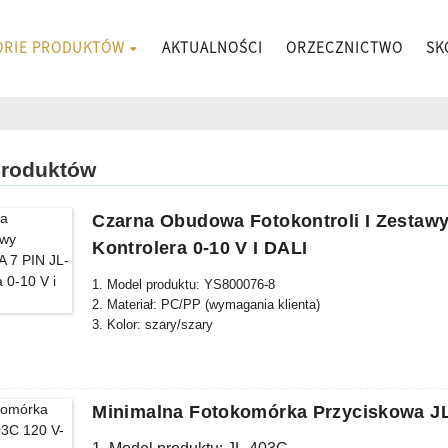
ORIE PRODUKTÓW
AKTUALNOŚCI
ORZECZNICTWO
SK
produktów
Czarna Obudowa Fotokontroli I Zesta
Kontrolera 0-10 V I DALI
1. Model produktu: YS800076-8
2. Materiał: PC/PP (wymagania klienta)
3. Kolor: szary/szary
Minimalna Fotokomórka Przyciskowa JL