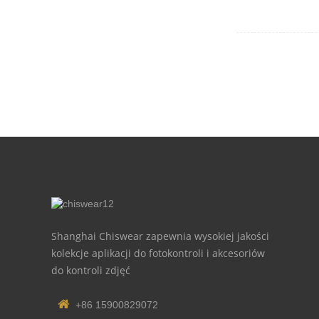
Shanghai Chiswear zapewnia wysokiej jakości
kolekcje aplikacji do fotokontroli i akcesoriów
do kontroli zdjęć
+86 15900829072