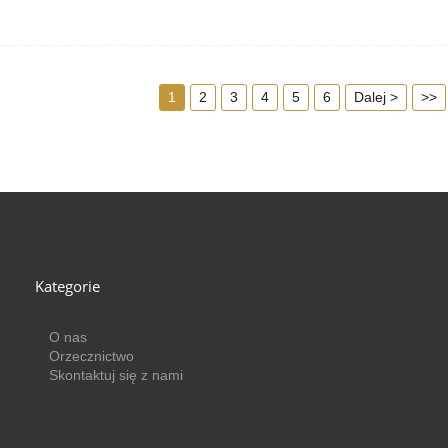
5. Odległość indukcyjna: 8 m
1
2
3
4
5
6
Dalej >
>>
Kategorie
O nas
Orzecznictwo
Skontaktuj się z nami