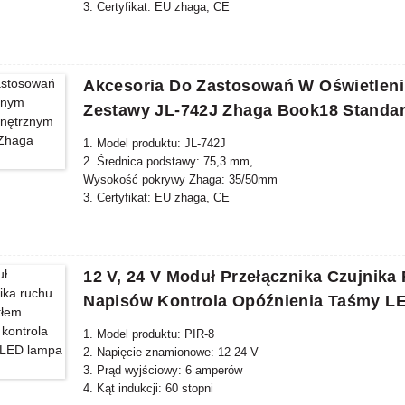
3. Certyfikat: EU zhaga, CE
4. Materiał korpusu: PBT
5. Zgodny standard: zhaga book18
Akcesoria Do Zastosowań W Oświetlen
Zestawy JL-742J Zhaga Book18 Standa
1. Model produktu: JL-742J
2. Średnica podstawy: 75,3 mm,
Wysokość pokrywy Zhaga: 35/50mm
3. Certyfikat: EU zhaga, CE
4. Materiał korpusu: PBT
5. Zgodny standard: zhaga book18
12 V, 24 V Moduł Przełącznika Czujnika
Napisów Kontrola Opóźnienia Taśmy L
1. Model produktu: PIR-8
2. Napięcie znamionowe: 12-24 V
3. Prąd wyjściowy: 6 amperów
4. Kąt indukcji: 60 stopni