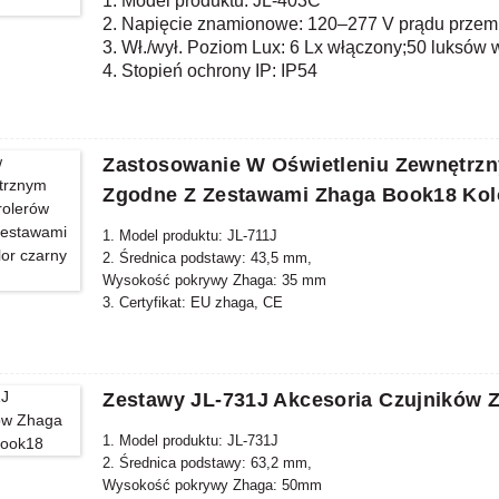
1. Model produktu: JL-403C
2. Napięcie znamionowe: 120–277 V prądu prze
3. Wł./wył. Poziom Lux: 6 Lx włączony;50 luksów
4. Stopień ochrony IP: IP54
5. Zgodny standard: CE, ROHS, UL
Zastosowanie W Oświetleniu Zewnętrzn
Zgodne Z Zestawami Zhaga Book18 Kol
1. Model produktu: JL-711J
2. Średnica podstawy: 43,5 mm,
Wysokość pokrywy Zhaga: 35 mm
3. Certyfikat: EU zhaga, CE
4. Materiał korpusu: PBT
5. Zgodny standard: zhaga book18
Zestawy JL-731J Akcesoria Czujników
1. Model produktu: JL-731J
2. Średnica podstawy: 63,2 mm,
Wysokość pokrywy Zhaga: 50mm