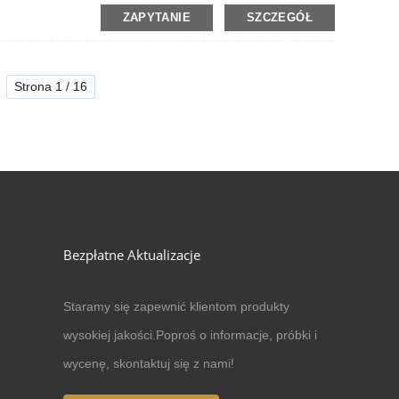
ZAPYTANIE
SZCZEGÓŁ
Strona 1 / 16
Bezpłatne Aktualizacje
Staramy się zapewnić klientom produkty
wysokiej jakości.Poproś o informacje, próbki i
wycenę, skontaktuj się z nami!