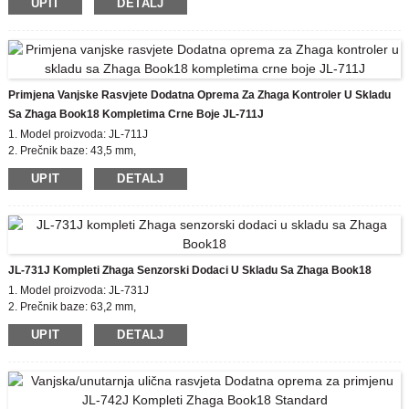
UPIT
DETALJ
4. IP ocjena: IP54
5. Usklađeni standard: CE, ROHS, UL
Primjena Vanjske Rasvjete Dodatna Oprema Za Zhaga Kontroler U Skladu
Sa Zhaga Book18 Kompletima Crne Boje JL-711J
1. Model proizvoda: JL-711J
2. Prečnik baze: 43,5 mm,
Zhaga Visina poklopca: 35 mm
UPIT
DETALJ
3. Certifikat: EU zhaga, CE
4. Materijal kućišta: PBT
5. Usklađeni standard: zhaga book18
JL-731J Kompleti Zhaga Senzorski Dodaci U Skladu Sa Zhaga Book18
1. Model proizvoda: JL-731J
2. Prečnik baze: 63,2 mm,
Zhaga Visina poklopca: 50 mm
UPIT
DETALJ
3. Certifikat: EU zhaga, CE
4. Materijal kućišta: PBT
5. Usklađeni standard: zhaga book18