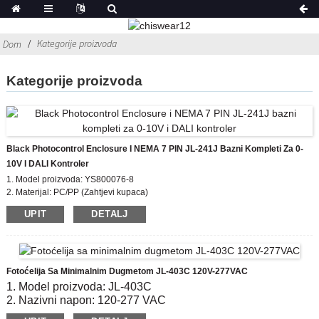
Kategorije proizvoda
Dom
Kategorije proizvoda
Black Photocontrol Enclosure I NEMA 7 PIN JL-241J Bazni Kompleti Za 0-
10V I DALI Kontroler
1. Model proizvoda: YS800076-8
2. Materijal: PC/PP (Zahtjevi kupaca)
3. Boja: siva/siva
UPIT
DETALJ
Fotoćelija Sa Minimalnim Dugmetom JL-403C 120V-277VAC
1. Model proizvoda: JL-403C
2. Nazivni napon: 120-277 VAC
3. On / OFF Lux Level: 6 Lx uključeno;50 Lx isključeno