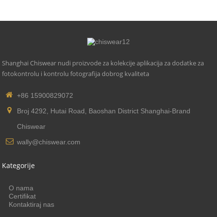
Shanghai Chiswear nudi proizvode za kolekcije aplikacija za dodatke za
fotokontrolu i kontrolu fotografija dobrog kvaliteta
+86 15900829072
Broj 4292, Hutai Road, Baoshan District Shanghai-Brand
Chiswear
wally@chiswear.com
Kategorije
O nama
Certifikat
Kontaktiraj nas