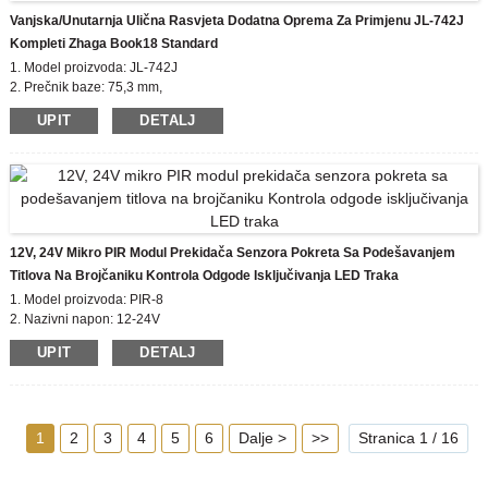
Vanjska/unutarnja Ulična Rasvjeta Dodatna Oprema Za Primjenu JL-742J
Kompleti Zhaga Book18 Standard
1. Model proizvoda: JL-742J
2. Prečnik baze: 75,3 mm,
Zhaga Visina poklopca: 35/50 mm
UPIT
DETALJ
3. Certifikat: EU zhaga, CE
4. Materijal kućišta: PBT
5. Usklađeni standard: zhaga book18
12V, 24V Mikro PIR Modul Prekidača Senzora Pokreta Sa Podešavanjem
Titlova Na Brojčaniku Kontrola Odgode Isključivanja LED Traka
1. Model proizvoda: PIR-8
2. Nazivni napon: 12-24V
3. Izlazna struja: 6 AMP
UPIT
DETALJ
4. Ugao indukcije: 60 stepeni
5. Udaljenost indukcije: 8m
1
2
3
4
5
6
Dalje >
>>
Stranica 1 / 16