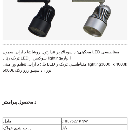
مخکینی:
د سوداګریز نندارتون روښانتیا د ازادۍ سمون LED مقناطیسي
ټریک رڼا د LED شوکیس ر lightingا لپاره
بل:
د آزادۍ تنظیم وړ مینی LED مقناطیسي ټریک ر lightingا 3000k 4000k
5000k تور ، د سپینو زرو رنګ
د محصول پیرامیټر
ماډل
CHIB7527-P-3W
W
درجه بندي ځواک
3