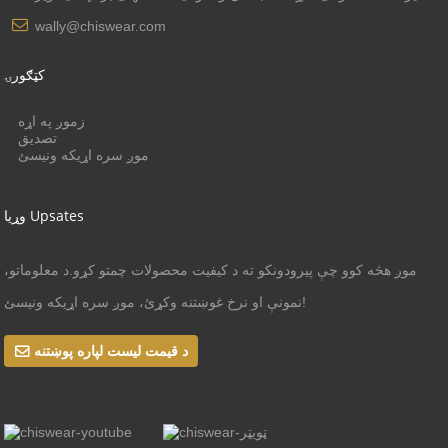
wally@chiswear.com
کټګورۍ
زموږ په اړه
تصدیق
موږ سره اړیکه ونیسئ
وړیا Upsates
موږ هڅه کوو چې پیرودونکو ته د کیفیت محصولات چمتو کړو.د معلوماتو،
نمونې او نرخ غوښتنه وکړئ، موږ سره اړیکه ونیسئ!
د قیمت لیست لپاره پوښتنه