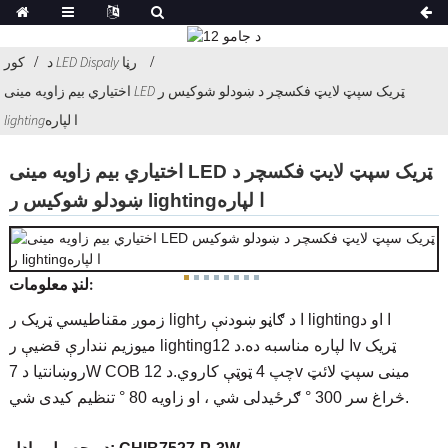
د LED Dispaly رڼا
کور
اختیاري بیم زاویه مینی LED ټریک سپټ لایټ فکسچر د ښودلو شوکیس ر
lightingا لپاره
اختیاري بیم زاویه مینی LED ټریک سپټ لایټ فکسچر د
ښودلو شوکیس ر lightingا لپاره
لنډ معلومات:
زموږ مقناطیسي ټریک ر lightا د ګاڼو ښودنې ر lightingا او د
میوزیم نندارې قضیې ر lightingا لپاره مناسبه ده.د 12v ټریک
روښانتیا د 7W COB چپ 4 ټوټې کاروي.د 12v مینی سپټ لائټ
څراغ سر 300 ° ګرځیدلی شي ، او زاویه 80 ° تنظیم کیدی شي.