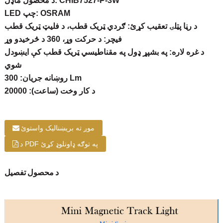
د محصول ماډل: CHIB7527-P-3W
LED چپ: OSRAM
د رڼا پټلۍ تعقیب کړئ: ګردي ټریک قطب، د فلیټ ټریک قطب
فیچر: د حرکت وړ، 360 د څرخیدو وړ
د غره لاره: په بشپړ ډول په مقناطیسي ټریک قطب کې ایښودل
شوي
روښانه جریان: 300 Lm
د کار وخت (ساعت): 20000
موږ ته بریښنالیک واستوئ
د PDF په توګه ډاونلوډ کړئ
د محصول تفصیل