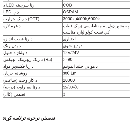
COB
د LED رڼا سرچینه
OSRAM
LED چپ
00k,6000k
3000k,4
د رنګ حرارت (CCT)
0
په بشپړ ډول په مقناطیسي ټریک قطب
د غره لاره
کې نصب کولو لپاره مناسب
اختیاري
د رڼا قطب اندازه
دودیز شوی
د بدن رنګ
12V/24V
د ولتاژ داخلول
>=90
د رنګ ریډرینګ انډیکس (Ra)
د هوايي چلند المونیم
د رڼا فکسچر مواد
0 Lm
روښانه جریان
30
20000
د کار وخت (ساعت)
د رڼا بیم زاویه (درجه)
15/30/60
3
تضمین (کال)
تفصيلي نرخونه ترلاسه کړئ