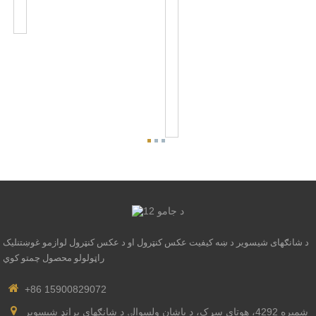
یا
ټیټ
...
ولتاژ
ډرایور
بریښنا
نښلول
او
د
LED
ټریک
...
د شانګهای شیسویر د ښه کیفیت عکس کنټرول او د عکس کنټرول لوازمو غوښتنلیک
راټولولو محصول چمتو کوي
+86 15900829072
شمیره 4292، هوتای سړک، د باشان ولسوالۍ د شانګهای برانډ شیسویر