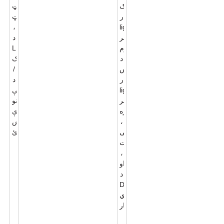
په
چت
کې
د
مینی
LED
ریسیسیډ
سپټ
لائټ
د