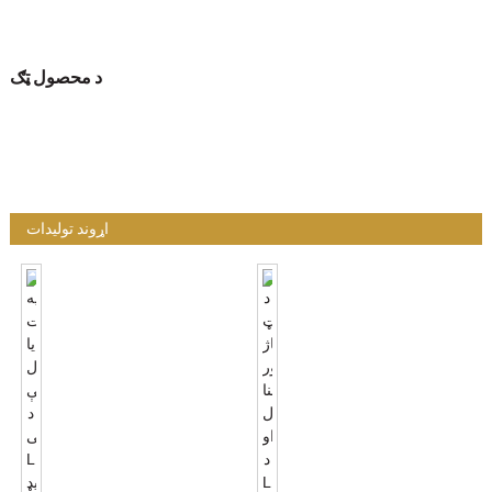
د محصول ټګ
اړوند توليدات