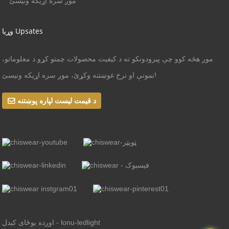
موږ سره اړیکه ونیسئ
وړیا Upsates
موږ هڅه کوو چې پیرودونکو ته د کیفیت محصولات چمتو کړو.د معلوماتو،
نمونې او نرخ غوښتنه وکړئ، موږ سره اړیکه ونیسئ!
د قیمت لیست لپاره پوښتنه
اوږده یوځای کیدل - lonu-ledlight