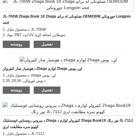
ماډل: JL-770 د ککړتیا درجه: 2
د لوړ اغیز محافظت - IK09 درجه بندي
د امپلس ولټاژ درجه: 0.8KV
JL-700W Zhaga Book 18 Zhaga نښلونکی له برانډ OEM/ODM جوړونکي Longjoin
IP66 سیل کولو کرافټ ډیزاین (اختیار)
تارونه: اختیاري
څخه
1. د محصول ماډل: JL-700W
2. مواد: PBT او د UV سټیبلائزر اضافه کړئ
3. لیډ ګیج: اختیاري دودیز کول
تفصیل
پوښتنه
4.Rated impulse ولتاژ: 0.8kv
د هوښيار ښار کنټرولر Zhaga لوازم Zhaga لړۍ پوښ
1. د محصول ماډل: zhaga لړۍ پوښ
2.د پوښ لوړوالی: 20,50, 35
3. سند: EU zhaga، CE
تفصیل
پوښتنه
4. مطابقت لرونکی معیار: zhaga book18
د بیروني روښنايي غوښتنلیک Zhaga کنټرولر لوازم د Zhaga Book18 تور رنګ JL-711J
کټونو سره مطابقت لري
1. د محصول ماډل: JL-711J