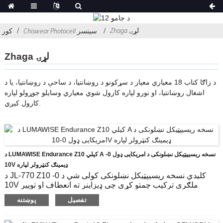
Zhaga لړۍ
Chiswear Photocell سینسر
کور
Zhaga لړۍ
د زاګا کتاب 18 معیاري معیار د سړکونو د روښانتیا، د ساحې د روښانتیا، یا د
اشغال روښانتیا، او نورو لپاره کارول شوي معیاري وسایلو جوړولو لپاره
کارول کیږي.
د LUMAWISE Endurance Z10 کیلي A نسخه ریسیپټیکل نښلونکی د امریکایی ډول 0-
10V ډیمینګ کنټرولر لپاره
د JL-770 Z10 کلیدي نسخه ریسیپټیکل نښلونکی کولی شي د 0-
10V ملګری ترکیب چمتو کړي چې ډیزاینر ته انعطاف او توپیر
راوړي.دا د پرمختللي کنټرولر ماډل کارولو لپاره مناسب دی ،
تفصیل
پوښتنه
پشمول د مطابقت وړ 0-10V ډیمینګ ، او د چاپیریال معلوماتو
راټولولو لپاره سینسنګ یا د لیمینیر او شبکې ترمینځ د IoT ارتباطي
نښلونکی د عادي ډیټا لیږدونې وسیلې په توګه.