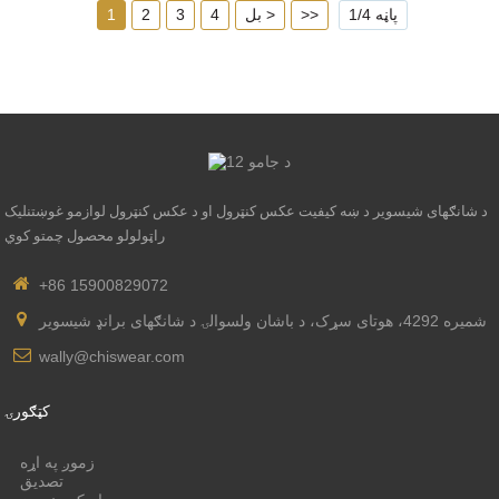
پاڼه 1/4
>>
بل >
4
3
2
1
د شانګهای شیسویر د ښه کیفیت عکس کنټرول او د عکس کنټرول لوازمو غوښتنلیک
راټولولو محصول چمتو کوي
+86 15900829072
شمیره 4292، هوتای سړک، د باشان ولسوالۍ د شانګهای برانډ شیسویر
wally@chiswear.com
کټګورۍ
زموږ په اړه
تصدیق