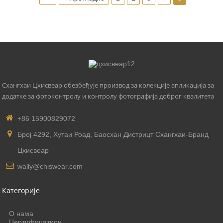
Лака пруга: округли стуб, равна стуба
Карактеристика: Покретна, ротирајућа за 360
Начин монтаже: Постаје у потпуности монтиран на
магнетни стуб
Светлосни ток: 210 Лм
Радно време (сат): 20000
Схангхаи Цхисвеар обезбеђује производ за колекције апликација за
додатке за фотоконтролу и контролу фотографија доброг квалитета
+86 15900829072
Број 4292, Хутаи Роад, Баосхан Дистрицт Схангхаи-Бранд
Цхисвеар
wally@chiswear.com
Категорије
О нама
Цертифицатион