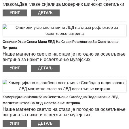
главом.Две главе сијалица модерних шинских светиљки
могу се окренути за 180°.Једна магнетна стаза може
УПИТ
ДЕТАЉ
поставити више глава лампе како би задовољила
потребе за осветљењем витрине.
Модел производа: ЦХИБ7519-Р-2В
ЛЕД чип: ОСРАМ
Лака пруга: округли стуб, равна стуба
Опциони Угао Снопа Мини ЛЕД На Стази Рефлектор За Осветљење
Карактеристика: Покретна, ротирајућа за 360
Витрина
Начин монтаже: Постаје у потпуности монтиран на
Наше магнетно светло на стази је погодно за осветљење
магнетни стуб
витрина за накит и осветљење музејских
Светлосни ток:300 Лм
витрина.Осветљење стазе од 12В користи 4 комада ЦОБ
УПИТ
ДЕТАЉ
Радно време (сат): 20000
чипа од 7В.Глава лампе 12в мини рефлектора може се
ротирати за 300°, а угао се може подесити за 80°.
Модел производа: ЦХИБ7527-П-3В
ЛЕД чип: ОСРАМ
Лака пруга: округли стуб, равна стуба
Комерцијално Изложбено Осветљење Слободно Подешавање ЛЕД
Карактеристика: Покретна, ротирајућа за 360
Магнетне Стазе За ЛЕД Осветљење Витрина
Начин монтаже: Постаје у потпуности монтиран на
Наше магнетно светло на стази је погодно за осветљење
магнетни стуб
витрина за накит и осветљење музејских
Светлосни ток:300 Лм
витрина.Осветљење стазе од 12В користи 4 комада ЦОБ
УПИТ
ДЕТАЉ
Радно време (сат): 20000
чипа од 7В.Глава лампе 12в мини рефлектора може се