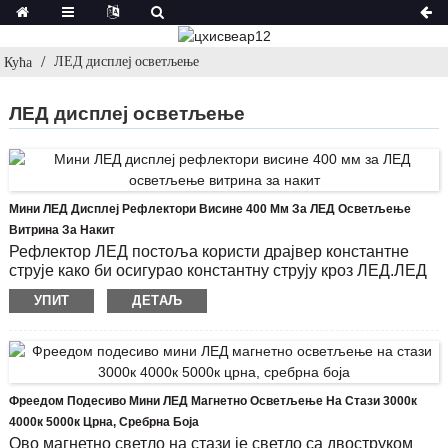
ЛЕД дисплеј осветљење
Кућа
ЛЕД дисплеј осветљење
Мини ЛЕД Дисплеј Рефлектори Висине 400 Мм За ЛЕД Осветљење
Витрина За Накит
Рефлектор ЛЕД постоља користи драјвер константне
струје како би осигурао константну струју кроз ЛЕД.ЛЕД
стојећи рефлектори се обично користе за стаклене
УПИТ
ДЕТАЉ
витрине са светлом, као што је осветљење екрана за
накит.
ЛЕД чип: Бридгелук
Температура боје (ЦЦТ): 3000к, 4000к, 6000к
Светлосни ток: 245 Лм Радно време (сат): 20000
Фреедом Подесиво Мини ЛЕД Магнетно Осветљење На Стази 3000к
Материјал светла: ваздухопловни алуминијум
4000к 5000к Црна, Сребрна Боја
Ово магнетно светло на стази је светло са двоструком