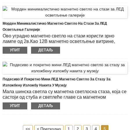
ротирати за 300°, а угао се може подесити за 80°.
Модел производа: ЦХИБ7527-П-3В
ЛЕД чип: ОСРАМ
Лака пруга: округли стуб, равна стуба
Морден Минималистичко Магнетно Светло На Стази За ЛЕД
Карактеристика: Покретна, ротирајућа за 300
Осветљење Галерије
Начин монтаже: Постаје у потпуности монтиран на
Ово уградно магнетно светло на стази користи зрно
магнетни стуб
лампе од 2в.Као 12В магнетно осветљење витрине,
Светлосни ток: 650 Лм
можете лако да контролишете светла мини дисплеја да
УПИТ
ДЕТАЉ
Радно време (сат): 20000
се фиксирају било где на стази само једним прстом.
Модел производа: ЦХИБ7517-П-2В
ЛЕД чип: ОСРАМ
Карактеристика: Покретна, ротирајућа за 360
Начин монтаже: Постаје у потпуности монтиран на
Подесиво И Покретно Мини ЛЕД Магнетно Светло За Стазу За
магнетни стуб
Изложбену Изложбу Накита У Музеју
Светлосни ток: 210 Лм
Мала шинска светла су магнетна светлосна стаза, која се
Радно време (сат): 20000
састоји од стуба и светлеће главе са магнетном
основом.Мини лед спот за главу лампе од 1 вати може се
УПИТ
ДЕТАЉ
подесити и померати према висини објекта који треба
осветлити.
Модел производа: ЦХИБ7520-П-1В
<<
< Претходно
1
2
3
4
5
ЛЕД чип: ОСРАМ