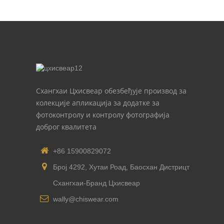
Схангхаи Цхисвеар обезбеђује производ за
колекције апликација за додатке за
фотоконтролу и контролу фотографија
доброг квалитета
+86 15900829072
Број 4292, Хутаи Роад, Баосхан Дистрицт
Схангхаи-Бранд Цхисвеар
wally@chiswear.com