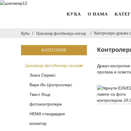
КУЋА
О НАМА
КАТЕГ
Контролери држача 
Кућа
Цхисвеар фотоћелија сензор
Контролер
КАТЕГОРИЈЕ
Цхисвеар фотоћелија сензор
Држач контролне 
пролаза и освет
Зхага Сериес
Вире Ин Цонтроллерс
Твист Лоцк
фотоконтролери
НЕМА стандардни
конектор