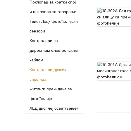
Поклопац за кратки спој
и поклопац за отварање
Твист Лоцк фотоћелијски
сензори
Контролери са
директним електронским
каблом
Контролери држача
сијалица
Фитинги прекидача за
фотоћелије
ЛЕД дисплеј осветљење