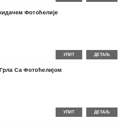
екидачем Фотоћелије
УПИТ
ДЕТАЉ
Грла Са Фотоћелијом
УПИТ
ДЕТАЉ