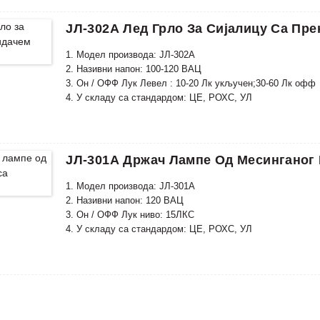
ЈЛ-302А Лед Грло За Сијалицу Са Пр
1. Модел производа: ЈЛ-302А
2. Називни напон: 100-120 ВАЦ
3. Он / ОФФ Лук Левел : 10-20 Лк укључен;30-60 Лк офф
4. У складу са стандардом: ЦЕ, РОХС, УЛ
ЈЛ-301А Држач Лампе Од Месинганог 
1. Модел производа: ЈЛ-301А
2. Називни напон: 120 ВАЦ
3. Он / ОФФ Лук ниво: 15ЛКС
4. У складу са стандардом: ЦЕ, РОХС, УЛ