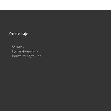
Категорије
О нама
Цертифицатион
Контактирајте нас