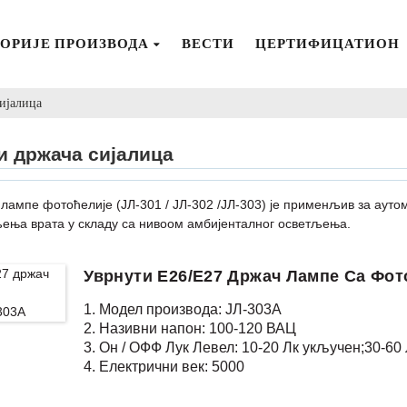
ОРИЈЕ ПРОИЗВОДА
ВЕСТИ
ЦЕРТИФИЦАТИОН
сијалица
и држача сијалица
лампе фотоћелије (ЈЛ-301 / ЈЛ-302 /ЈЛ-303) је применљив за аут
љења врата у складу са нивоом амбијенталног осветљења.
Уврнути Е26/Е27 Држач Лампе Са Фот
1. Модел производа: ЈЛ-303А
2. Називни напон: 100-120 ВАЦ
3. Он / ОФФ Лук Левел: 10-20 Лк укључен;30-6
4. Електрични век: 5000
5. У складу са стандардом: ЦЕ, РОХС, УЛ