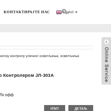
КОНТАКТИРАЈТЕ НАС
English
оматску контролу уличног осветљења, осветљења
о Контролером ЈЛ-303А
0 Лк офф
УПИТ
ДЕТАЉ