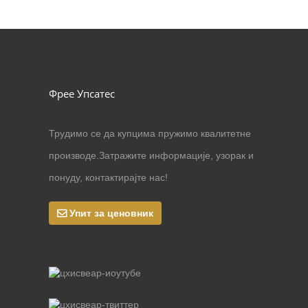
Фрее Упсатес
Трудимо се да купцима пружимо квалитетне
производе.Затражите информације, узорак и
понуду, контактирајте нас!
Упит за ценовник