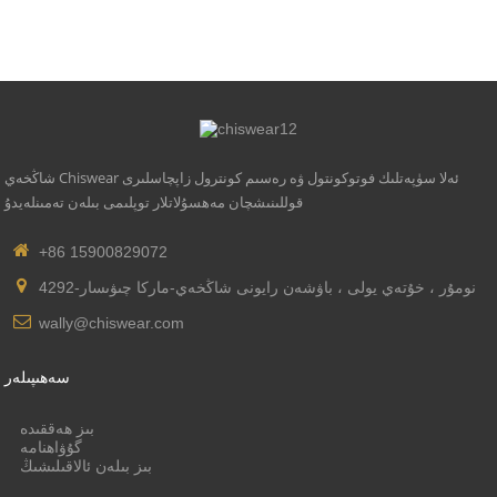
شاڭخەي Chiswear ئەلا سۈپەتلىك فوتوكونتول ۋە رەسىم كونترول زاپچاسلىرى
قوللىنىشچان مەھسۇلاتلار توپلىمى بىلەن تەمىنلەيدۇ
+86 15900829072
4292-نومۇر ، خۇتەي يولى ، باۋشەن رايونى شاڭخەي-ماركا چىۋىسار
wally@chiswear.com
سەھىپىلەر
بىز ھەققىدە
گۇۋاھنامە
بىز بىلەن ئالاقىلىشىڭ