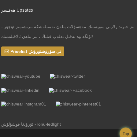
ھەقسىز Upsates
بىز خېرىدارلارنى سۈپەتلىك مەھسۇلات بىلەن تەمىنلەشكە تىرىشىمىز.ئۇچۇر ،
ئۈلگە ۋە نەقىل تەلەپ قىلىڭ ، بىز بىلەن ئالاقىلىشىڭ!
Pricelist نى سۈرۈشتۈرۈش
ئۇزۇنغا قوشۇلۇش - lonu-ledlight
Top