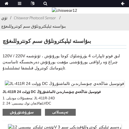
Chiswear Photocell Sensor
ئۆي
بىۋاسىتە ئېلېكترونلۇق سىم كونتروللىغۇچ
بىۋاسىتە ئېلېكترونلۇق سىم كونتروللىغۇچ
120V / 220V لىق فوتو ئاپپارات 4 يۈرۈشلۈك كوچا يورۇتۇش ، ئۆتۈشمە
چىراغ ۋە راۋاقنى يورۇتۇشنى مۇھىت يورۇتۇش دەرىجىسىگە ئاساسەن
ئاپتوماتىك كونترول قىلىشقا ئىشلىتىلىدۇ.
JL-411R 24 ۋولت DC فوتوسېل شاڭخەي چىۋىسارىدىن ئالماشتۇرۇڭ
1. مەھسۇلات مودېلى: JL-411R-24D
2. باھالانغان توك بېسىمى: 24VDC
3. On / OFF ھەشەمەتلىك دەرىجىسى: 5-15 Lx 20-80Lx
تەپسىلاتى
سۈرۈشتۈرۈش
4. IP دەرىجىسى: IP54