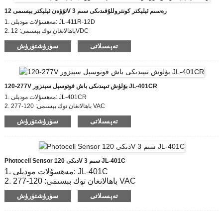
تۆۋەن ئېلېكتر بېسىمى 12V 3 رەسىم ئېلېكتر كونتروللۇقىدىكى سىم
1. مەھسۇلات مودېلى: JL-411R-12D
2. باھالانغان توك بېسىمى: 12VDC
3. On / OFF ھەشەمەتلىك دەرىجىسى: 20-80Lx غىچە 5-15 Lx
تەپسىلاتى
سۈرۈشتۈرۈش
4. IP دەرىجىسى: IP54
120-277V بۆلۈش تىپىدىكى باش فوتوسېل سېنزور JL-401CR
1. مەھسۇلات مودېلى: JL-401CR
2. باھالانغان توك بېسىمى: 120-277 VAC
3. On / OFF ھەشەمەتلىك دەرىجىسى: 10-20 Lx;25-35 Lx off
تەپسىلاتى
سۈرۈشتۈرۈش
4. IP دەرىجىسى: IP54
5. ماس كېلىدىغان ئۆلچەم: CE ، ROHS ، UL
Photocell Sensor دىكى 120V 3 سىم JL-401C
1. مەھسۇلات مودېلى: JL-401C
2. باھالانغان توك بېسىمى: 120-277 VAC
3. On / OFF ھەشەمەتلىك دەرىجىسى: 10-20 Lx;25-35 Lx off
تەپسىلاتى
سۈرۈشتۈرۈش
4. IP دەرىجىسى: IP54
5. ماس كېلىدىغان ئۆلچەم: CE ، ROHS ، UL