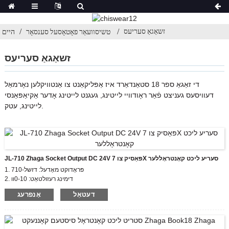
זשאַגאַ סעריעס
טשיסוועאַר פאָטאָסעל סענסאָר
היים
זשאַגאַ סעריעס
די זאַגאַ ספר 18 סטאַנדאַרד איז אַפּליקאַנט צו אַנטוויקלען נאָרמאַל
דעוויסעס געניצט פֿאַר ראָודוויי לייטינג, געגנט לייטינג אָדער אַקיאַפּאַנסי
לייטינג, עטק.
JL-710 Zhaga Socket Output DC 24V פּאַסיק צו 7X סעריע ליכט קאָנטראָללער
1. פּראָדוקט מאָדעל: דזשל-710
2. דימינג רעזולטאַט: 0-10וו
3. רייטאַד אַרייַנשרייַב וואָולטידזש קייט: 100-277VAC
דעטאַל
אָנפרעג
4. רעזולטאַט וואָולטידזש: 24VDC
5. סערטיפיקאַט: סע, אַל, זשאַגאַ בוך 18
6. גוף מאַטעריאַל: פּבט