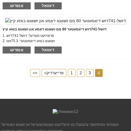
דעקן הייך: 20 מם
דעטאַל
אָנפרעג
3. סערטיפיקאַט: אי.יו. זשאַגאַ, סע
4. געהאָרכיק סטאַנדאַרד: זשאַגאַ בוק18
דזשל-741דזש דיאַמעטער 80 מם זשאַגאַ דאָמע און זשאַגאַ באַזע קיץ
1. פּראָדוקט מאָדעל: דזשל-741דזש
2. זשאַגאַ באַזע דיאַמעטער: 75.3מם
דעקן הייך: 35 מם, 50 מם
דעטאַל
אָנפרעג
3. סערטיפיקאַט: אי.יו. זשאַגאַ, סע
4. געהאָרכיק סטאַנדאַרד: זשאַגאַ בוק18
4
3
2
1
<פרייַערדיק
<<
שאַנגהאַי טשיסוועאַר צושטעלן גוט קוואַליטעט פאָטאָקאָנטראָל און פאָטאָ קאָנטראָל
אַקסעסעריז אַפּלאַקיישאַן זאַמלונג פּראָדוקטן