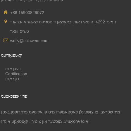
+86 15900829072
נומער 4292, הוטאַי ראָוד, באַאָשאַן דיסטריקט שאַנגהאַי-בראַנד
טשיסוועאַר
wally@chiswear.com
קאַטעגאָריעס
וועגן אונז
Certification
רוף אונז
פֿרייַ אַפּפּסאַטעס
מיר שטרעבן צו צושטעלן קאַסטאַמערז מיט קוואַליטעט פּראָדוקטן.בעטן
אינפֿאָרמאַציע, מוסטער און ציטירן, קאָנטאַקט אונדז!