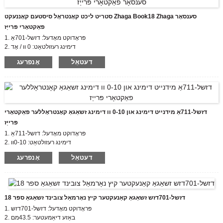
סטריט ליכט קאָנטראָל סיסטעם קאָננעקט Zhaga Book18 Zhaga סענסאָר
פאַקטאָרי פּרייַז
1. פּראָדוקט מאָדעל: דזשל-701אַ
2. דימינג רעזולטאַט: 0 וו / אָד
3. סערטיפיקאַט: סע, קב
דעטאַל
אָנפרעג
4. געהאָרכיק סטאַנדאַרד: זשאַגאַ בוק18
5. סענסאָר טיפּ: אָפּטיש סענסער
6. זשאַגאַ רעסעפּטאַקלע און אַ באַזע מיט קופּאָל קיץ בנימצא צו דערגרייכן IP66
דזשל-711אַ מידנייט דימינג און 0-10 וו דימינג זשאַגאַ קאָנטראָללער פאַקטאָרי
פּרייַז
1. פּראָדוקט מאָדעל: דזשל-711אַ
2. דימינג רעזולטאַט: 0-10וו
3. סערטיפיקאַט: סע, קב
דעטאַל
אָנפרעג
4. געהאָרכיק סטאַנדאַרד: זשאַגאַ בוק18
5. סענסאָר טיפּ: אָפּטיש סענסער
דזשל-701דזש זשאַגאַ קאַנעקטער קיץ נאָרמאַל צובינד זשאַגאַ ספר 18
1. פּראָדוקט מאָדעל: דזשל-701דזש
2. באַזע דיאַמעטער: 43.5מם