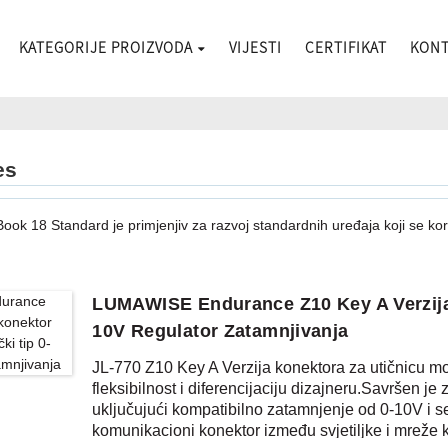
KATEGORIJE PROIZVODA
VIJESTI
CERTIFIKAT
KONT
es
ok 18 Standard je primjenjiv za razvoj standardnih uređaja koji se korist
LUMAWISE Endurance Z10 Key A Verzija
10V Regulator Zatamnjivanja
JL-770 Z10 Key A Verzija konektora za utičnicu m
fleksibilnost i diferencijaciju dizajneru.Savršen j
uključujući kompatibilno zatamnjenje od 0-10V i sen
komunikacioni konektor između svjetiljke i mreže 