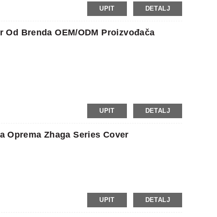
UPIT
DETALJ
d udara – ocjena IK09
or Od Brenda OEM/ODM Proizvođača
no
UPIT
DETALJ
tna Oprema Zhaga Series Cover
UPIT
DETALJ