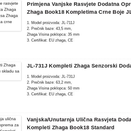
Primjena Vanjske Rasvjete Dodatna Op
Zhaga Book18 Kompletima Crne Boje J
1. Model proizvoda: JL-711J
2. Prečnik baze: 43,5 mm,
Zhaga Visina poklopca: 35 mm
3. Certifikat: EU zhaga, CE
4. Materijal kućišta: PBT
5. Usklađeni standard: zhaga book18
JL-731J Kompleti Zhaga Senzorski Dod
1. Model proizvoda: JL-731J
2. Prečnik baze: 63,2 mm,
Zhaga Visina poklopca: 50 mm
3. Certifikat: EU zhaga, CE
4. Materijal kućišta: PBT
5. Usklađeni standard: zhaga book18
Vanjska/unutarnja Ulična Rasvjeta Dod
Kompleti Zhaga Book18 Standard