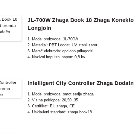
Model: JL-770 Stupanj zagađenja: 2
Nazivni impulsni napon: 0.8KV
Visoka zaštita o
IP66 zaptivanje Craft dizajn (opcija)
JL-700W Zhaga Book 18 Zhaga Konekt
Žice: Opcio
Longjoin
1. Model proizvoda: JL-700W
2. Materijal: PBT i dodati UV stabilizator
3. Merač elektroda: opciono prilagoditi
4. Nazivni impulsni napon: 0,8 kv
Intelligent City Controller Zhaga Doda
1. Model proizvoda: omot serije zhaga
2. Visina poklopca: 20,50, 35
3. Certifikat: EU zhaga, CE
4. Usklađeni standard: zhaga book18