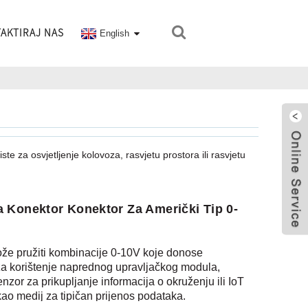
AKTIRAJ NAS
English
e za osvjetljenje kolovoza, rasvjetu prostora ili rasvjetu
 Konektor Konektor Za Američki Tip 0-
ože pružiti kombinacije 0-10V koje donose
e za korištenje naprednog upravljačkog modula,
zor za prikupljanje informacija o okruženju ili IoT
kao medij za tipičan prijenos podataka.