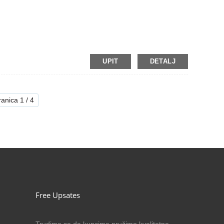
UPIT
DETALJ
ranica 1 / 4
Free Upsates
Trudimo se da kupcima pružimo kvalitetne