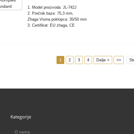
1. Model proizvoda: JL-742J
2. Prečnik baze: 75,3 mm,
Zhaga Visina poklopca: 35/50 mm
3. Certifikat: EU zhaga, CE
4. Materijal kućišta: PBT
5. Usklađeni standard: zhaga book18
1
2
3
4
Dalje >
>>
St
Kategorije
O nama