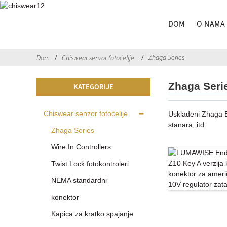
DOM
O NAMA
Zhaga Series
Dom
Chiswear senzor fotoćelije
Zhaga Seri
KATEGORIJE
Chiswear senzor fotoćelije
Usklađeni Zhaga Bo
stanara, itd.
Zhaga Series
Wire In Controllers
Twist Lock fotokontroleri
NEMA standardni
konektor
Kapica za kratko spajanje