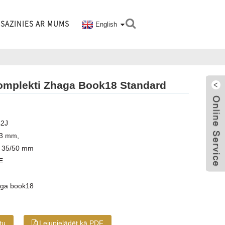
SAZINIES AR MUMS
English
komplekti Zhaga Book18 Standard
42J
,3 mm,
: 35/50 mm
E
haga book18
tu
Lejupielādēt kā PDF