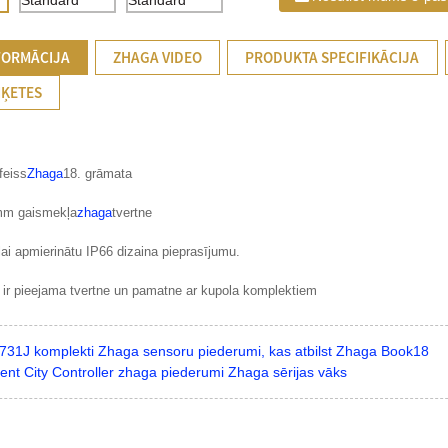
FORMĀCIJA
ZHAGA VIDEO
PRODUKTA SPECIFIKĀCIJA
IĶETES
feiss
Zhaga
18. grāmata
0mm gaismekļa
zhaga
tvertne
lai apmierinātu IP66 dizaina pieprasījumu.
ir pieejama tvertne un pamatne ar kupola komplektiem
731J komplekti Zhaga sensoru piederumi, kas atbilst Zhaga Book18
igent City Controller zhaga piederumi Zhaga sērijas vāks