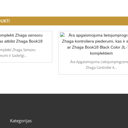
DUKTI
omplekti Zhaga Sensoru
rumi Ir Saderīgi...
Āra Apgaismojuma Lietojumprogra
Zhaga Controller A...
Kategorijas