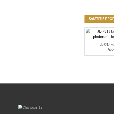
SAISTĪTIE PRO
JL-731J K
Piede
Zhaga Book18 Zhaga Receptacle JL-700K4,
JL-700K...