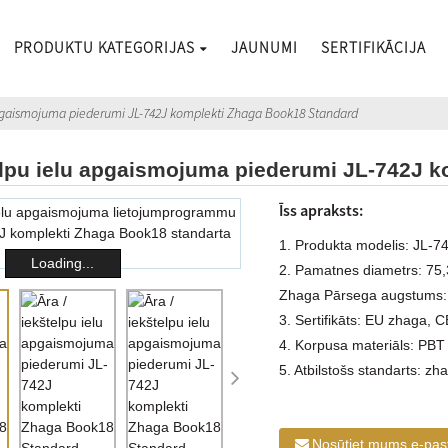
PRODUKTU KATEGORIJAS
JAUNUMI
SERTIFIKĀCIJA
 apgaismojuma piederumi JL-742J komplekti Zhaga Book18 Standard
telpu ielu apgaismojuma piederumi JL-742J 
Īss apraksts:
1. Produkta modelis: JL-7
Loading...
2. Pamatnes diametrs: 75
Zhaga Pārsega augstums
3. Sertifikāts: EU zhaga, C
4. Korpusa materiāls: PBT
5. Atbilstošs standarts: z
Nosūtiet mums e-pas