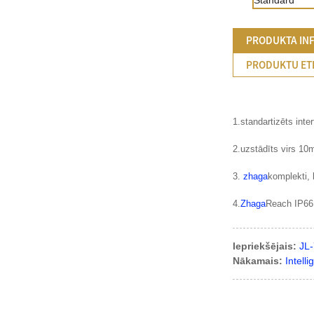
PRODUKTA IN
PRODUKTU ET
1.standartizēts inter
2.uzstādīts virs 1
3.
zhaga
komplekti, 
4.
Zhaga
Reach IP66 
Iepriekšējais:
JL-
Nākamais:
Intell