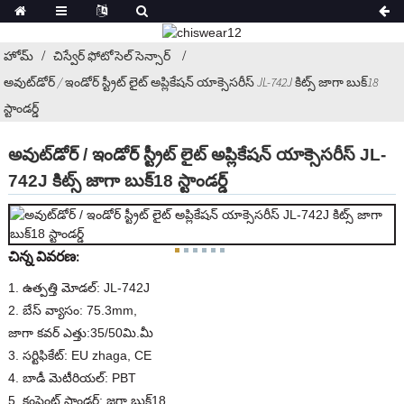
హోమ్
చిస్వేర్ ఫోటోసెల్ సెన్సార్
అవుట్‌డోర్ / ఇండోర్ స్ట్రీట్ లైట్ అప్లికేషన్ యాక్సెసరీస్ JL-742J కిట్స్ జాగా బుక్18
స్టాండర్డ్
అవుట్‌డోర్ / ఇండోర్ స్ట్రీట్ లైట్ అప్లికేషన్ యాక్సెసరీస్ JL-
742J కిట్స్ జాగా బుక్18 స్టాండర్డ్
చిన్న వివరణ:
1. ఉత్పత్తి మోడల్: JL-742J
2. బేస్ వ్యాసం: 75.3mm,
జాగా కవర్ ఎత్తు:35/50మి.మీ
3. సర్టిఫికేట్: EU zhaga, CE
4. బాడీ మెటీరియల్: PBT
5. కంప్లైంట్ స్టాండర్డ్: జగా బుక్18