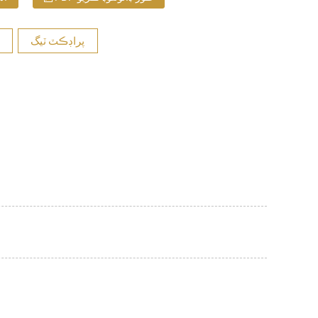
پراڊڪٽ ٽيگ