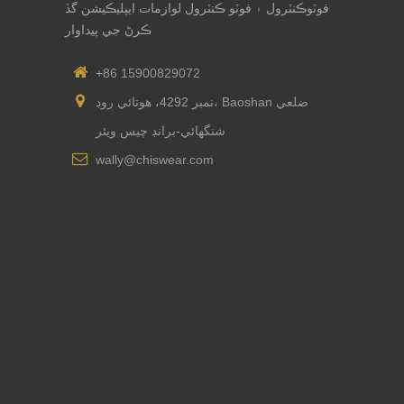
فوٽوڪنٽرول ۽ فوٽو ڪنٽرول لوازمات ايپليڪيشن گڏ
ڪرڻ جي پيداوار
+86 15900829072
نمبر 4292، هوتائي روڊ، Baoshan ضلعي
شنگھائي-برانڊ چيس ويئر
wally@chiswear.com