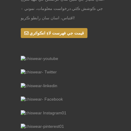
جي ڪوشش ڪئي.درخواست معلومات، نموني ۽
اقتباس، اسان سان رابطو ڪريو!
قيمت جي فهرست لاءِ انڪوائري