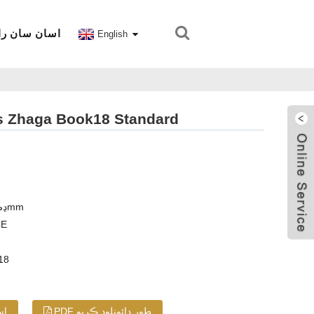
اسان سان را
English
آئوٽ ڊور / انڊور اسٽريٽ لائيٽ ايپليڪيشن لوازمات tandard
Zhaga ڍڪ جي اوچائي: 35/50mm
3. 
5. ت
PDF طور ڊائونلوڊ ڪريو
اس