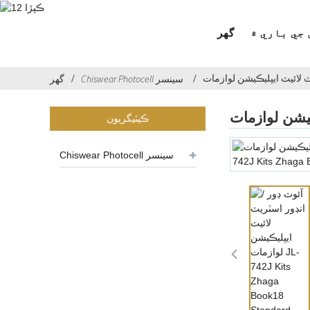
جي باري ۾
گهر
Chiswear Photocell سينسر
گهر
ڪيٽيگريون
Chiswear Photocell سينسر