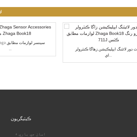
ل
its Zhaga
...
ٽ ڊور لائٽنگ ايپليڪيشن زھاگا ڪنٽرولر
اي...
ڪيٽيگريون
اسان جي باري ۾