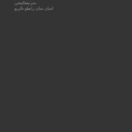
سرٽيفڪيشن
اسان سان رابطو ڪريو