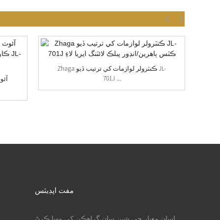
P
Zhaga ڪنٽرولر لوازمات کي ترتيب ڏيو JL-
701J ...
آئو
مفت اپڊيٽس
اسان معيار جي شين سان گراهڪن کي مهيا ڪرڻ