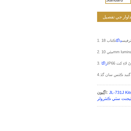
داوار جي تفصيل
نٽرفيس
ڍاگا
ڪتاب 18
زاگا
3.
4.
اڳيون: