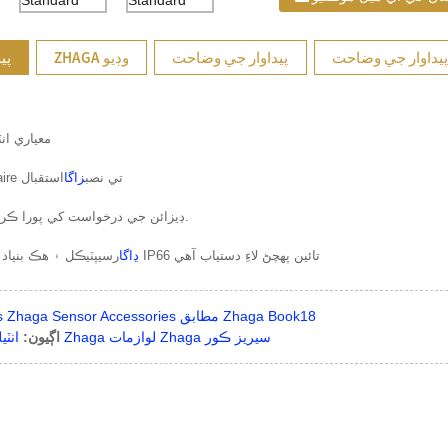
پيداوار جي وضاحت
پيداوار جي وضاحت
ZHAGA وڊيو
پي
1. معياري ا
2. مٿي 10mm luminaire تي نصب
زاگا
استقبال
IP66 ڊيزائن جي درخواست کي پورا ڪرڻ لاءِ کٽ.
رسيپٽيڪل ۽ هڪ بنياد گنبد ڪٽس سان گڏ IP66 تائين پهچڻ لاءِ دستياب آهي
ڍاگا
JL-731J Kits Zhaga Sensor Accessories مطابق Zhaga Book18
انٽيليجنٽ سٽي ڪنٽرولر Zhaga لوازمات Zhaga سيريز ڪور
اڳيون: