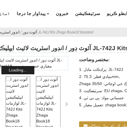
بطو ڪريو
سرٽيفڪيشن
خبرون
پيداوار جا درجا
اسان 
آئوٽ ڊور / انڊور اسٽريٽ لائيٽ ايپليڪيشن لوازمات JL-742J Kits Zhaga Book18 Standard
JL-742J Kits Zhaga Book18 S
مختصر وضاحت:
1. پراڊڪٽ ماڊل: JL-742J
Loading...
2. بنيادي قطر: 75.3mm،
سرٽيفڪيٽ: EU zhaga، CE
4. جسماني مواد: پي بي ٽي
عميل معيار: zhaga book18
ان کي اي ميل موڪليو