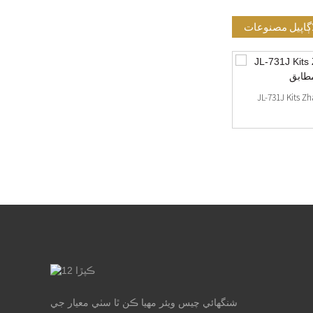
اڳاپيل مصنوعات
JL-731J K سينسر لوازمات مطابق
Zhaga Book18 Zhaga Receptacle JL-700K4،
JL-700K...
شنگھائي چيس ويئر مهيا ڪن ٿا سٺي معيار جي