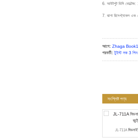
6. আউটপুট ডিসি ভোল্টেজ
7. ঝাগা রিসেপ্ট্যাকল এ
আগে:
Zhaga Book18 4 
পরবর্তী:
টুইস্ট লক 3 পি
সংশ্লিষ্ট পণ্য
OEM / ODM কাস্টম বিভিন্ন ব্যাস Zhaga বেস ...
JL-711A মিডনাইট