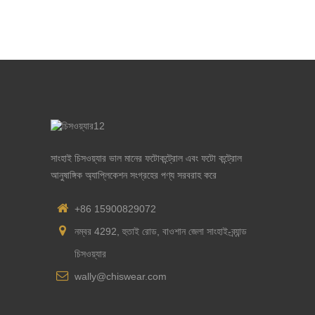
সাংহাই চিসওয়্যার ভাল মানের ফটোকন্ট্রোল এবং ফটো কন্ট্রোল
আনুষাঙ্গিক অ্যাপ্লিকেশন সংগ্রহের পণ্য সরবরাহ করে
+86 15900829072
নম্বর 4292, হুতাই রোড, বাওশান জেলা সাংহাই-ব্র্যান্ড
চিসওয়্যার
wally@chiswear.com