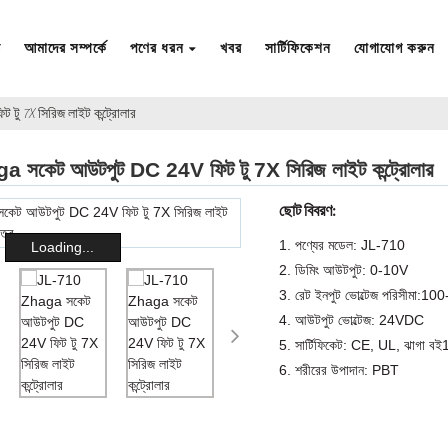
ি
আমাদের সম্পর্কে
পণের ধরন
খবর
সার্টিফিকেশন
যোগাযোগ করুন
টু 7X সিরিজ লাইট কন্ট্রোলার
সকেট আউটপুট DC 24V ফিট টু 7X সিরিজ লাইট কন্ট্রোলার
ছোট বিবরণ:
1. পণ্যের মডেল: JL-710
Loading...
2. ডিমিং আউটপুট: 0-10V
3. রেট ইনপুট ভোল্টেজ পরিসীমা:
4. আউটপুট ভোল্টেজ: 24VDC
5. সার্টিফিকেট: CE, UL, ঝাগা বই
6. শরীরের উপাদান: PBT