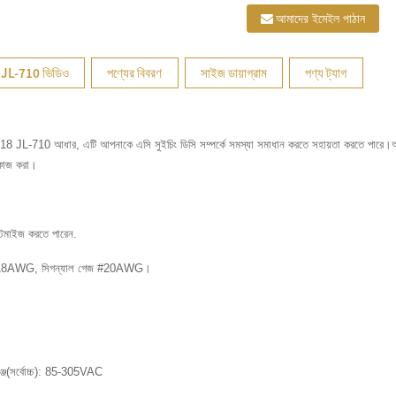
আমাদের ইমেইল পাঠান
JL-710 ভিডিও
পণ্যের বিবরণ
সাইজ ডায়াগ্রাম
পণ্য ট্যাগ
ই 18 JL-710 আধার, এটি আপনাকে এসি সুইচিং ডিসি সম্পর্কে সমস্যা সমাধান করতে সহায়তা করতে পারে।অন্য
 কাজ করা।
স্টমাইজ করতে পারেন.
র #18AWG, সিগন্যাল গেজ #20AWG।
েঞ্জ(সর্বোচ্চ): 85-305VAC