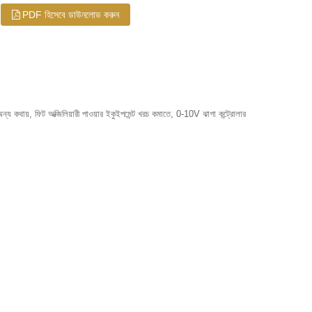
PDF হিসেবে ডাউনলোড করুন
 কথায়, ফিট অক্জিলিয়ারী পাওয়ার ইকুইপমেন্ট খরচ কমাতে, 0-10V ঝাগা কন্ট্রোলার