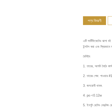
পণ্য বিবরণী
এটি সার্টিফিকেটেড ঝাগা ব
ইন্সটল করা এবং স্থিরভাবে
বৈশিষ্ট্য
1. তারের, আপনি দৈর্ঘ্য কা
2. তারের গেজ: পাওয়া
3. জলরোধী ধাবক.
4. po <0.12w
5. ইনপুট রেটেড ভোল্টেজ র