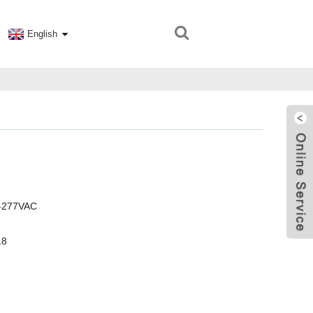
English
100-277VAC
18