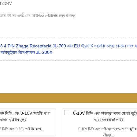
: 12-24V
বং ডোম কিট সহ একটি বেস আইপি66 পৌঁছানোর জন্য উপলব্ধ
PIN Zhaga Receptacle JL-700 এবং EU স্ট্যান্ডার্ড ওয়্যারিং তারের কোডের সাথে সঙ্গত
ন ফটোকন্ট্রোল রিসেপ্ট্যাকল JL-200X
 ডিমিং এবং 0-10V ডাইমিং ঝাগা...
0-10V ডিমিং এবং মাইক্রোওয়েভ মোশন কন্ট্র
Zhag...