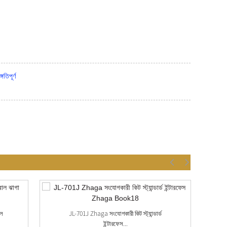
িপূর্ণ
োল
JL-701J Zhaga সংযোগকারী কিট স্ট্যান্ডার্ড
ইন্টারফেস...