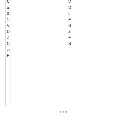
0-
10V-
Dimmung
JL-
Und
711A
Mikrowellen-
Mitternachtsdimmung
Bewegungssteuerung
Und
Zhag...
0-
10V-
Dimmung
Zhaga...