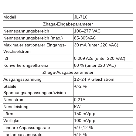
Modell
JL-710
Zhaga-Eingabeparameter
Nennspannungsbereich
100–277 VAC
Nennspannungsbereich (max.)
85-305VAC
Maximaler stationärer Eingangs-
30 mA (unter 220 VAC)
Wechselstrom
I2t
0,009 A2s (unter 220 VAC)
Konvertierungseffizienz
80 % (unter 220 VAC)
Zhaga-Ausgabeparameter
Ausgangsspannung
12–24 V Gleichstrom
Stabile
+/-2 %
Spannungsanpassungspräzision
Nennstrom
0,21A
Nennleistung
5W
Lärm
150 mVp-p
Welligkeit
100 mVp-p
Lineare Anpassungsrate
+/-0,12 %
Lastanpassungsrate
+/-5 %