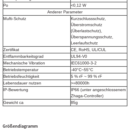
Po
<0,12 W
Anderer Parameter
Mufti-Schutz
Kurzschlussschutz,
Überstromschutz
(Überlastschutz),
Überspannungsschutz,
Leerlaufschutz
Zertifikat
CE, RoHS, UL/CUL
Entflammbarkeitsgrad
UL94-V0
Mechanische Vibration
IEC61000-3-2
Betriebstemperatur
-40°C~55°C
Betriebsfeuchtigkeit
5 % rF ~ 99 % rF
Lebensdauer nutzen
>=80000h
IP-Bewertung
IP66 (unter angeschlossenem
Zhaga-Controller)
Gewicht ca
85g
Größendiagramm