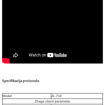
Specifikacija proizvoda
Model
JL-710
Zhaga ulazni parametar