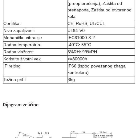
(preopterećenja), Zaštita od
prenapona, Zaštita od otvorenog
kola
Certifikat
CE, RoHS, UL/CUL
Nivo zapaljivosti
UL94-V0
Mehaničke vibracije
IEC61000-3-2
Radna temperatura
-40°C~55°C
Radna vlažnost
5%RH~99%RH
Koristite životni vek
>=80000h
IP rejting
IP66 (ispod povezanog zhaga
kontrolera)
Težina pribl
85g
Dijagram veličine