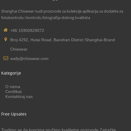
Shanghai Chiswear nudi proizvode za kolekcije aplikacija za dodatke za
fotokontrolu i kontrolu fotografija dobrog kvaliteta
+86 15900829072
Broj 4292, Hutai Road, Baoshan District Shanghai-Brand
Chiswear
wally@chiswear.com
Kategorije
O nama
Certifikat
Kontaktiraj nas
Free Upsates
Trudimo se da kupcima pružimo kvalitetne proizvode.Zatražite