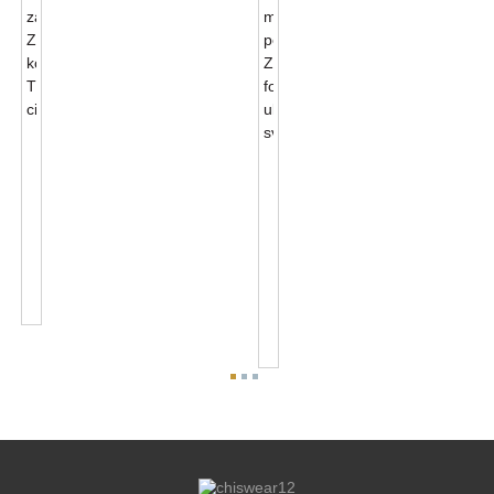
JL-
711A
0-
Midnight
10V
Dimming
Zatamnjivanje
I
I
0-
Kontrola
10V
Pokreta
Diming
U
Zhaga...
Mikrovalnoj
Pećnici
Zhag...