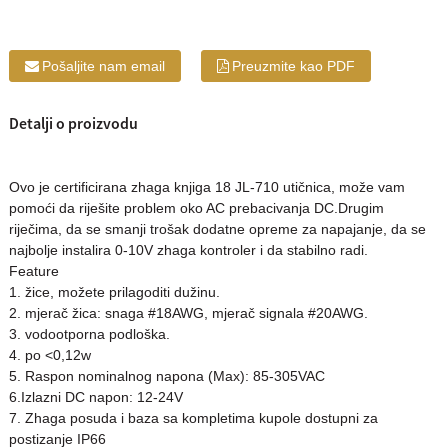
Pošaljite nam email
Preuzmite kao PDF
Detalji o proizvodu
Ovo je certificirana zhaga knjiga 18 JL-710 utičnica, može vam
pomoći da riješite problem oko AC prebacivanja DC.Drugim
riječima, da se smanji trošak dodatne opreme za napajanje, da se
najbolje instalira 0-10V zhaga kontroler i da stabilno radi.
Feature
1. žice, možete prilagoditi dužinu.
2. mjerač žica: snaga #18AWG, mjerač signala #20AWG.
3. vodootporna podloška.
4. po <0,12w
5. Raspon nominalnog napona (Max): 85-305VAC
6.Izlazni DC napon: 12-24V
7. Zhaga posuda i baza sa kompletima kupole dostupni za
postizanje IP66