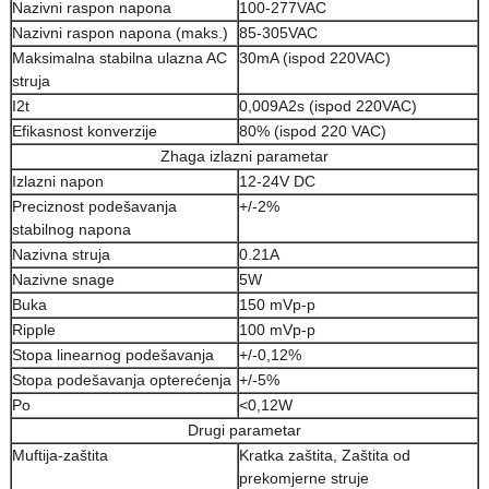
Nazivni raspon napona
100-277VAC
Nazivni raspon napona (maks.)
85-305VAC
Maksimalna stabilna ulazna AC
30mA (ispod 220VAC)
struja
I2t
0,009A2s (ispod 220VAC)
Efikasnost konverzije
80% (ispod 220 VAC)
Zhaga izlazni parametar
Izlazni napon
12-24V DC
Preciznost podešavanja
+/-2%
stabilnog napona
Nazivna struja
0.21A
Nazivne snage
5W
Buka
150 mVp-p
Ripple
100 mVp-p
Stopa linearnog podešavanja
+/-0,12%
Stopa podešavanja opterećenja
+/-5%
Po
<0,12W
Drugi parametar
Muftija-zaštita
Kratka zaštita, Zaštita od
prekomjerne struje