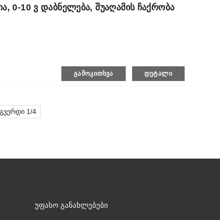
, 0-10 Ვ Დაბნელება, Შუაღამის Ჩაქრობა
ᲒᲐᲛᲝᲙᲘᲗᲮᲕᲐ
ᲓᲔᲢᲐᲚᲘ
გვერდი 1/4
Უფასო Განახლებები