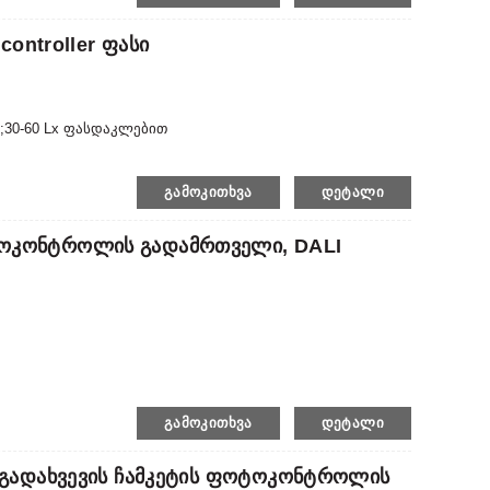
controller Ფასი
;30-60 Lx ფასდაკლებით
ᲒᲐᲛᲝᲙᲘᲗᲮᲕᲐ
ᲓᲔᲢᲐᲚᲘ
ტოკონტროლის Გადამრთველი, DALI
ᲒᲐᲛᲝᲙᲘᲗᲮᲕᲐ
ᲓᲔᲢᲐᲚᲘ
ი Გადახვევის Ჩამკეტის Ფოტოკონტროლის