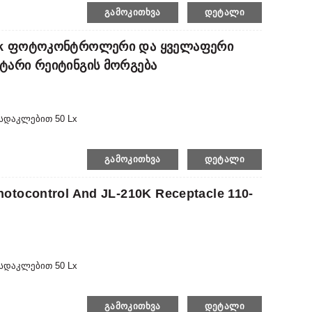
ᲒᲐᲛᲝᲙᲘᲗᲮᲕᲐ
ᲓᲔᲢᲐᲚᲘ
Lock Ფოტოკონტროლერი Და Ყველაფერი
მტარი Რეიტინგის Მორგება
ასდაკლებით 50 Lx
ᲒᲐᲛᲝᲙᲘᲗᲮᲕᲐ
ᲓᲔᲢᲐᲚᲘ
otocontrol And JL-210K Receptacle 110-
ასდაკლებით 50 Lx
ᲒᲐᲛᲝᲙᲘᲗᲮᲕᲐ
ᲓᲔᲢᲐᲚᲘ