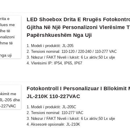
LED Shoebox Drita E Rrugës Fotokontro
Gjitha Në Një Personalizoni Vlerësime 
Papërshkueshëm Nga Uji
1. Modeli i produktit: JL-205
2. Tensioni nominal: 110-120 / 220-240 / 110-277 VAC
3. Ndezur / FAKT Niveli i luksit: 6 Lx aktiv;50 Lx ulje
4. Vlerësimi IP: IP54, IP65, IP67
5. Standardi në përputhje: CE, ROHS, UL
Fotokontroll I Personalizuar I Bllokimi
JL-210K 110-227VAC
1. Modeli i produktit: JL-205C
2. Tensioni nominal: 110-277 VAC
3. Ndezur / FAKT Niveli i luksit: 6 Lx aktiv;50 Lx ulje
4. Aksesorë opsionalë: JL-210K