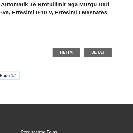
it Automatik Të Rrotullimit Nga Muzgu Deri
Ve, Errësimi 0-10 V, Errësimi I Mesnatës
HETIM
DETAJ
Faqe 1/4
Përditësime Falas