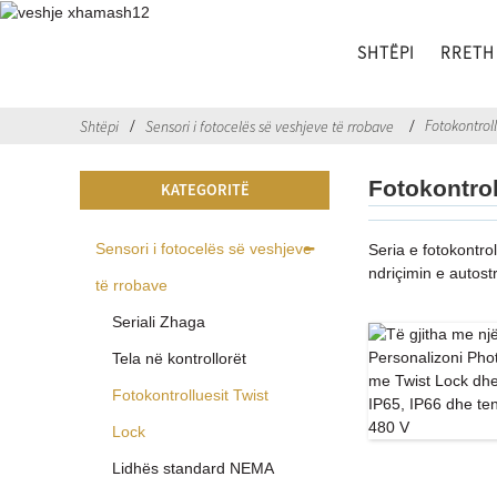
SHTËPI
RRETH
Fotokontroll
Shtëpi
Sensori i fotocelës së veshjeve të rrobave
Fotokontrol
KATEGORITË
Sensori i fotocelës së veshjeve
Seria e fotokontro
ndriçimin e autost
të rrobave
Seriali Zhaga
Tela në kontrollorët
Fotokontrolluesit Twist
Lock
Lidhës standard NEMA