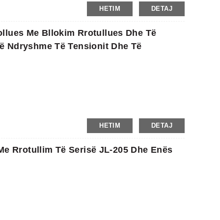
HETIM
DETAJ
llues Me Bllokim Rrotullues Dhe Të
Të Ndryshme Të Tensionit Dhe Të
HETIM
DETAJ
t Me Rrotullim Të Serisë JL-205 Dhe Enës