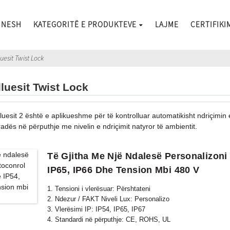
 NESH
KATEGORITË E PRODUKTEVE
LAJME
CERTIFIKI
uesit Twist Lock
luesit Twist Lock
lluesit 2 është e aplikueshme për të kontrolluar automatikisht ndriçimin 
radës në përputhje me nivelin e ndriçimit natyror të ambientit.
Të Gjitha Me Një Ndalesë Personalizoni
IP65, IP66 Dhe Tension Mbi 480 V
1. Tensioni i vlerësuar: Përshtateni
2. Ndezur / FAKT Niveli Lux: Personalizo
3. Vlerësimi IP: IP54, IP65, IP67
4. Standardi në përputhje: CE, ROHS, UL
5. Ngjyra e mbylljes: e zezë, gri, blu etj.