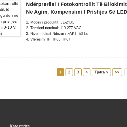
Ndërprerësi I Fotokontrollit Të Bllokim
Në Agim, Kompensimi I Prishjes Së LED-
1. Modeli i produktit: JL-243C
2. Tensioni nominal: 110-277 VAC
3. Niveli i luksit Ndezur / FAKT: 50 Lx
4. Vlerësimi IP: IP65, IP67
5. Standardi në përputhje: CE, ROHS, UL
1
2
3
4
Tjetra >
>>
Kategoritë