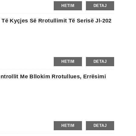
HETIM
DETAJ
Të Kyçjes Së Rrotullimit Të Serisë Jl-202
HETIM
DETAJ
trollit Me Bllokim Rrotullues, Errësimi
HETIM
DETAJ