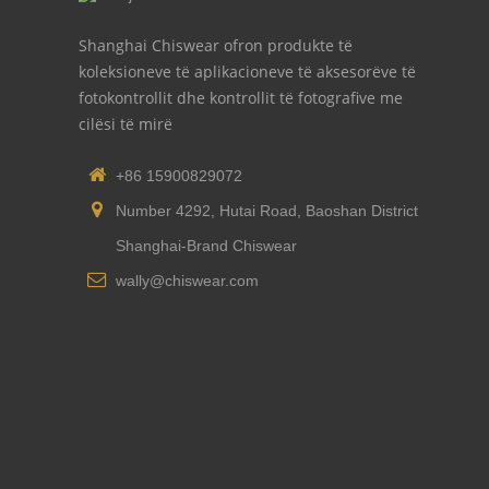
Shanghai Chiswear ofron produkte të
koleksioneve të aplikacioneve të aksesorëve të
fotokontrollit dhe kontrollit të fotografive me
cilësi të mirë
+86 15900829072
Number 4292, Hutai Road, Baoshan District
Shanghai-Brand Chiswear
wally@chiswear.com