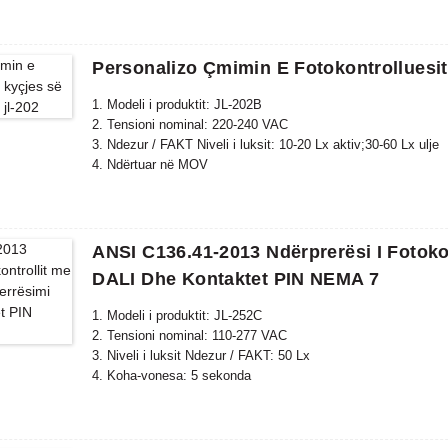
5. Printim me porosi opsionale
6. Vlerësimi IP: IP54, IP65, IP67
7. Standardi në përputhje: CE, ROHS, UL
Personalizo Çmimin E Fotokontrolluesit 
1. Modeli i produktit: JL-202B
2. Tensioni nominal: 220-240 VAC
3. Ndezur / FAKT Niveli i luksit: 10-20 Lx aktiv;30-60 Lx ulje
4. Ndërtuar në MOV
5. Vlerësimi IP: IP54, IP65
ANSI C136.41-2013 Ndërprerësi I Fotokon
DALI Dhe Kontaktet PIN NEMA 7
1. Modeli i produktit: JL-252C
2. Tensioni nominal: 110-277 VAC
3. Niveli i luksit Ndezur / FAKT: 50 Lx
4. Koha-vonesa: 5 sekonda
5. Vlerësimi IP: IP65, IP67
6. Standardi në përputhje: CE, ROHS, UL