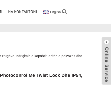
MI
NA KONTAKTONI
English
e rrugëve, ndriçimin e kopshtit, dritën e peizazhit dhe
 Photoconrol Me Twist Lock Dhe IP54,