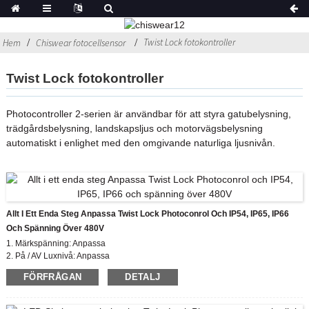
Twist Lock fotokontroller
Hem
Chiswear fotocellsensor
Twist Lock fotokontroller
Photocontroller 2-serien är användbar för att styra gatubelysning,
trädgårdsbelysning, landskapsljus och motorvägsbelysning
automatiskt i enlighet med den omgivande naturliga ljusnivån.
Allt I Ett Enda Steg Anpassa Twist Lock Photoconrol Och IP54, IP65, IP66
Och Spänning Över 480V
1. Märkspänning: Anpassa
2. På / AV Luxnivå: Anpassa
3. IP-klassificering: IP54, IP65, IP67
FÖRFRÅGAN
DETALJ
4. Överensstämmande standard: CE, ROHS, UL
5. Kapslingsfärg: svart, grå, blå etc.