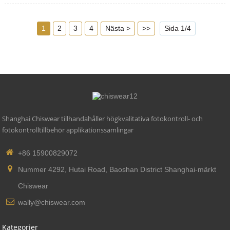
5. Överensstämmande standard: CE, ROHS, UL
1
2
3
4
Nästa >
>>
Sida 1/4
Shanghai Chiswear tillhandahåller högkvalitativa fotokontroll- och
fotokontrolltillbehör applikationssamlingar
+86 15900829072
Nummer 4292, Hutai Road, Baoshan District Shanghai-märkt
Chiswear
wally@chiswear.com
Kategorier