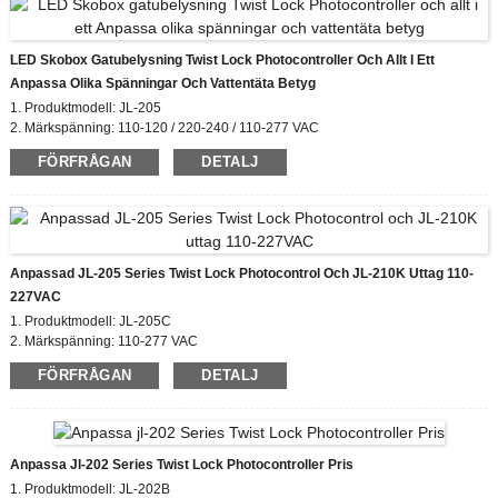
LED Skobox Gatubelysning Twist Lock Photocontroller Och Allt I Ett
Anpassa Olika Spänningar Och Vattentäta Betyg
1. Produktmodell: JL-205
2. Märkspänning: 110-120 / 220-240 / 110-277 VAC
3. På / AV Luxnivå: 6 Lx på;50 Lx av
FÖRFRÅGAN
DETALJ
4. IP-klassning: IP54, IP65, IP67
5. Överensstämmande standard: CE, ROHS, UL
Anpassad JL-205 Series Twist Lock Photocontrol Och JL-210K Uttag 110-
227VAC
1. Produktmodell: JL-205C
2. Märkspänning: 110-277 VAC
3. På / AV Luxnivå: 6 Lx på;50 Lx av
FÖRFRÅGAN
DETALJ
4. Valfria tillbehör: JL-210K
5. Valfri anpassad utskrift
6. IP-klassificering: IP54, IP65, IP67
7. Överensstämmelse standard: CE, ROHS, UL
Anpassa Jl-202 Series Twist Lock Photocontroller Pris
1. Produktmodell: JL-202B