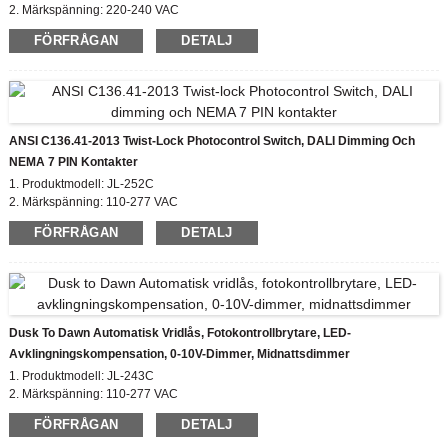
2. Märkspänning: 220-240 VAC
3. På / AV Luxnivå: 10-20 Lx på;30-60 Lx av
FÖRFRÅGAN
DETALJ
4. Inbyggd MOV
5. IP-klassning: IP54, IP65
ANSI C136.41-2013 Twist-Lock Photocontrol Switch, DALI Dimming Och
NEMA 7 PIN Kontakter
1. Produktmodell: JL-252C
2. Märkspänning: 110-277 VAC
3. På / AV Luxnivå: 50 Lx
FÖRFRÅGAN
DETALJ
4. Tidsfördröjning: 5 sekunder
5. IP-klassificering: IP65, IP67
6. Överensstämmande standard: CE, ROHS, UL
Dusk To Dawn Automatisk Vridlås, Fotokontrollbrytare, LED-
Avklingningskompensation, 0-10V-Dimmer, Midnattsdimmer
1. Produktmodell: JL-243C
2. Märkspänning: 110-277 VAC
3. På / AV Luxnivå: 50 Lx
FÖRFRÅGAN
DETALJ
4. IP-klassificering: IP65, IP67