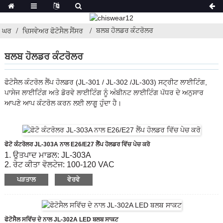
ਬਲਬ ਹੋਲਡਰ ਕੰਟਰੋਲਰ
ਘਰ
ਚਿਸਵੇਅਰ ਫੋਟੋਸੈਲ ਸੈਂਸਰ
ਬਲਬ ਹੋਲਡਰ ਕੰਟਰੋਲਰ
ਫੋਟੋਸੈਲ ਕੰਟਰੋਲ ਲੈਂਪ ਹੋਲਡਰ (JL-301 / JL-302 /JL-303) ਸਟ੍ਰੀਟ ਲਾਈਟਿੰਗ,
ਪਾਸੇਜ ਲਾਈਟਿੰਗ ਅਤੇ ਡੋਰਵੇ ਲਾਈਟਿੰਗ ਨੂੰ ਅੰਬੀਨਟ ਲਾਈਟਿੰਗ ਪੱਧਰ ਦੇ ਅਨੁਸਾਰ
ਆਪਣੇ ਆਪ ਕੰਟਰੋਲ ਕਰਨ ਲਈ ਲਾਗੂ ਹੁੰਦਾ ਹੈ।
ਫੋਟੋ ਕੰਟਰੋਲਰ JL-303A ਨਾਲ E26/E27 ਲੈਂਪ ਹੋਲਡਰ ਵਿੱਚ ਪੇਚ ਕਰੋ
1. ਉਤਪਾਦ ਮਾਡਲ: JL-303A
2. ਰੇਟ ਕੀਤਾ ਵੋਲਟੇਜ: 100-120 VAC
3. ਚਾਲੂ / ਬੰਦ ਲਕਸ ਪੱਧਰ: 10-20 Lx ਚਾਲੂ;30-60 Lx ਦੀ ਛੋਟ
ਪੜਤਾਲ
ਵੇਰਵੇ
4. ਇਲੈਕਟ੍ਰਿਕ ਲਾਈਫ: 5000
5. ਅਨੁਕੂਲ ਮਿਆਰੀ: CE, ROHS, UL
ਫੋਟੋਸੈਲ ਸਵਿੱਚ ਦੇ ਨਾਲ JL-302A LED ਬਲਬ ਸਾਕਟ