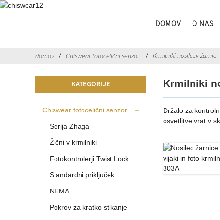
DOMOV
O NAS
Krmilniki nosilcev žarnic
domov
Chiswear fotocelični senzor
Krmilniki n
KATEGORIJE
Chiswear fotocelični senzor
Držalo za kontroln
osvetlitve vrat v s
Serija Zhaga
Žični v krmilniki
Fotokontrolerji Twist Lock
Standardni priključek
NEMA
Pokrov za kratko stikanje