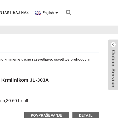
NTAKTIRAJ NAS
English
 krmiljenje ulične razsvetljave, osvetlitve prehodov in
to Krmilnikom JL-303A
no;30-60 Lx off
POVPRAŠEVANJE
DETAJL