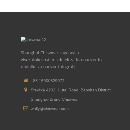
Shanghai Chiswear zagotavlja
visokokakovosten izdelek za fotonadzor in
dodatke za nadzor fotografij
+86 15900829072
Številka 4292, Hutai Road, Baoshan District
Shanghai-Brand Chiswear
wally@chiswear.com