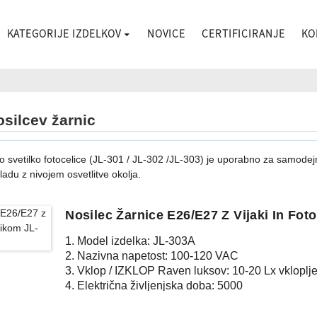
KATEGORIJE IZDELKOV
NOVICE
CERTIFICIRANJE
KO
osilcev žarnic
o svetilko fotocelice (JL-301 / JL-302 /JL-303) je uporabno za samodejno
kladu z nivojem osvetlitve okolja.
Nosilec Žarnice E26/E27 Z Vijaki In Fo
1. Model izdelka: JL-303A
2. Nazivna napetost: 100-120 VAC
3. Vklop / IZKLOP Raven luksov: 10-20 Lx vkloplje
4. Električna življenjska doba: 5000
5. Skladen standard: CE, ROHS, UL