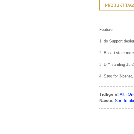
PRODUKT TAG
Feature
1. do Support design
2. Book i store mæn
3. DIY samling JL-2
4. Sørg for 3-benet
Tidligere:
Alt i O
Næste:
Sort foto