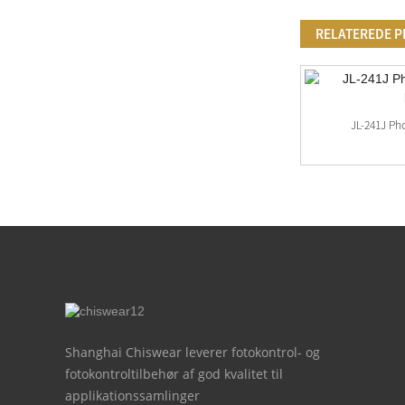
RELATEREDE 
Tilpasset Farverig Fotocellesensortilpasning
JL-241J Ph
Shanghai Chiswear leverer fotokontrol- og
fotokontroltilbehør af god kvalitet til
applikationssamlinger