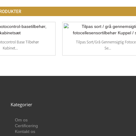
PRODUKTER
otocontrol Base Tilbehør
Tilpas Sort/grå Gennemsigtig Fotoce
Kabinet...
Se...
Kategorier
Om os
Certificering
Kontakt os