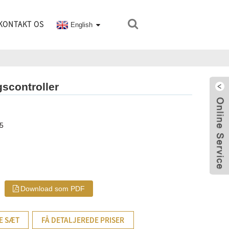
KONTAKT OS
English
scontroller
-5
Download som PDF
E SÆT
FÅ DETALJEREDE PRISER