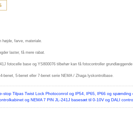
S
 højde, farve, materiale.
gder laster, få mere rabat.
41J fotocelle base og YS800076 tilbehør kan få fotocontroller grundlæggende 
, 4-benet, 5-benet eller 7-benet serie NEMA / Zhaga lyskontrolbase.
ne-stop Tilpas Twist Lock Photoconrol og IP54, IP65, IP66 og spænding
kontrolkabinet og NEMA 7 PIN JL-241J basesæt til 0-10V og DALI contro