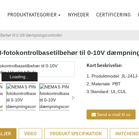
S
PRODUKTKATEGORIER
NYHEDER
CERTIFICERING
lbehør til 0-10V dæmpningscontroller
-fotokontrolbasetilbehør til 0-10V dæmpning
Kort beskrivelse:
1. Produktmodel: JL-241J
Loading...
2. Materiale: PBT
3.Standard: UL,CUL
Send e-mail til os
LJER
VIDEO
PRODUKT SPECIFIKATION
MATCHEND