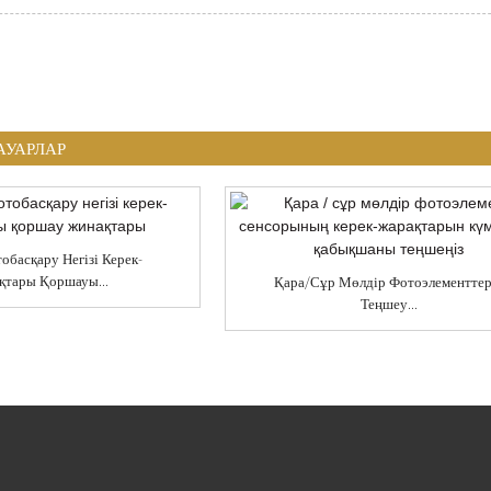
АУАРЛАР
тобасқару Негізі Керек-
қтары Қоршауы...
Қара/сұр Мөлдір Фотоэлементтер
Теңшеу...