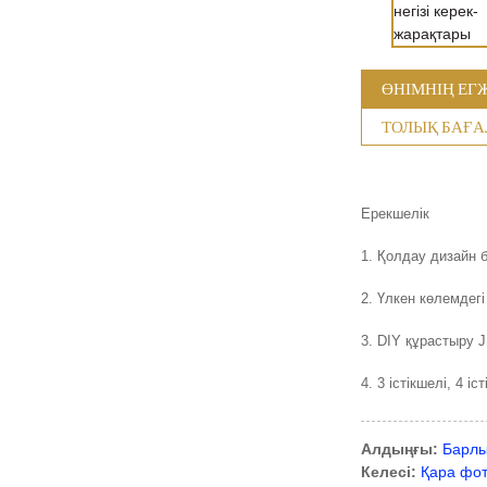
ӨНІМНІҢ ЕГ
ТОЛЫҚ БАҒ
Ерекшелік
1. Қолдау дизайн би
2. Үлкен көлемдегі
3. DIY құрастыру 
4. 3 істікшелі, 4 
Алдыңғы:
Барлы
Келесі:
Қара фот