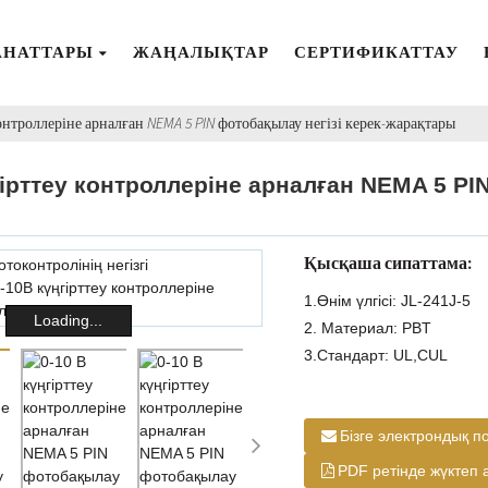
АНАТТАРЫ
ЖАҢАЛЫҚТАР
СЕРТИФИКАТТАУ
контроллеріне арналған NEMA 5 PIN фотобақылау негізі керек-жарақтары
гірттеу контроллеріне арналған NEMA 5 PI
ы
Қысқаша сипаттама:
1.Өнім үлгісі: JL-241J-5
Loading...
2. Материал: PBT
3.Стандарт: UL,CUL
Бізге электрондық п
PDF ретінде жүктеп