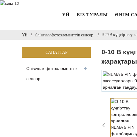
ҮЙ
БІЗ ТУРАЛЫ
ӨНІМ С
0-10 В күңгірттеу 
Үй
Chiswear фотоэлементтік сенсор
0-10 В күң
САНАТТАР
жарақтар
Chiswear фотоэлементтік
сенсор