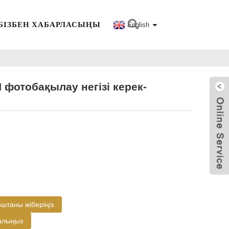
БІЗБЕН ХАБАРЛАСЫҢЫ
English
N фотобақылау негізі керек-
оштаны жіберіңіз
 алыңыз