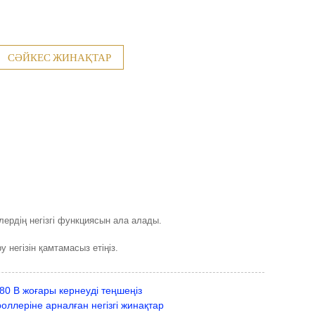
СӘЙКЕС ЖИНАҚТАР
лердің негізгі функциясын ала алады.
у негізін қамтамасыз етіңіз.
480 В жоғары кернеуді теңшеңіз
ллеріне арналған негізгі жинақтар