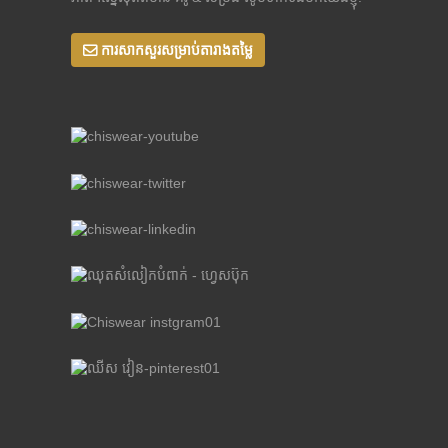
ការសាកសួរសម្រាប់តារាងតម្លៃ