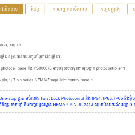
ំពីផលិតផល
វីដេអូ
ការ​បញ្ជាក់​ផលិតផល
កញ្ចប់ផ្គូផ្គង
ទ
, ពណ៌, សម្ភារៈ។
ច្រើន ទទួលបានការបញ្ចុះតម្លៃកាន់តែច្រើន។
41J photocell base និង YS800076 អាចទទួលបានមុខងារមូលដ្ឋាន photocontroller ។
n, 5 pin, ឬ 7 pin series NEMA/Zhaga light control base ។
ង One-stop ប្ដូរតាមបំណង Twist Lock Photoconrol និង IP54, IP65, IP66 និងវ
ិនិត្យរូបថតខ្មៅ និងកញ្ចប់មូលដ្ឋាន NEMA 7 PIN JL-241J សម្រាប់ឧបករណ៍បញ្ជា 0