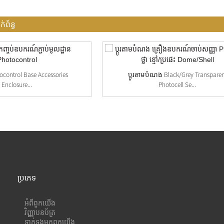
ព័ន្ធ
ocontrol Base Accessories
ប្ដូរតាមបំណង Black/Grey Transpare
Enclosure...
Photocell Se...
ប្រភេទ
អំពី​ពួក​យើង
វិញ្ញាបនប័ត្រ
ទាក់ទង​មក​ពួក​យើង