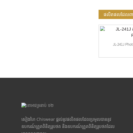
ផលិតផលដែលពាក់
ឧបករណ៍ចាប់សញ្ញា Photocell ចម្រុះពណ៌តាម
JL-241J Phot
បំណង
សៀងហៃ Chiswear ផ្តល់នូវផលិតផលដែលប្រមូលបាននូវ
ឧបករណ៍ត្រួតពិនិត្យរូបថត និងឧបករណ៍ត្រួតពិនិត្យរូបថតដែល