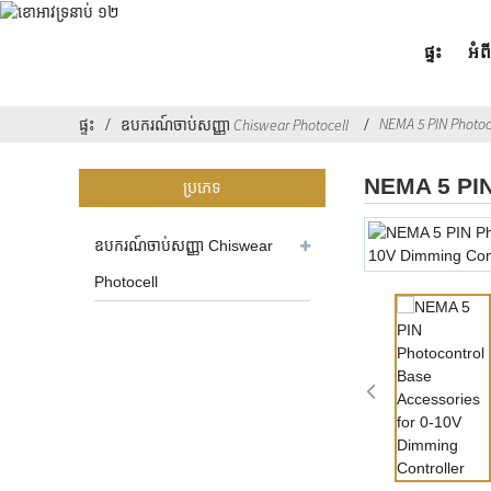
ផ្ទះ
អំព
NEMA 5 PIN Photoco
ផ្ទះ
ឧបករណ៍ចាប់សញ្ញា Chiswear Photocell
NEMA 5 PIN
ប្រភេទ
ឧបករណ៍ចាប់សញ្ញា Chiswear
Photocell