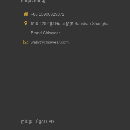
មានគុណភាពល្អ
+86 15900829072
លេខ 4292 ផ្លូវ Hutai ស្រុក Baoshan Shanghai-
Brand Chiswear
wally@chiswear.com
ភ្ជាប់យូរ - អំពូល LED