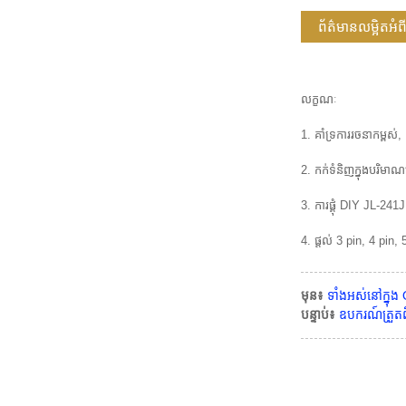
ព័ត៌មានលម្អិតអ
លក្ខណៈ
1. គាំទ្រការរចនាកម្ពស់
2. កក់ទំនិញក្នុងបរិមាណ
3. ការផ្គុំ DIY JL-2
4. ផ្តល់ 3 pin, 4 pi
មុន៖
ទាំងអស់នៅក្នុ
បន្ទាប់៖
ឧបករណ៍ត្រួតព