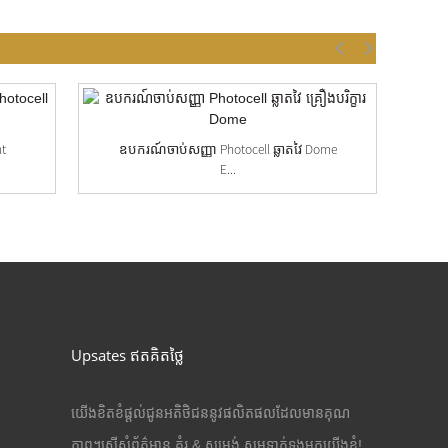
nt
ឧបករណ៍ចាប់សញ្ញា Photocell ឆ្លាតវៃ Dome
ឧប
E...
Upsates ឥតគិតថ្លៃ
យើងខិតខំផ្តល់ជូនអតិថិជននូវផលិតផលដែលមានគុណ
ភាព។ស្នើសុំព័ត៌មាន គំរូ & សម្រង់ សូមទាក់ទងមកយើងខ្ញុំ!