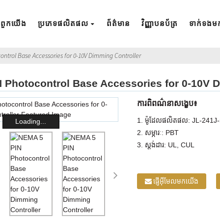
ី​ពួក​យើង
ប្រភេទផលិតផល
ព័ត៌មាន
វិញ្ញាបនប័ត្រ
ទាក់ទង​ម
ntrol Base Accessories for 0-10V Dimming Controller
 Photocontrol Base Accessories for 0-10V D
ការពិពណ៌នាសង្ខេប៖
1. ម៉ូដែលផលិតផល: JL-241J
Loading...
2. សម្ភារៈ: PBT
3. ស្តង់ដារ: UL, CUL
ផ្ញើអ៊ីមែលមកយើង