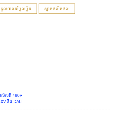
ទួលបានតម្លៃលម្អិត
ស្លាកផលិតផល
៉ុលលើសពី 480V
-10V និង DALI