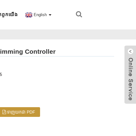
ក​ពួក​យើង
English
imming Controller
-5
ទាញយកជា PDF