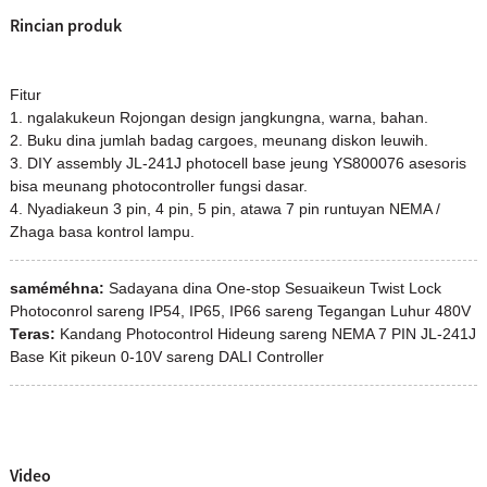
Rincian produk
Fitur
1. ngalakukeun Rojongan design jangkungna, warna, bahan.
2. Buku dina jumlah badag cargoes, meunang diskon leuwih.
3. DIY assembly JL-241J photocell base jeung YS800076 asesoris
bisa meunang photocontroller fungsi dasar.
4. Nyadiakeun 3 pin, 4 pin, 5 pin, atawa 7 pin runtuyan NEMA /
Zhaga basa kontrol lampu.
saméméhna:
Sadayana dina One-stop Sesuaikeun Twist Lock
Photoconrol sareng IP54, IP65, IP66 sareng Tegangan Luhur 480V
Teras:
Kandang Photocontrol Hideung sareng NEMA 7 PIN JL-241J
Base Kit pikeun 0-10V sareng DALI Controller
Video