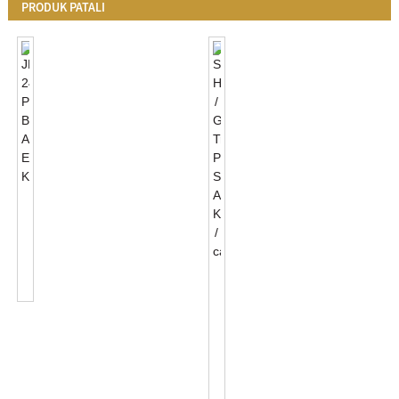
PRODUK PATALI
JL-
241J
Photocontrol
Base
Asesoris
Sesuaikeun
Enclosure...
Hideung
/
Gray
Transparan
Photocell
Se
...