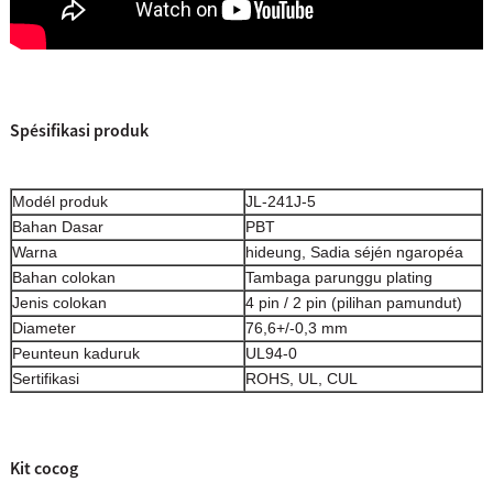
Spésifikasi produk
Modél produk
JL-241J-5
Bahan Dasar
PBT
Warna
hideung, Sadia séjén ngaropéa
Bahan colokan
Tambaga parunggu plating
Jenis colokan
4 pin / 2 pin (pilihan pamundut)
Diameter
76,6+/-0,3 mm
Peunteun kaduruk
UL94-0
Sertifikasi
ROHS, UL, CUL
Kit cocog