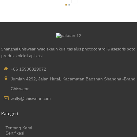
Shanghai Chiswear nyadiakeun kualitas alus photocontrol & asesoris poto
produk koleksi aplikasi
+86 15900829072
Jumlah 4292, Jalan Hutai, Kacamatan Baoshan Shanghai-Brand
Chiswear
wally@chiswear.com
Kategori
Tentang Kami
Sertifikasi