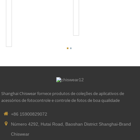
De
O
Acessórios
Conjunto
Para
De
Base
Fotocélula
De
Transparente
Fotocontrole
Preto/cinza...
JL-
241J...
Shanghai Chiswear fornece produtos de coleções de aplicativos de
acessórios de fotocontrole e controle de fotos de boa qualidade
+86 15900829072
Número 4292, Hutai Road, Baoshan District Shanghai-Brand
Chiswear