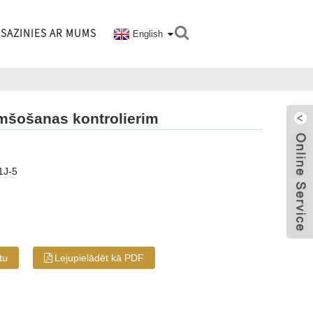
SAZINIES AR MUMS
English
mšošanas kontrolierim
1J-5
tu
Lejupielādēt kā PDF