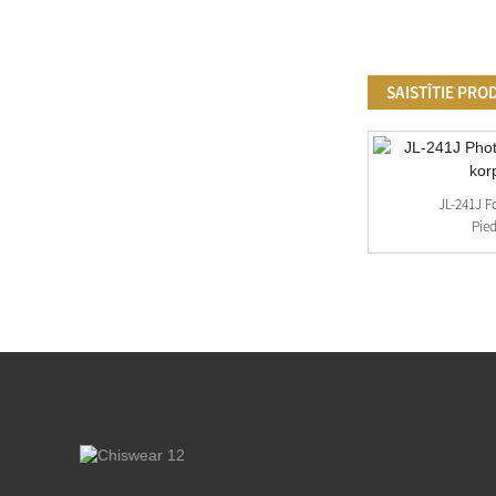
SAISTĪTIE PRO
Pielāgots Krāsains Fotoelementu Sensors
JL-241J F
Pie