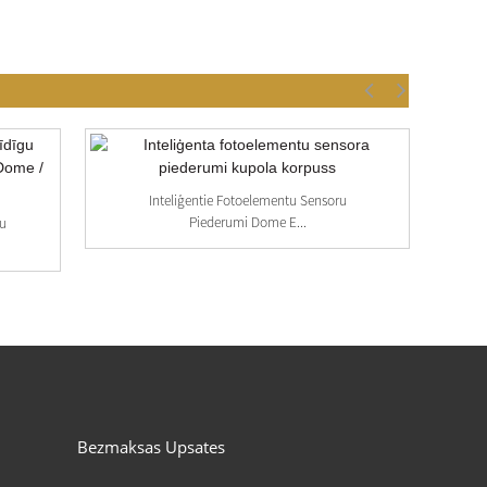
P
Inteliģentie Fotoelementu Sensoru
Piederumi Dome E...
gu
Bezmaksas Upsates