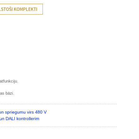
LSTOŠI KOMPLEKTI
tfunkciju.
as bāzi.
 un spriegumu virs 480 V
un DALI kontrollerim