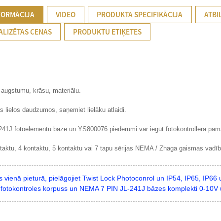
FORMĀCIJA
VIDEO
PRODUKTA SPECIFIKĀCIJA
ATBI
ALIZĒTAS CENAS
PRODUKTU ETIĶETES
a augstumu, krāsu, materiālu.
s lielos daudzumos, saņemiet lielāku atlaidi.
41J fotoelementu bāze un YS800076 piederumi var iegūt fotokontrollera pama
ntaktu, 4 kontaktu, 5 kontaktu vai 7 tapu sērijas NEMA / Zhaga gaismas vadīb
s vienā pieturā, pielāgojiet Twist Lock Photoconrol un IP54, IP65, IP66
fotokontroles korpuss un NEMA 7 PIN JL-241J bāzes komplekti 0-10V 