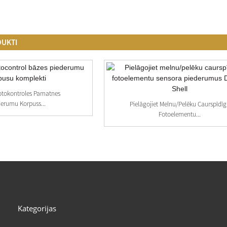
DUKTI
otokontroles Pamatnes
derumu Korpuss...
Pielāgojiet Melnu/pelēku Caurspīdī
Fotoelementu...
Kategorijas