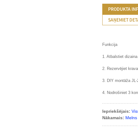
PRODUKTA IN
SAŅEMIET DET
Funkcija
1. Atbalstiet dizain
2. Rezervējiet krava
3. DIY montāža JL-2
4. Nodrošiniet 3 ko
Iepriekšējais:
Vis
Nākamais:
Melns 