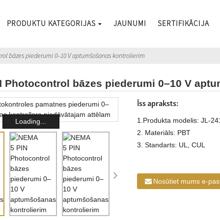
PRODUKTU KATEGORIJAS
JAUNUMI
SERTIFIKĀCIJA
rol bāzes piederumi 0–10 V aptumšošanas kontrolierim
 Photocontrol bāzes piederumi 0–10 V aptu
Īss apraksts:
1.Produkta modelis: JL-24
Loading...
2. Materiāls: PBT
3. Standarts: UL, CUL
Nosūtiet mums e-pas