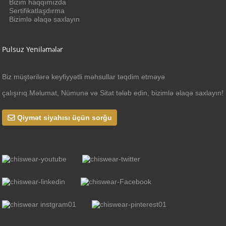
Bizim haqqımızda
Sertifikatlaşdırma
Bizimlə əlaqə saxlayın
Pulsuz Yeniləmələr
Biz müştərilərə keyfiyyətli məhsullar təqdim etməyə
çalışırıq.Məlumat, Nümunə və Sitat tələb edin, bizimlə əlaqə saxlayın!
Qiymət siyahısı üçün sorğu