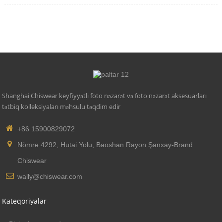
Shanghai Chiswear keyfiyyətli foto nəzarət və foto nəzarət aksesuarları
tətbiq kolleksiyaları məhsulu təqdim edir
+86 15900829072
Nömrə 4292, Hutai Yolu, Baoshan Rayon Şanxay-Brand
Chiswear
wally@chiswear.com
Kateqoriyalar