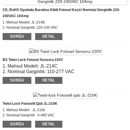
CE, RoHS Siyahıda Burulma Kilidi Fotosel Keçiri Nominal Gərginlik 220-
240VAC 10Amp
1. Məhsul Modeli: JL-214B
2. Nominal Gərginlik: 220-240 VAC
3. Aktiv / OFF Lüks Səviyyə: 6 Lx açıq;50 Lx endirim
SORĞU
DETAL
4. Elektrik Ömrü: 5000
5. Uyğun Standart: CE, ROHS
BS Twist Lock Fotosel Sensoru 220V
1. Məhsul Modeli: JL-214C
2. Nominal Gərginlik: 110-277 VAC
3. Aktiv / OFF Lüks Səviyyə: 6 Lx açıq;50 Lx endirim
SORĞU
DETAL
4. Elektrik Ömrü: 5000
5. Uyğun Standart: CE, ROHS
Twist-Lock Fotoselli Qab JL-210K
1. Məhsul Modeli : JL-210k
2. Nominal Gərginlik : 0-480 VAC
3. Material: PC
SORĞU
DETAL
5. Uyğun Standart: CE,ROHS