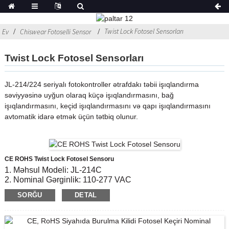
Twist Lock Fotosel Sensorları
Ev
Chiswear Fotoselli Sensor
Twist Lock Fotosel Sensorları
JL-214/224 seriyalı fotokontroller ətrafdakı təbii işıqlandırma
səviyyəsinə uyğun olaraq küçə işıqlandırmasını, bağ
işıqlandırmasını, keçid işıqlandırmasını və qapı işıqlandırmasını
avtomatik idarə etmək üçün tətbiq olunur.
CE ROHS Twist Lock Fotosel Sensoru
1. Məhsul Modeli: JL-214C
2. Nominal Gərginlik: 110-277 VAC
3. Aktiv / OFF Lüks Səviyyə: 6 Lx açıq;50 Lx endirim
SORĞU
DETAL
4
.Uyğun Standart: CE, ROHS