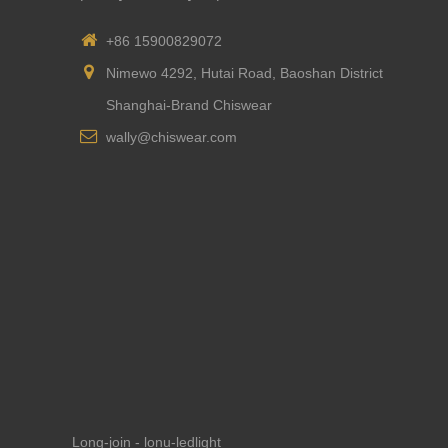
+86 15900829072
Nimewo 4292, Hutai Road, Baoshan District
Shanghai-Brand Chiswear
wally@chiswear.com
Long-join - lonu-ledlight