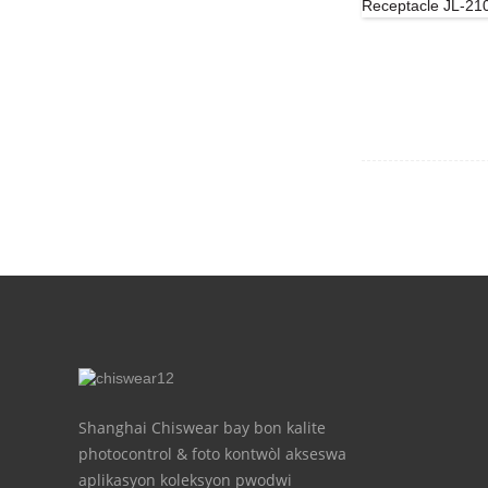
Shanghai Chiswear bay bon kalite
photocontrol & foto kontwòl akseswa
aplikasyon koleksyon pwodwi