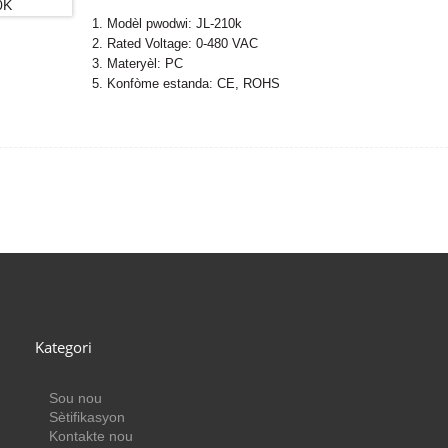
1. Modèl pwodwi: JL-210k
2. Rated Voltage: 0-480 VAC
3. Materyèl: PC
5. Konfòme estanda: CE, ROHS
Kategori
Sou nou
Sètifikasyon
Kontakte nou