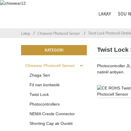
LAKAY
SOU 
Twist Lock Photocell Detèk
Lakay
Chiswear Photocell Sensor
Twist Lock 
KATEGORI
Chiswear Photocell Sensor
Photocontroller JL
natirèl anbyen.
Zhaga Seri
Fil nan kontwolè
Twist Lock
Photocontrollers
NEMA Creole Connector
Shorting Cap ak Ouvèti