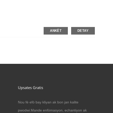
ANKÈT
DETAY
Upsates Gratis
Nou fè efò bay kliyan ak bon jan kalite
pwodwi.Mande enfòmasyon, echantiyon ak