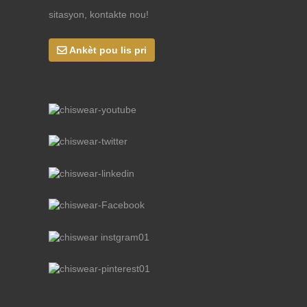
sitasyon, kontakte nou!
Ankèt pou lis pri