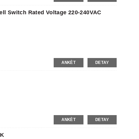
ell Switch Rated Voltage 220-240VAC
ANKÈT
DETAY
ANKÈT
DETAY
0K