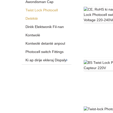
Awondisman Cap
Twist Lock Photocell
Detèktè
Dirèk Elektwonik Fil-nan
Kontwolè
Kontwolè detantè anpoul
Photocell switch Fittings
Ki ap dirije ekleraj Dispaly