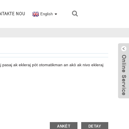
NTAKTE NOU
English
raj pasaj ak ekleraj pòt otomatikman an akò ak nivo ekleraj
ANKÈT
DETAY