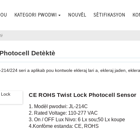
NOU
KATEGORI PWODWI
NOUVÈL
SÈTIFIKASYON
KO
tè
Photocell Detèktè
-214/224 seri a aplikab pou kontwole ekleraj lari a, ekleraj jaden, ekle
CE ROHS Twist Lock Photocell Sensor
1. Modèl pwodwi: JL-214C
2. Rated Voltage: 110-277 VAC
3. On / OFF Lux Nivo: 6 Lx sou;50 Lx koupe
4
.Konfòme estanda: CE, ROHS