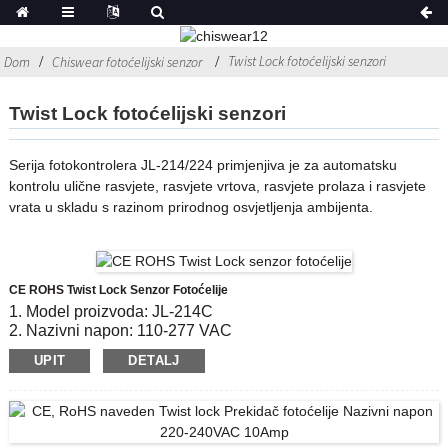
Twist Lock fotoćelijski senzori
Dom
Chiswear fotoćelijski senzor
Twist Lock fotoćelijski senzori
Serija fotokontrolera JL-214/224 primjenjiva je za automatsku
kontrolu ulične rasvjete, rasvjete vrtova, rasvjete prolaza i rasvjete
vrata u skladu s razinom prirodnog osvjetljenja ambijenta.
CE ROHS Twist Lock Senzor Fotoćelije
1. Model proizvoda: JL-214C
2. Nazivni napon: 110-277 VAC
3. On / OFF Razina luksa: 6 Lx uključeno;50 Lx popusta
UPIT
DETALJ
4
.Sukladan standardu: CE, ROHS