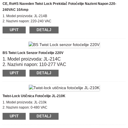
CE, RoHS Naveden Twist Lock Prekidač Fotoćelije Nazivni Napon 220-
240VAC 10Amp
1. Model proizvoda: JL-214B
2. Nazivni napon: 220-240 VAC
3. On / OFF Razina luksa: 6 Lx uključeno;50 Lx popusta
UPIT
DETALJ
4. Električni život: 5000
5. Sukladan standard: CE, ROHS
BS Twist Lock Senzor Fotoćelije 220V
1. Model proizvoda: JL-214C
2. Nazivni napon: 110-277 VAC
3. On / OFF Razina luksa: 6 Lx uključeno;50 Lx popusta
UPIT
DETALJ
4. Električni život: 5000
5. Sukladan standard: CE, ROHS
Twist-Lock Utičnica Fotoćelije JL-210K
1. Model proizvoda: JL-210k
2. Nazivni napon: 0-480 VAC
3. Materijal: PC
UPIT
DETALJ
5. Sukladan standard: CE, ROHS