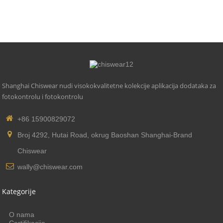
Shanghai Chiswear nudi visokokvalitetne kolekcije aplikacija dodataka za
fotokontrolu i fotokontrolu
+86 15900829072
Broj 4292, Hutai Road, okrug Baoshan Shanghai-Brand
Chiswear
wally@chiswear.com
Kategorije
O nama
Certifikacija