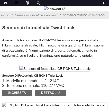
Sensori di fotocellule Twist Lock
A casa
Sensore di fotocellule Chiswear
Sensori di fotocellule Twist Lock
A serie di fotocontroller JL-214/224 hè applicabile per cuntrullà
l'illuminazione stradale, l'illuminazione di u giardinu, l'illuminazione
di u passaghju è l'illuminazione di a porta automaticamente in
cunfurmità cù u livellu di illuminazione naturale ambientale.
Sensore Di Fotocellula CE ROHS Twist Lock
1. Modellu di u pruduttu: JL-214C
2. Tensione nominale: 110-277 VAC
3. On / OFF Livellu Lux: 6 Lx on;50 Lx off
INCHIESTA
DETTAGLIU
4
.Conforme standard: CE, ROHS