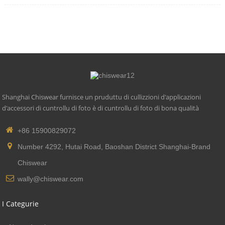
Shanghai Chiswear furnisce un pruduttu di cullizzioni d'applicazioni
d'accessori di cuntrollu di foto è di cuntrollu di foto di bona qualità
+86 15900829072
Number 4292, Hutai Road, Baoshan District Shanghai-Brand
Chiswear
wally@chiswear.com
I Categurie