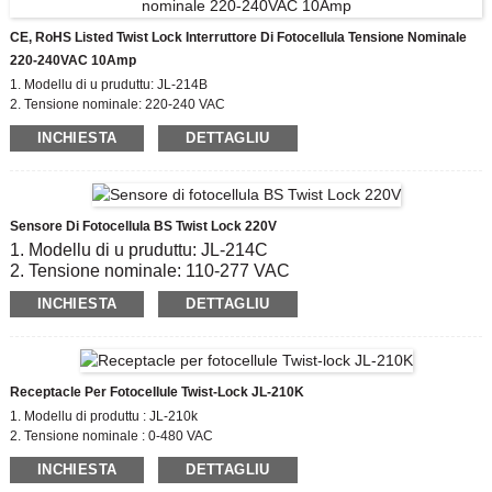
CE, RoHS Listed Twist Lock Interruttore Di Fotocellula Tensione Nominale
220-240VAC 10Amp
1. Modellu di u pruduttu: JL-214B
2. Tensione nominale: 220-240 VAC
3. On / OFF Livellu Lux: 6 Lx on;50 Lx off
INCHIESTA
DETTAGLIU
4. Vita elettrica: 5000
5. Conforme Standard: CE, ROHS
Sensore Di Fotocellula BS Twist Lock 220V
1. Modellu di u pruduttu: JL-214C
2. Tensione nominale: 110-277 VAC
3. On / OFF Livellu Lux: 6 Lx on;50 Lx off
INCHIESTA
DETTAGLIU
4. Vita elettrica: 5000
5. Conforme Standard: CE, ROHS
Receptacle Per Fotocellule Twist-Lock JL-210K
1. Modellu di produttu : JL-210k
2. Tensione nominale : 0-480 VAC
3. Materiale: PC
INCHIESTA
DETTAGLIU
5. Conforme Standard: CE, ROHS