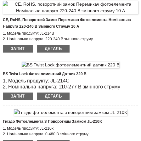
CE, RoHS, Поворотний Замок Перемикач Фотоелемента Номінальна
Напруга 220-240 В Змінного Струму 10 А
1. Модель продукту: JL-214B
2. Номінальна напруга: 220-240 В змінного струму
3. Увімк. / ВИМК. Рівень люкса: 6 лк увімк.;Знижка 50 Lx
ЗАПИТ
ДЕТАЛЬ
4. Електричний ресурс: 5000
5. Відповідає стандартам: CE, ROHS
BS Twist Lock Фотоелементний Датчик 220 В
1. Модель продукту: JL-214C
2. Номінальна напруга: 110-277 В змінного струму
3. Увімк. / ВИМК. Рівень люкса: 6 лк увімк.;Знижка 50 Lx
ЗАПИТ
ДЕТАЛЬ
4. Електричний ресурс: 5000
5. Відповідає стандартам: CE, ROHS
Гніздо Фотоелемента З Поворотним Замком JL-210K
1. Модель продукту: JL-210k
2. Номінальна напруга: 0-480 В змінного струму
3. Матеріал: ПК