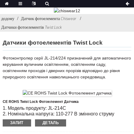
додому
Датчик фотоелемента Chiswear
Датчики фотоелементів Twist Lock
Датчики фотоелементів Twist Lock
Фотоконтролер серії JL-214/224 призначений для автоматичного
керування вуличним освітленням, освітленням саду,
освітленням проходів і дверних прорізів відповідно до рівня
природного освітлення навколишнього середовища.
CE ROHS Twist Lock Фотоелемент Датчика
1. Модель продукту: JL-214C
2. Номінальна напруга: 110-277 В змінного струму
3. Увімк. / ВИМК. Рівень люкса: 6 лк увімк.;Знижка 50 Lx
ЗАПИТ
ДЕТАЛЬ
4
.Відповідає стандартам: CE, ROHS