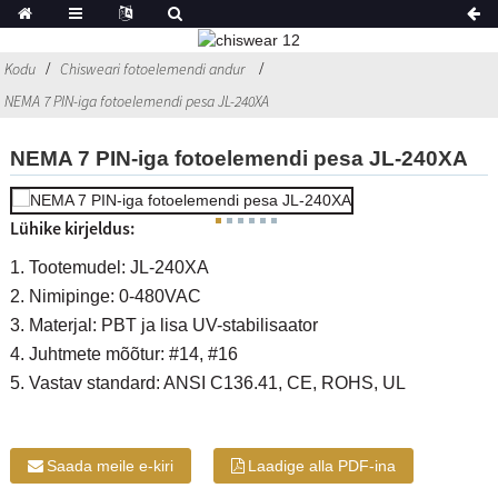
Kodu
Chisweari fotoelemendi andur
NEMA 7 PIN-iga fotoelemendi pesa JL-240XA
NEMA 7 PIN-iga fotoelemendi pesa JL-240XA
Lühike kirjeldus:
1. Tootemudel: JL-240XA
2. Nimipinge: 0-480VAC
3. Materjal: PBT ja lisa UV-stabilisaator
4. Juhtmete mõõtur: #14, #16
5. Vastav standard: ANSI C136.41, CE, ROHS, UL
Saada meile e-kiri
Laadige alla PDF-ina