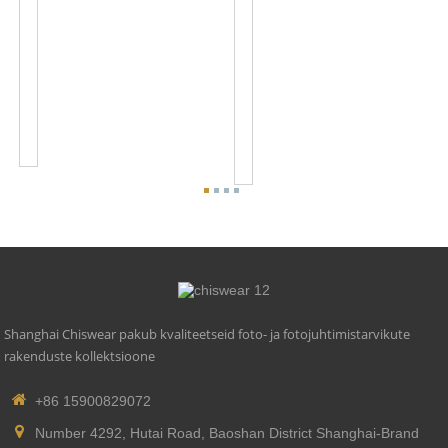
ANSI
ANSI
C136.41
C136.41
7
7
PIN
PIN
Twist
Twist
Lock
Lock
Photocontrol
Pesa
Rece...
JL-
260C
Shanghai Chiswear pakub kvaliteetseid foto- ja fotojuhtimistarvikute
rakenduste kollektsioone
+86 15900829072
Number 4292, Hutai Road, Baoshan District Shanghai-Brand