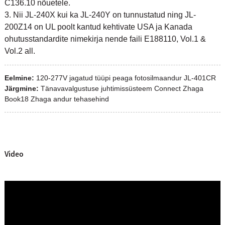
C136.10 nõuetele.
3. Nii JL-240X kui ka JL-240Y on tunnustatud ning JL-
200Z14 on UL poolt kantud kehtivate USA ja Kanada
ohutusstandardite nimekirja nende faili E188110, Vol.1 &
Vol.2 all.
Eelmine:
120-277V jagatud tüüpi peaga fotosilmaandur JL-401CR
Järgmine:
Tänavavalgustuse juhtimissüsteem Connect Zhaga
Book18 Zhaga andur tehasehind
Video