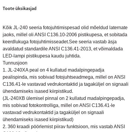
Toote üksikasjad
Kõik JL-240 seeria fotojuhtimispesad olid mõeldud laternate
jaoks, millel oli ANSI C136.10-2006 pistikupesa, et sobitada
keerdlukuga fotojuhtimisseadet.See seeria vastab äsja
avaldatud standardile ANSI C136.41-2013, et võimaldada
LED-lampi pistikupesa kaudu juhtida.
Tunnusjoon
1. JL-240XA peal on 4 kullatud madalpingepadja
pealispinda, mis sobivad fotojuhtseadmega, millel on ANSI
C136.41-le vastavad vedrukontaktid ja tagaküljel on signaali
ühendamiseks isased kiirpistikud.
(JL-240XB ülemisel pinnal on 2 kullatud madalpingepadja,
mis sobivad fotokontrolliga, millel on ANSI C136.41-le
vastavad vedrukontaktid ja tagaküljel on signaali
ühendamiseks isased kiirpistikud)
2. 360 kraadi pöörlemist piirav funktsioon, mis vastab ANSI