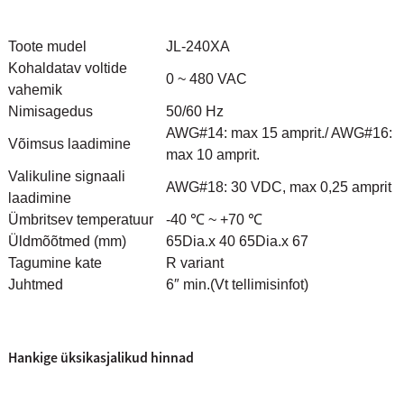
Toote mudel
JL-240XA
Kohaldatav voltide
0 ~ 480 VAC
vahemik
Nimisagedus
50/60 Hz
AWG#14: max 15 amprit./ AWG#16:
Võimsus laadimine
max 10 amprit.
Valikuline signaali
AWG#18: 30 VDC, max 0,25 amprit
laadimine
Ümbritsev temperatuur
-40 ℃ ~ +70 ℃
Üldmõõtmed (mm)
65Dia.x 40 65Dia.x 67
Tagumine kate
R variant
Juhtmed
6″ min.
(Vt tellimisinfot)
Hankige üksikasjalikud hinnad