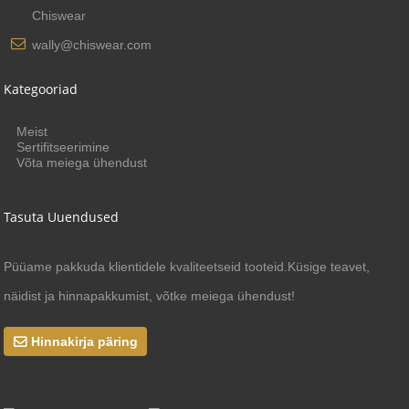
Chiswear
wally@chiswear.com
Kategooriad
Meist
Sertifitseerimine
Võta meiega ühendust
Tasuta Uuendused
Püüame pakkuda klientidele kvaliteetseid tooteid.Küsige teavet,
näidist ja hinnapakkumist, võtke meiega ühendust!
Hinnakirja päring