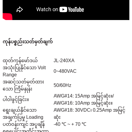
ကုန်ပစ္စည်းသတ်မှတ်ချက်
ထုတ်ကုန်မော်ဒယ်
JL-240XA
အသုံးပြုနိုင်သော Volt
0~480VAC
Range
အဆင့်သတ်မှတ်ထား
50/60Hz
သော ကြိမ်နှုန်း
AWG#14: 15Amp အမြင့်ဆုံး။/
ပါဝါဖွင့်ခြင်း။
AWG#16: 10Amp အမြင့်ဆုံး။
ရွေးချယ်နိုင်သော
AWG#18: 30VDC၊ 0.25Amp အမြင့်
အချက်ပြမှု Loading
ဆုံး
ပတ်ဝန်းကျင် အပူချိန်
-40 ℃ ~ + 70 ℃
စုစုပေါင်းအတိုင်းအတာ