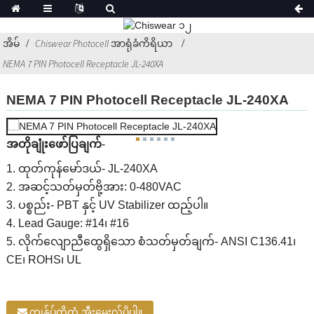
အိမ်
Chiswear Photocell အာရုံခံကိရိယာ
NEMA 7 PIN Photocell Receptacle JL-240XA
NEMA 7 PIN Photocell Receptacle JL-240XA
အတိုချုံးဖော်ပြချက်-
1. ထုတ်ကုန်မော်ဒယ်- JL-240XA
2. အဆင့်သတ်မှတ်ဗို့အား: 0-480VAC
3. ပစ္စည်း- PBT နှင့် UV Stabilizer ထည့်ပါ။
4. Lead Gauge: #14၊ #16
5. လိုက်လျောညီထွေရှိသော စံသတ်မှတ်ချက်- ANSI C136.41၊
CE၊ ROHS၊ UL
ကျွန်ုပ်တို့ထံ အီးမေးလ်ပို့ပါ။