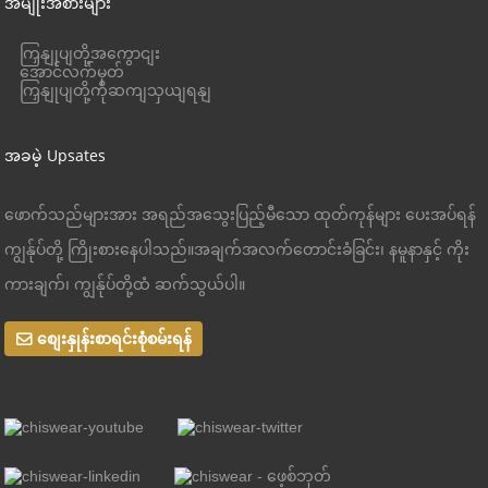
အမျိုးအစားများ
ကြှနျုပျတို့အကွောငျး
အောင်လက်မှတ်
ကြှနျုပျတို့ကိုဆကျသှယျရနျ
အခမဲ့ Upsates
ဖောက်သည်များအား အရည်အသွေးပြည့်မီသော ထုတ်ကုန်များ ပေးအပ်ရန်
ကျွန်ုပ်တို့ ကြိုးစားနေပါသည်။အချက်အလက်တောင်းခံခြင်း၊ နမူနာနှင့် ကိုး
ကားချက်၊ ကျွန်ုပ်တို့ထံ ဆက်သွယ်ပါ။
စျေးနှုန်းစာရင်းစုံစမ်းရန်