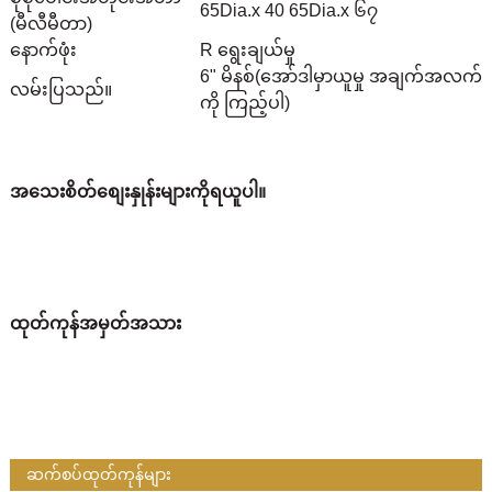
65Dia.x 40 65Dia.x ၆၇
(မီလီမီတာ)
နောက်ဖုံး
R ရွေးချယ်မှု
6" မိနစ်
(အော်ဒါမှာယူမှု အချက်အလက်
လမ်းပြသည်။
ကို ကြည့်ပါ)
အသေးစိတ်စျေးနှုန်းများကိုရယူပါ။
ထုတ်ကုန်အမှတ်အသား
ဆက်စပ်ထုတ်ကုန်များ