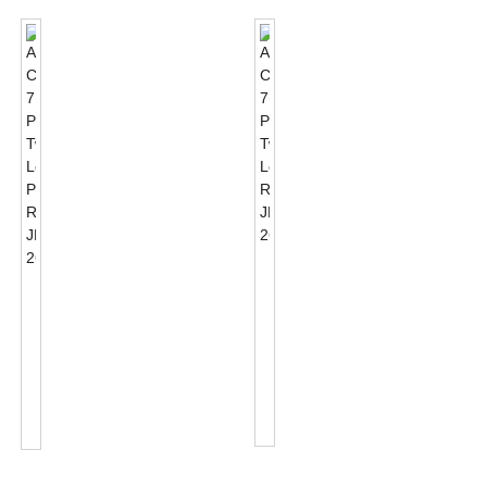
ANSI
C136.41
ANSI
7
C136.41
PIN
7
Twist
PIN
Lock
Twist
Receptacle
Lock
JL-
Photocontrol
260C
Rece...