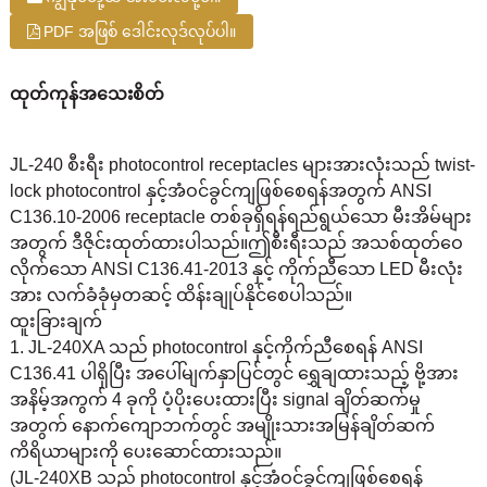
PDF အဖြစ် ဒေါင်းလုဒ်လုပ်ပါ။
ထုတ်ကုန်အသေးစိတ်
JL-240 စီးရီး photocontrol receptacles များအားလုံးသည် twist-
lock photocontrol နှင့်အံဝင်ခွင်ကျဖြစ်စေရန်အတွက် ANSI
C136.10-2006 receptacle တစ်ခုရှိရန်ရည်ရွယ်သော မီးအိမ်များ
အတွက် ဒီဇိုင်းထုတ်ထားပါသည်။ဤစီးရီးသည် အသစ်ထုတ်ဝေ
လိုက်သော ANSI C136.41-2013 နှင့် ကိုက်ညီသော LED မီးလုံး
အား လက်ခံခုံမှတဆင့် ထိန်းချုပ်နိုင်စေပါသည်။
ထူးခြားချက်
1. JL-240XA သည် photocontrol နှင့်ကိုက်ညီစေရန် ANSI
C136.41 ပါရှိပြီး အပေါ်မျက်နှာပြင်တွင် ရွှေချထားသည့် ဗို့အား
အနိမ့်အကွက် 4 ခုကို ပံ့ပိုးပေးထားပြီး signal ချိတ်ဆက်မှု
အတွက် နောက်ကျောဘက်တွင် အမျိုးသားအမြန်ချိတ်ဆက်
ကိရိယာများကို ပေးဆောင်ထားသည်။
(JL-240XB သည် photocontrol နှင့်အံဝင်ခွင်ကျဖြစ်စေရန်