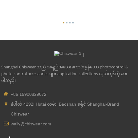
Shanghai Chiswear သည် အရည်အသွေးကောင်းမွန်သော photocontrol &
photo control accessories များ application collections ထုတ်ကုန်ကို ပေး
ပါသည်။
+86 15900829072
နံပါတ် 4292၊ Hutai လမ်း၊ Baoshan ခရိုင် Shanghai-Brand
Chiswear
wally@chiswear.com