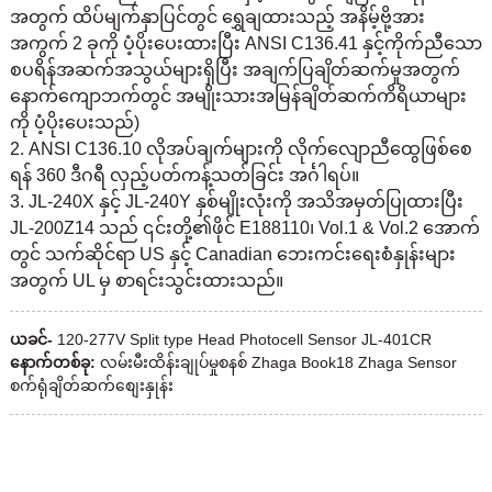
အတွက် ထိပ်မျက်နှာပြင်တွင် ရွှေချထားသည့် အနိမ့်ဗို့အား
အကွက် 2 ခုကို ပံ့ပိုးပေးထားပြီး ANSI C136.41 နှင့်ကိုက်ညီသော
စပရိန်အဆက်အသွယ်များရှိပြီး အချက်ပြချိတ်ဆက်မှုအတွက်
နောက်ကျောဘက်တွင် အမျိုးသားအမြန်ချိတ်ဆက်ကိရိယာများ
ကို ပံ့ပိုးပေးသည်)
2. ANSI C136.10 လိုအပ်ချက်များကို လိုက်လျောညီထွေဖြစ်စေ
ရန် 360 ဒီဂရီ လှည့်ပတ်ကန့်သတ်ခြင်း အင်္ဂါရပ်။
3. JL-240X နှင့် JL-240Y နှစ်မျိုးလုံးကို အသိအမှတ်ပြုထားပြီး
JL-200Z14 သည် ၎င်းတို့၏ဖိုင် E188110၊ Vol.1 & Vol.2 အောက်
တွင် သက်ဆိုင်ရာ US နှင့် Canadian ဘေးကင်းရေးစံနှုန်းများ
အတွက် UL မှ စာရင်းသွင်းထားသည်။
ယခင်-
120-277V Split type Head Photocell Sensor JL-401CR
နောက်တစ်ခု:
လမ်းမီးထိန်းချုပ်မှုစနစ် Zhaga Book18 Zhaga Sensor
စက်ရုံချိတ်ဆက်စျေးနှုန်း