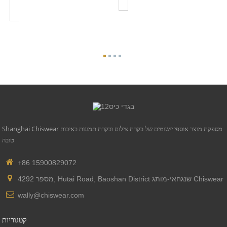
Photocontrol
Rece...
Shanghai Chiswear מספקת מוצר אוספי יישומים של בקרת צילום ובקרת תמונות באיכות
טובה
+86 15900829072
מספר 4292, Hutai Road, Baoshan District שנגחאי-מותג Chiswear
wally@chiswear.com
קטגוריות