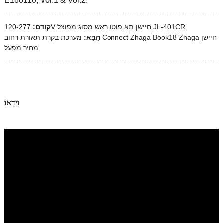
E188110, Vol.1 & Vol.2.
120-277V חיישן תא פוטו ראש מסוג מפוצל JL-401CR
קודם:
הַבָּא:
מערכת בקרת תאורת רחוב Connect Zhaga Book18 Zhaga חיישן
מחיר מפעל
וִידֵאוֹ