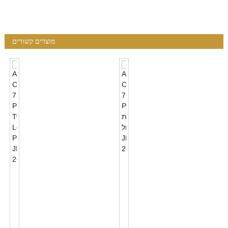
מוצרים קשורים
ANSI
C136.41
ANSI
7
C136.41
PIN
7
נעילת
PIN
קיבול
Twist
JL-
Lock
260C