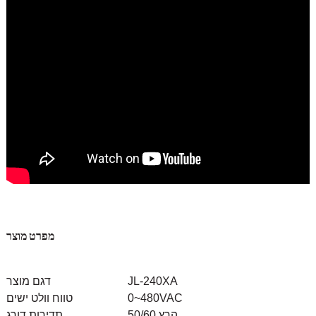
מפרט מוצר
JL-240XA
דגם מוצר
0~480VAC
טווח וולט ישים
50/60 הרץ
תדירות דורג