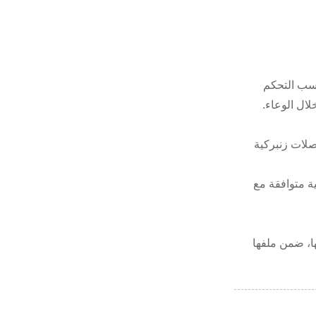
ي من سلسلة JL-240 للفوانيس التي يُقصد بها أن تحتوي على وعاء ANSI C136.10-2006 ليناسب التحكم
وصلات زنبركية
ية متوافقة مع
الكندية المعمول بها، ضمن ملفها