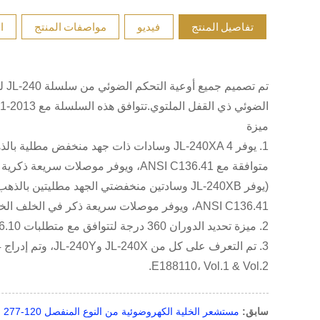
تفاصيل المنتج
فيديو
مواصفات المنتج
ا
الضوئي ذي القفل الملتوي.تتوافق هذه السلسلة مع ANSI C136.41-2013 المنشور حديثًا للسماح بمصباح LED متعدد التحكم من خلال الوعاء.
ميزة
1. يوفر JL-240XA 4 وسادات ذات جهد منخفض
متوافقة مع ANSI C136.41، ويوفر موصلات سريعة ذكرية في الخلف الخلفي لتوصيل الإشارة.
(يوفر JL-240XB وسادتين منخفضتي الجهد مطليت
ANSI C136.41، ويوفر موصلات سريعة ذكر في الخلف الخلفي لتوصيل الإشارة)
2. ميزة تحديد الدوران 360 درجة لتتوافق مع متطلبات ANSI C136.10.
E188110، Vol.1 & Vol.2.
سابق:
مستشعر الخلية الكهروضوئية من النوع المنفصل 120-277 فولت JL-401CR