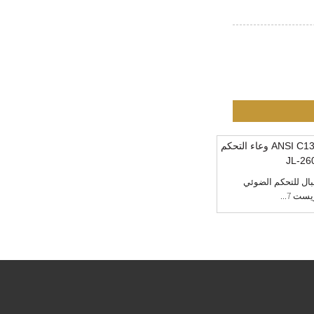
هاز استقبال للتحكم الضوئي
ANSIC 136.41 5 وعاء الخلية الكهروضوئية JL-
ت 7...
240XB