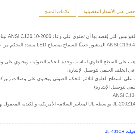
حصل على الأسعار التفصيلية
علامات المنتج
تم تصميم جميع أوعية التحكم الضوئ
 مطلية بالذهب على السطح العلوي لتناسب وحدة التحكم الضوئية، ويحتوي على 
ين بالذهب على السطح العلوي لتلائم التحكم الضوئي ويحتوي على وصلات زنبرك
3. تم التعرف على كل من JL-240X وJL-240Y، وتم إدراج JL-200Z14 بواسطة UL لمعايير السلامة الأمريكية و