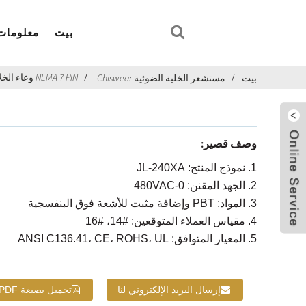
بيت
معلومات 
NEMA 7 PIN وعاء الخلايا الكهروضوئية JL-240XA
بيت
مستشعر الخلية الضوئية Chiswear
وصف قصير:
1. نموذج المنتج: JL-240XA
ارسل بريد
2. الجهد المقنن: 0-480VAC
الكتروني
تشيسويار
3. المواد: PBT وإضافة مثبت للأشعة فوق البنفسجية
4. مقياس العملاء المتوقعين: #14، #16
5. المعيار المتوافق: ANSI C136.41، CE، ROHS، UL
إرسال البريد الإلكتروني لنا
تحميل بصيغة PDF