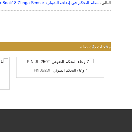
التالي:
نظام التحكم في إضاءة الشوارع Connect Zhaga Book18 Zhaga Sensor بسعر المصنع
منتجات ذات صله
7 وعاء التحكم الضوئي PIN JL-250T
مصابيح الإنارة الخارجية تدور بقفل ملتوي 3