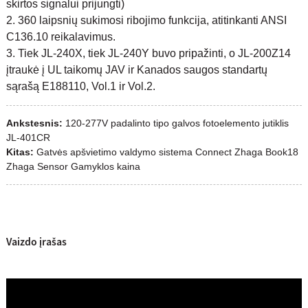
skirtos signalui prijungti)
2. 360 laipsnių sukimosi ribojimo funkcija, atitinkanti ANSI
C136.10 reikalavimus.
3. Tiek JL-240X, tiek JL-240Y buvo pripažinti, o JL-200Z14
įtraukė į UL taikomų JAV ir Kanados saugos standartų
sąrašą E188110, Vol.1 ir Vol.2.
Ankstesnis:
120-277V padalinto tipo galvos fotoelemento jutiklis
JL-401CR
Kitas:
Gatvės apšvietimo valdymo sistema Connect Zhaga Book18
Zhaga Sensor Gamyklos kaina
Vaizdo įrašas